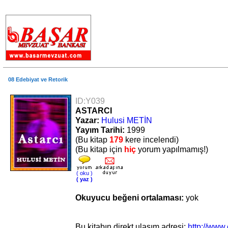
.
08 Edebiyat ve Retorik
ID:Y039
ASTARCI
Yazar:
Hulusi METİN
Yayım Tarihi:
1999
(Bu kitap
179
kere incelendi)
(Bu kitap için
hiç
yorum yapılmamış!)
( oku )
( yaz )
Okuyucu beğeni ortalaması:
yok
Bu kitabın direkt ulaşım adresi:
http://www