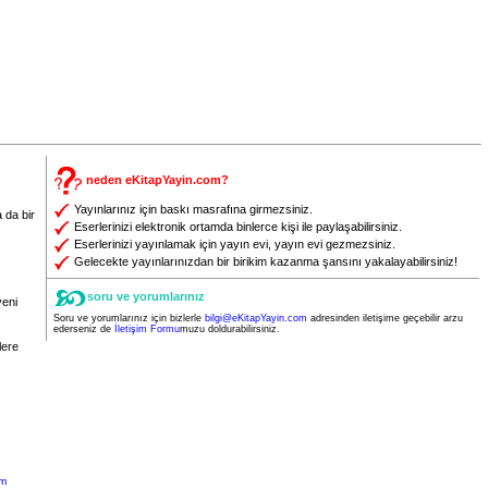
neden eKitapYayin.com?
Yayınlarınız için baskı masrafına girmezsiniz.
 da bir
Eserlerinizi elektronik ortamda binlerce kişi ile paylaşabilirsiniz.
Eserlerinizi yayınlamak için yayın evi, yayın evi gezmezsiniz.
Gelecekte yayınlarınızdan bir birikim kazanma şansını yakalayabilirsiniz!
soru ve yorumlarınız
yeni
Soru ve yorumlarınız için bizlerle
bilgi@eKitapYayin.com
adresinden iletişime geçebilir arzu
ederseniz de
İletişim Formu
muzu doldurabilirsiniz.
lere
im