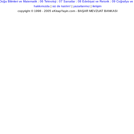
Doğa Bilimleri ve Matematik
:
06 Teknoloji
:
07 Sanatlar
:
08 Edebiyat ve Retorik
:
09 Coğrafya ve 
hakkımızda
|
siz de katılın!
|
yazarlarımız
|
iletişim
copyright © 1998 - 2005 eKitapYayin.com - BAŞAR MEVZUAT BANKASI