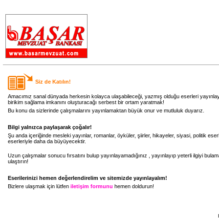
.
Siz de Katılın!
Amacımız sanal dünyada herkesin kolayca ulaşabileceği, yazmış olduğu eserleri yayınlaya
birikim sağlama imkanını oluşturacağı serbest bir ortam yaratmak!
Bu konu da sizlerinde çalışmalarını yayınlamaktan büyük onur ve mutluluk duyarız.
Bilgi yalnızca paylaşarak çoğalır!
Şu anda içeriğinde mesleki yayınlar, romanlar, öyküler, şiirler, hikayeler, siyasi, politik es
eserleriyle daha da büyüyecektir.
Uzun çalışmalar sonucu fırsatını bulup yayınlayamadığınız , yayınlayıp yeterli ilgiyi bula
ulaştırın!
Eserilerinizi hemen değerlendirelim ve sitemizde yayınlayalım!
Bizlere ulaşmak için lütfen
iletişim formunu
hemen doldurun!