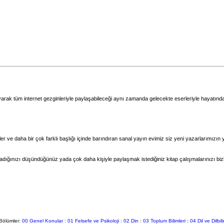
rak tüm internet gezginleriyle paylaşabileceği aynı zamanda gelecekte eserleriyle hayatında
erler ve daha bir çok farklı başlığı içinde barındıran sanal yayın evimiz siz yeni yazarlarımızın 
madığınızı düşündüğünüz yada çok daha kişiyle paylaşmak istediğiniz kitap çalışmalarınızı biz
Bölümler:
00 Genel Konular
:
01 Felsefe ve Psikoloji
:
02 Din
:
03 Toplum Bilimleri
:
04 Dil ve Dilbil