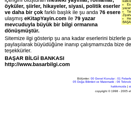
içeriğini oluşturan
mesleki yayınlar, romanlar,
katkı
Es
öyküler, şiirler, hikayeler, siyasi, politik eserler
yazar
ve daha bir çok
farklı başlık ile şu anda
76 esere
Ta
Ziyah
ulaşmış
eKitapYayin.com
ile
79 yazar
He
BAŞAR
mevcuduyla büyük bir bilgi ormanına
dönüşmüştür.
Sitemize ilgi gösterip şu ana kadar eserlerini bizlerle p
paylaşılarak büyüdüğüne inanıp çalışmamızda bize de
teşekkürler.
BAŞAR BİLGİ BANKASI
http://www.basarbilgi.com
Bölümler:
00 Genel Konular
:
01 Felsefe
05 Doğa Bilimleri ve Matematik
:
06 Teknolo
hakkımızda
|
s
copyright © 1998 - 2005