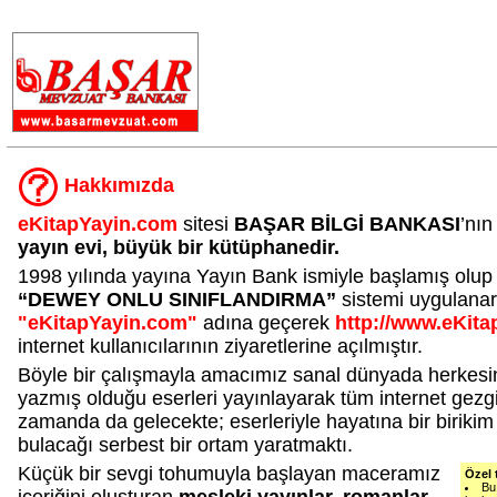
.
Hakkımızda
eKitapYayin.com
sitesi
BAŞAR BİLGİ BANKASI
’nın
yayın evi, büyük bir kütüphanedir.
1998 yılında yayına Yayın Bank ismiyle başlamış olup 20
“DEWEY ONLU SINIFLANDIRMA”
sistemi uygulanara
"eKitapYayin.com"
adına geçerek
http://www.eKit
internet kullanıcılarının ziyaretlerine açılmıştır.
Böyle bir çalışmayla amacımız sanal dünyada herkesin
yazmış olduğu eserleri yayınlayarak tüm internet gezgi
zamanda da gelecekte; eserleriyle hayatına bir biriki
bulacağı serbest bir ortam yaratmaktı.
Küçük bir sevgi tohumuyla başlayan maceramız
Özel 
Bu