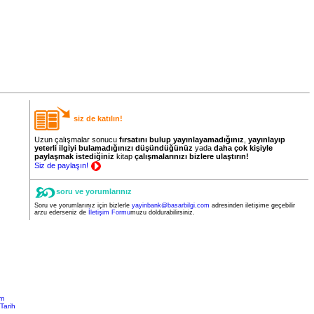
siz de katılın!
Uzun çalışmalar sonucu
fırsatını bulup yayınlayamadığınız
,
yayınlayıp
yeterli ilgiyi bulamadığınızı düşündüğünüz
yada
daha
çok
kişiyle
paylaşmak istediğiniz
kitap
çalışmalarınızı bizlere ulaştırın!
Siz de paylaşın!
soru ve yorumlarınız
Soru ve yorumlarınız için bizlerle
yayinbank@basarbilgi.com
adresinden iletişime geçebilir
arzu ederseniz de
İletişim Formu
muzu doldurabilirsiniz.
im
Tarih