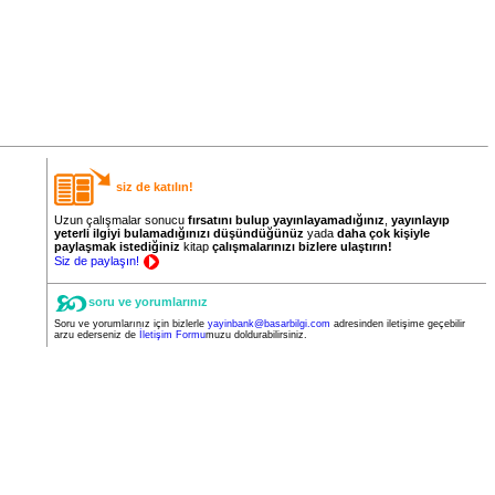
siz de katılın!
Uzun çalışmalar sonucu
fırsatını bulup yayınlayamadığınız
,
yayınlayıp
yeterli ilgiyi bulamadığınızı düşündüğünüz
yada
daha
çok
kişiyle
paylaşmak istediğiniz
kitap
çalışmalarınızı bizlere ulaştırın!
Siz de paylaşın!
soru ve yorumlarınız
Soru ve yorumlarınız için bizlerle
yayinbank@basarbilgi.com
adresinden iletişime geçebilir
arzu ederseniz de
İletişim Formu
muzu doldurabilirsiniz.