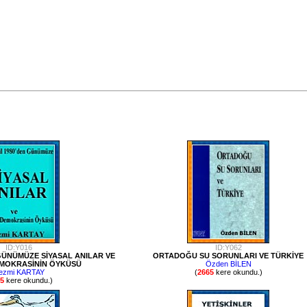
ID:Y016
ID:Y062
 GÜNÜMÜZE SİYASAL ANILAR VE
ORTADOĞU SU SORUNLARI VE TÜRKİYE
MOKRASİNİN ÖYKÜSÜ
Özden BİLEN
ezmi KARTAY
(
2665
kere okundu.)
5
kere okundu.)