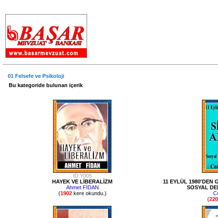
.
01 Felsefe ve Psikoloji
Bu kategoride bulunan içerik
ID:Y005
HAYEK VE LİBERALİZM
11 EYLÜL 1980'DEN
Ahmet FİDAN
SOSYAL DE
(
1902
kere okundu.)
C
(
220