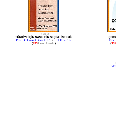
ID:Y063
TÜRKİYE İÇİN NASIL BİR SEÇİM SİSTEMİ?
ÇOCU
Prof. Dr. Hikmet Sami TÜRK
/
Erol TUNCER
Psk.
(
933
kere okundu.)
(
305
05 