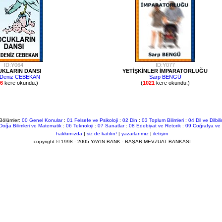
ID:Y064
ID:Y077
KLARIN DANSI
YETİŞKİNLER İMPARATORLUĞU
 Deniz CEBEKAN
Sarp BENGÜ
6
kere okundu.)
(
1021
kere okundu.)
Bölümler:
00 Genel Konular
:
01 Felsefe ve Psikoloji
:
02 Din
:
03 Toplum Bilimleri
:
04 Dil ve Dilbil
Doğa Bilimleri ve Matematik
:
06 Teknoloji
:
07 Sanatlar
:
08 Edebiyat ve Retorik
:
09 Coğrafya ve 
hakkımızda
|
siz de katılın!
|
yazarlarımız
|
iletişim
copyright © 1998 - 2005 YAYIN BANK - BAŞAR MEVZUAT BANKASI