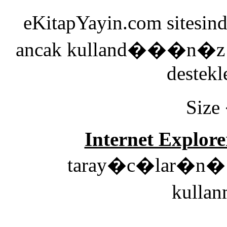
eKitapYayin.com sitesin
ancak kulland���n�z 
destekl
Size
Internet Explore
taray�c�lar�n� e
kulla
00: Genel 