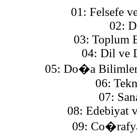
01: Felsefe v
02: D
03: Toplum B
04: Dil ve 
05: Do�a Bilimler
06: Tekn
07: San
08: Edebiyat 
09: Co�rafya