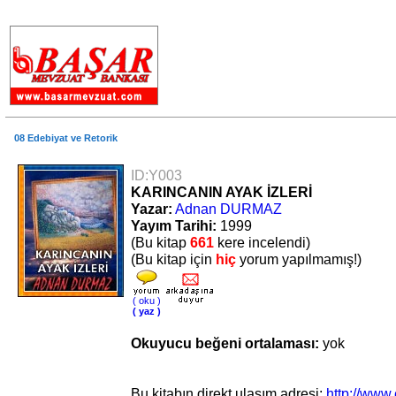
.
08 Edebiyat ve Retorik
ID:Y003
KARINCANIN AYAK İZLERİ
Yazar:
Adnan DURMAZ
Yayım Tarihi:
1999
(Bu kitap
661
kere incelendi)
(Bu kitap için
hiç
yorum yapılmamış!)
( oku )
( yaz )
Okuyucu beğeni ortalaması:
yok
Bu kitabın direkt ulaşım adresi:
http://www