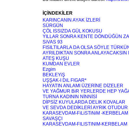
İÇİNDEKİLER
KARINCANIN AYAK İZLERİ
SÜRGÜN
ÇÖL ISSIZDA GÜL KOKUSU
YILLAR SONRA KENTE DÖNDÜĞÜN Z
SiVAS 93
FISILTILARLA DA OLSA SÖYLE TÜRKÜ
AYRILDIKTAN SONRA ANLAYACAKSIN N
ATEŞ KUŞU
KUMDAN EVLER
Ezgim
BEKLEYiŞ
UŞŞAK-I DiL FlGAR*
HAYATIN ANLAMI ÜZERİNE DİZELER
VE YAĞMUR BiR YERLERDE HEP YAĞ
TURNA KADININ NİNNİSİ
DİPSİZ KUYULARDA DELlK KOVALAR
VE SEVDA DEDİKLERİ AYRIK OTUDUR
KARASEVDAM-FiLiSTiNiM -KERBELAM
SAVAŞÇI
KARASEVDAM-FlLlSTlNlM-KERBELAM