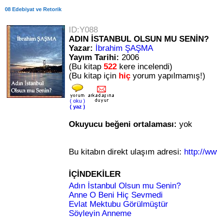
08 Edebiyat ve Retorik
ID:Y088
ADIN İSTANBUL OLSUN MU SENİN?
Yazar:
İbrahim ŞAŞMA
Yayım Tarihi:
2006
(Bu kitap
522
kere incelendi)
(Bu kitap için
hiç
yorum yapılmamış!)
( oku )
( yaz )
Okuyucu beğeni ortalaması:
yok
Bu kitabın direkt ulaşım adresi:
http://w
İÇİNDEKİLER
Adın İstanbul Olsun mu Senin?
Anne O Beni Hiç Sevmedi
Evlat Mektubu Görülmüştür
Söyleyin Anneme