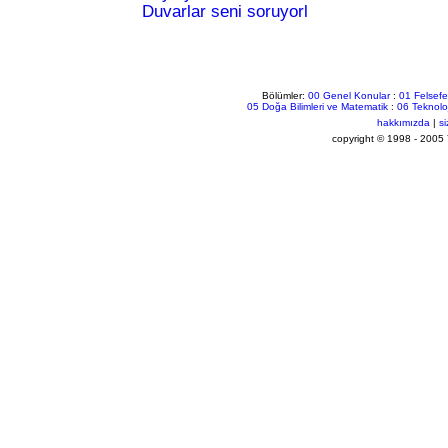
Duvarlar seni soruyorl
Bölümler:
00 Genel Konular
:
01 Felsefe
05 Doğa Bilimleri ve Matematik
:
06 Teknoloj
hakkımızda
|
si
copyright © 1998 - 20