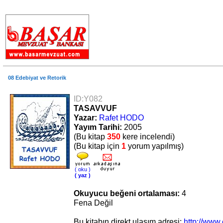
.
08 Edebiyat ve Retorik
ID:Y082
TASAVVUF
Yazar:
Rafet HODO
Yayım Tarihi:
2005
(Bu kitap
350
kere incelendi)
(Bu kitap için
1
yorum yapılmış)
( oku )
( yaz )
Okuyucu beğeni ortalaması:
4
Fena Değil
Bu kitabın direkt ulaşım adresi:
http://www