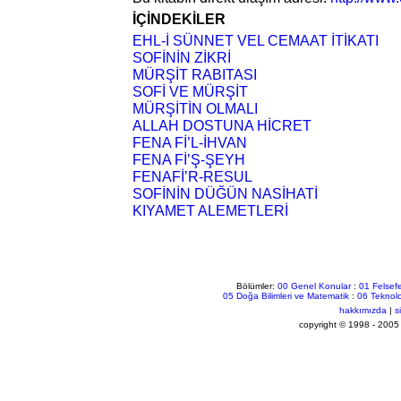
İÇİNDEKİLER
EHL-İ SÜNNET VEL CEMAAT İTİKATI
SOFİNİN ZİKRİ
MÜRŞİT RABITASI
SOFİ VE MÜRŞİT
MÜRŞİTİN OLMALI
ALLAH DOSTUNA HİCRET
FENA Fİ’L-İHVAN
FENA Fİ’Ş-ŞEYH
FENAFİ’R-RESUL
SOFİNİN DÜĞÜN NASİHATİ
KIYAMET ALEMETLERİ
Bölümler:
00 Genel Konular
:
01 Felsefe
05 Doğa Bilimleri ve Matematik
:
06 Teknolo
hakkımızda
|
s
copyright © 1998 - 2