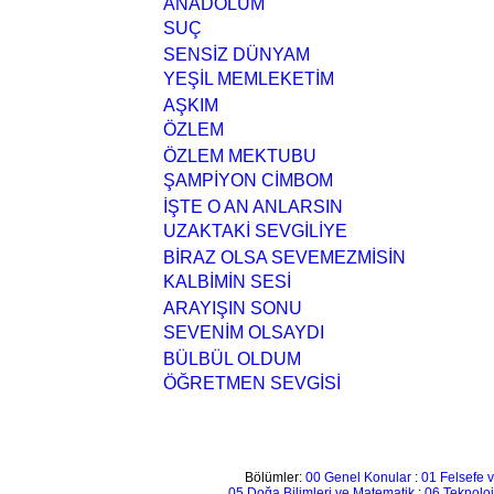
ANADOLUM
SUÇ
SENSİZ DÜNYAM
YEŞİL MEMLEKETİM
AŞKIM
ÖZLEM
ÖZLEM MEKTUBU
ŞAMPİYON CİMBOM
İŞTE O AN ANLARSIN
UZAKTAKİ SEVGİLİYE
BİRAZ OLSA SEVEMEZMİSİN
KALBİMİN SESİ
ARAYIŞIN SONU
SEVENİM OLSAYDI
BÜLBÜL OLDUM
ÖĞRETMEN SEVGİSİ
Bölümler:
00 Genel Konular
:
01 Felsefe v
05 Doğa Bilimleri ve Matematik
:
06 Teknoloj