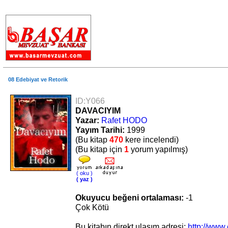
.
08 Edebiyat ve Retorik
ID:Y066
DAVACIYIM
Yazar:
Rafet HODO
Yayım Tarihi:
1999
(Bu kitap
470
kere incelendi)
(Bu kitap için
1
yorum yapılmış)
( oku )
( yaz )
Okuyucu beğeni ortalaması:
-1
Çok Kötü
Bu kitabın direkt ulaşım adresi:
http://www