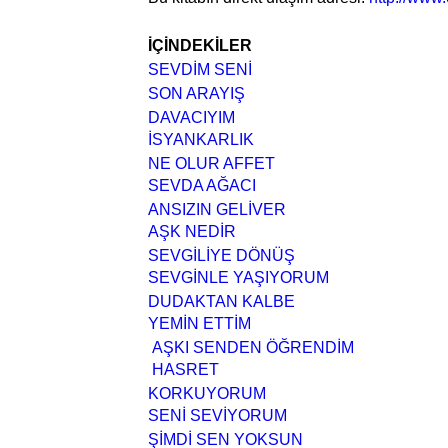
İÇİNDEKİLER
SEVDİM SENİ
SON ARAYIŞ
DAVACIYIM
İSYANKARLIK
NE OLUR AFFET
SEVDA AĞACI
ANSIZIN GELİVER
AŞK NEDİR
SEVGİLİYE DÖNÜŞ
SEVGİNLE YAŞIYORUM
DUDAKTAN KALBE
YEMİN ETTİM
AŞKI SENDEN ÖĞRENDİM
HASRET
KORKUYORUM
SENİ SEVİYORUM
ŞİMDİ SEN YOKSUN