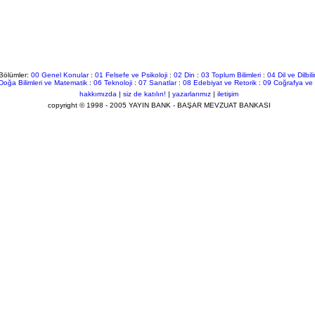
Bölümler:
00 Genel Konular
:
01 Felsefe ve Psikoloji
:
02 Din
:
03 Toplum Bilimleri
:
04 Dil ve Dilbil
Doğa Bilimleri ve Matematik
:
06 Teknoloji
:
07 Sanatlar
:
08 Edebiyat ve Retorik
:
09 Coğrafya ve 
hakkımızda
|
siz de katılın!
|
yazarlarımız
|
iletişim
copyright © 1998 - 2005 YAYIN BANK - BAŞAR MEVZUAT BANKASI