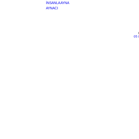
İNSANLA AYNA
AYNACI
05 