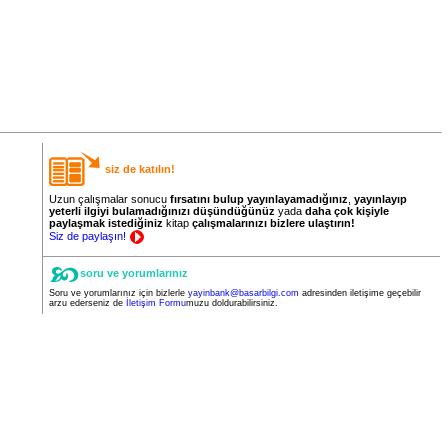
siz de katılın!
Uzun çalışmalar sonucu
fırsatını bulup yayınlayamadığınız
,
yayınlayıp
yeterli ilgiyi bulamadığınızı düşündüğünüz
yada
daha
çok
kişiyle
paylaşmak istediğiniz
kitap
çalışmalarınızı bizlere ulaştırın!
Siz de paylaşın!
soru ve yorumlarınız
Soru ve yorumlarınız için bizlerle
yayinbank@basarbilgi.com
adresinden iletişime geçebilir
arzu ederseniz de
İletişim Formu
muzu doldurabilirsiniz.