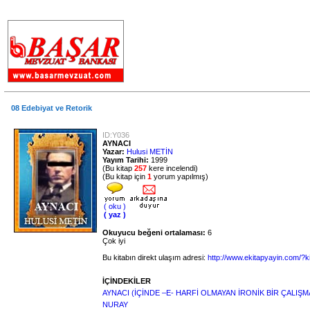
.
08 Edebiyat ve Retorik
ID:Y036
AYNACI
Yazar:
Hulusi METİN
Yayım Tarihi:
1999
(Bu kitap
257
kere incelendi)
(Bu kitap için
1
yorum yapılmış)
( oku )
( yaz )
Okuyucu beğeni ortalaması:
6
Çok iyi
Bu kitabın direkt ulaşım adresi:
http://www.ekitapyayin.com/?k
İÇİNDEKİLER
AYNACI (İÇİNDE –E- HARFİ OLMAYAN İRONİK BİR ÇALIŞM
NURAY