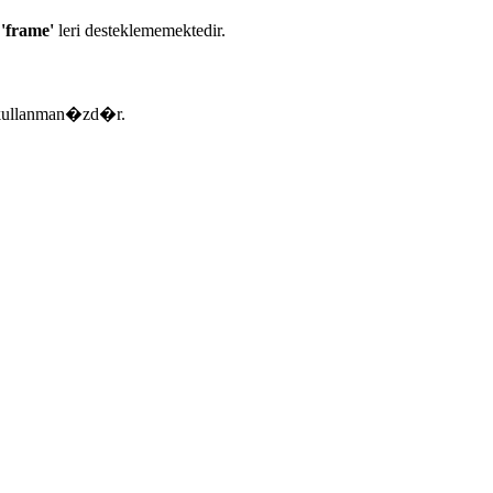
�
'frame'
leri desteklememektedir.
kullanman�zd�r.