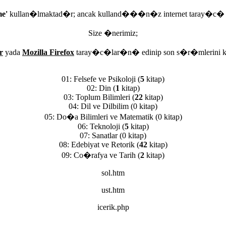
me'
kullan�lmaktad�r; ancak kulland���n�z internet taray�c
Size �nerimiz;
r
yada
Mozilla Firefox
taray�c�lar�n� edinip son s�r�mlerini 
00: Genel Konular
(0 kitap)
01: Felsefe ve Psikoloji
(
5
kitap)
02: Din
(
1
kitap)
03: Toplum Bilimleri
(
22
kitap)
04: Dil ve Dilbilim
(0 kitap)
05: Do�a Bilimleri ve Matematik
(0 kitap)
06: Teknoloji
(
5
kitap)
07: Sanatlar
(0 kitap)
08: Edebiyat ve Retorik
(
42
kitap)
09: Co�rafya ve Tarih
(
2
kitap)
sol.htm
ust.htm
icerik.php