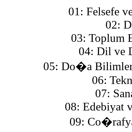
01: Felsefe v
02: D
03: Toplum B
04: Dil ve 
05: Do�a Bilimler
06: Tekn
07: San
08: Edebiyat 
09: Co�rafya