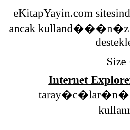
eKitapYayin.com sitesin
ancak kulland���n�z 
destekl
Size
Internet Explore
taray�c�lar�n� e
kulla
00: Genel 