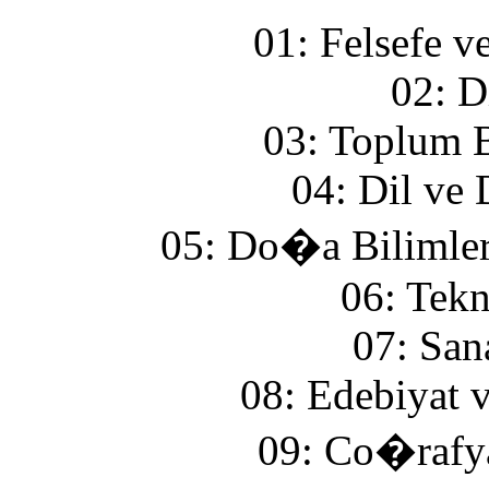
01: Felsefe v
02: D
03: Toplum B
04: Dil ve 
05: Do�a Bilimler
06: Tekn
07: San
08: Edebiyat 
09: Co�rafya