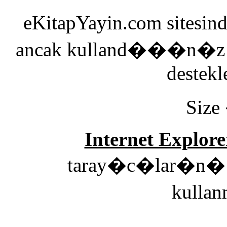
eKitapYayin.com sitesin
ancak kulland���n�z 
destekl
Size
Internet Explore
taray�c�lar�n� e
kulla
00: Genel 