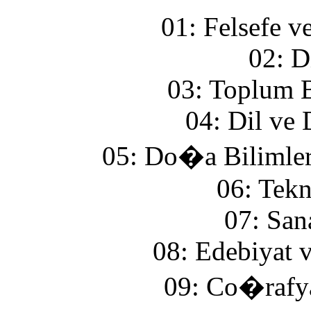
01: Felsefe v
02: D
03: Toplum B
04: Dil ve 
05: Do�a Bilimler
06: Tekn
07: San
08: Edebiyat 
09: Co�rafya