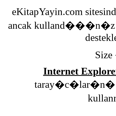
eKitapYayin.com sitesin
ancak kulland���n�z 
destekl
Size
Internet Explore
taray�c�lar�n� e
kulla
00: Genel 