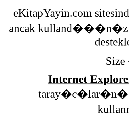
eKitapYayin.com sitesin
ancak kulland���n�z 
destekl
Size
Internet Explore
taray�c�lar�n� e
kulla
00: Genel 