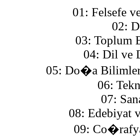
01: Felsefe v
02: D
03: Toplum B
04: Dil ve 
05: Do�a Bilimler
06: Tekn
07: San
08: Edebiyat 
09: Co�rafya