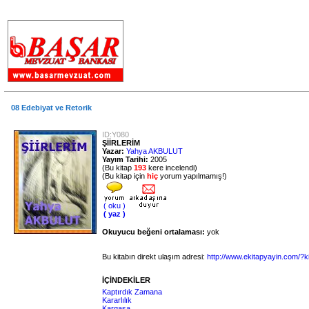
.
08 Edebiyat ve Retorik
ID:Y080
ŞİİRLERİM
Yazar:
Yahya AKBULUT
Yayım Tarihi:
2005
(Bu kitap
193
kere incelendi)
(Bu kitap için
hiç
yorum yapılmamış!)
( oku )
( yaz )
Okuyucu beğeni ortalaması:
yok
Bu kitabın direkt ulaşım adresi:
http://www.ekitapyayin.com/?k
İÇİNDEKİLER
Kaptırdık Zamana
Kararlılık
Kargaşa