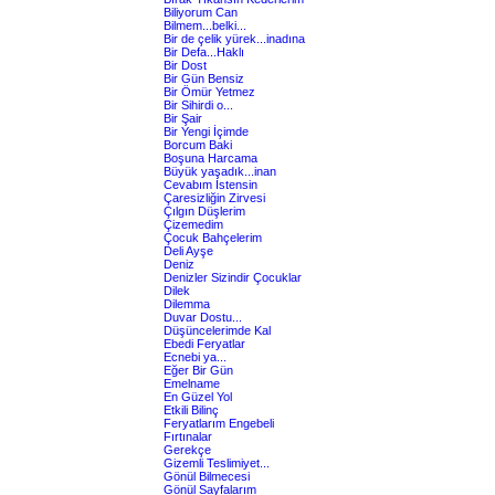
Biliyorum Can
Bilmem...belki...
Bir de çelik yürek...inadına
Bir Defa...Haklı
Bir Dost
Bir Gün Bensiz
Bir Ömür Yetmez
Bir Sihirdi o...
Bir Şair
Bir Yengi İçimde
Borcum Baki
Boşuna Harcama
Büyük yaşadık...inan
Cevabım İstensin
Çaresizliğin Zirvesi
Çılgın Düşlerim
Çizemedim
Çocuk Bahçelerim
Deli Ayşe
Deniz
Denizler Sizindir Çocuklar
Dilek
Dilemma
Duvar Dostu...
Düşüncelerimde Kal
Ebedi Feryatlar
Ecnebi ya...
Eğer Bir Gün
Emelname
En Güzel Yol
Etkili Bilinç
Feryatlarım Engebeli
Fırtınalar
Gerekçe
Gizemli Teslimiyet...
Gönül Bilmecesi
Gönül Sayfalarım