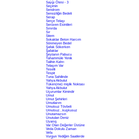
Saygı Ötesi - 3
Seçimin
Sendrom
Sensizliğin Bedeli
Serap
Serçe Telaşı
Serüven Esintileri
Sınırda
Sır
Sitem
Sokaklar Beton Harcım
Sönmeyen Bedel
Şafak Sökerken
Şafaklar
Şeytanın Pabucu
Tahammüle Yenik
Talihin Kahrı
Telaşım Var
Teselli
Tespit
Tuna Sahilinde
Yahya Akbulut
Tüken(me) mişlik Noktası
Yahya Akbulut
Uçurumlar Kimindir
Umut
Umut Şehirleri
Umutlarım
Umutsuz Tövbeli
Umutsuz...kuşkusuz
Unutamazsın
Unutulan Deniz
Uyanış
Var Olan Değerler Üstüne
Veda Dokulu Zaman
Vefa
Vurgun Yediğim Saatlerde