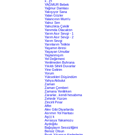
x...Pi
YAĞMUR Bebek
Yağmur Damlası
Yakışıyor Sana
Yalan Gözler
Yalancının Mum'u
Yalnız Sen
Yalnızlıkta Çekilir
Yanımda Olacaktın
Yarım Asır Sevgi - 1
Yarım Asır Sevgi - 2
Yarım Sevgi
Yarınlarım Tetikte
Yaşamın ibresi
Yaşayan Umutlar
Yaşlanmışım
Yel Değirmeni
Yenilmeden Buhrana
Yıkıldı Sihirli Duvarlar
Yine Gelirim
Yorum
Yüksekleri Düşündüm
Yahya Akbulut
Zaman
Zaman Çemberi
Zamana Yenilirken
Zararlar...kendi hesabıma
Zehirdir Yüzüm
Zincirli Pınar
Affet
Alev Gibi Diyarlarda
Asrımın Yol Haritası
Aş(ı) k
Avrasya Yakamozu
Aydoğdu
Bağışlayın Sessizliğimi
Bensiz Olsun
Bırak Yıkansın Kederlerim