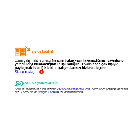
siz de katılın!
Uzun çalışmalar sonucu
fırsatını bulup yayınlayamadığınız
,
yayınlayıp
yeterli ilgiyi bulamadığınızı düşündüğünüz
yada
daha
çok
kişiyle
paylaşmak istediğiniz
kitap
çalışmalarınızı bizlere ulaştırın!
Siz de paylaşın!
soru ve yorumlarınız
Soru ve yorumlarınız için bizlerle
yayinbank@basarbilgi.com
adresinden iletişime geçebilir
arzu ederseniz de
İletişim Formu
muzu doldurabilirsiniz.