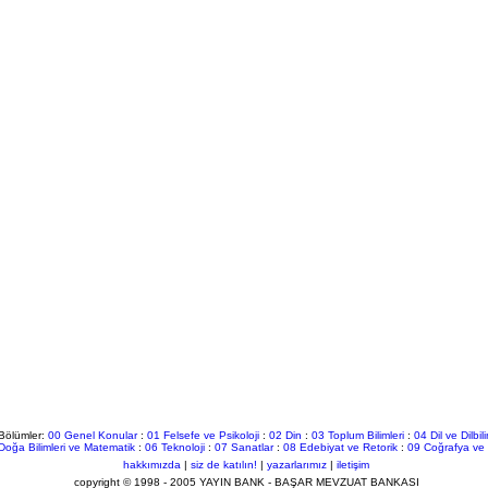
Bölümler:
00 Genel Konular
:
01 Felsefe ve Psikoloji
:
02 Din
:
03 Toplum Bilimleri
:
04 Dil ve Dilbil
Doğa Bilimleri ve Matematik
:
06 Teknoloji
:
07 Sanatlar
:
08 Edebiyat ve Retorik
:
09 Coğrafya ve 
hakkımızda
|
siz de katılın!
|
yazarlarımız
|
iletişim
copyright © 1998 - 2005 YAYIN BANK - BAŞAR MEVZUAT BANKASI