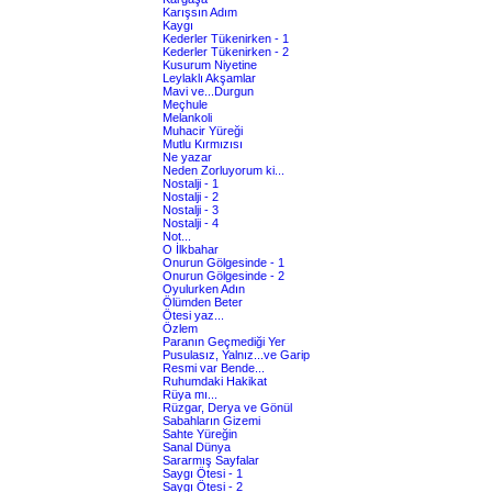
Karışsın Adım
Kaygı
Kederler Tükenirken - 1
Kederler Tükenirken - 2
Kusurum Niyetine
Leylaklı Akşamlar
Mavi ve...Durgun
Meçhule
Melankoli
Muhacir Yüreği
Mutlu Kırmızısı
Ne yazar
Neden Zorluyorum ki...
Nostalji - 1
Nostalji - 2
Nostalji - 3
Nostalji - 4
Not...
O İlkbahar
Onurun Gölgesinde - 1
Onurun Gölgesinde - 2
Oyulurken Adın
Ölümden Beter
Ötesi yaz...
Özlem
Paranın Geçmediği Yer
Pusulasız, Yalnız...ve Garip
Resmi var Bende...
Ruhumdaki Hakikat
Rüya mı...
Rüzgar, Derya ve Gönül
Sabahların Gizemi
Sahte Yüreğin
Sanal Dünya
Sararmış Sayfalar
Saygı Ötesi - 1
Saygı Ötesi - 2