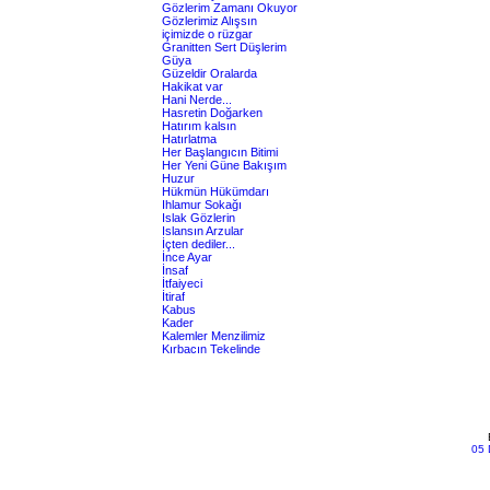
Gözlerim Zamanı Okuyor
Gözlerimiz Alışsın
içimizde o rüzgar
Granitten Sert Düşlerim
Güya
Güzeldir Oralarda
Hakikat var
Hani Nerde...
Hasretin Doğarken
Hatırım kalsın
Hatırlatma
Her Başlangıcın Bitimi
Her Yeni Güne Bakışım
Huzur
Hükmün Hükümdarı
Ihlamur Sokağı
Islak Gözlerin
Islansın Arzular
İçten dediler...
İnce Ayar
İnsaf
İtfaiyeci
İtiraf
Kabus
Kader
Kalemler Menzilimiz
Kırbacın Tekelinde
05 