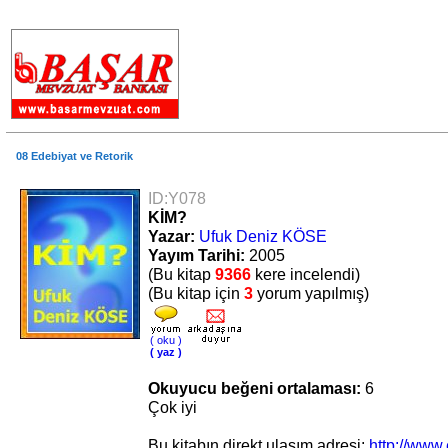
.
08 Edebiyat ve Retorik
ID:Y078
KİM?
Yazar:
Ufuk Deniz KÖSE
Yayım Tarihi:
2005
(Bu kitap
9366
kere incelendi)
(Bu kitap için
3
yorum yapılmış)
( oku )
( yaz )
Okuyucu beğeni ortalaması:
6
Çok iyi
Bu kitabın direkt ulaşım adresi:
http://www