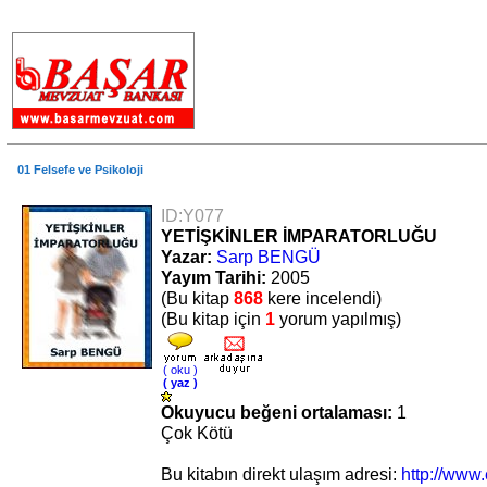
.
01 Felsefe ve Psikoloji
ID:Y077
YETİŞKİNLER İMPARATORLUĞU
Yazar:
Sarp BENGÜ
Yayım Tarihi:
2005
(Bu kitap
868
kere incelendi)
(Bu kitap için
1
yorum yapılmış)
( oku )
( yaz )
Okuyucu beğeni ortalaması:
1
Çok Kötü
Bu kitabın direkt ulaşım adresi:
http://www