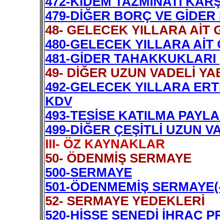
472-KIDEM TAZMİNATI KARŞ
479-DİĞER BORÇ VE GİDER 
48- GELECEK YILLARA AİT
480-GELECEK YILLARA AİT
481-GİDER TAHAKKUKLARI 
49- DİĞER UZUN VADELİ Y
492-GELECEK YILLARA ERT
KDV
493-TESİSE KATILMA PAYLA
499-DİĞER ÇEŞİTLİ UZUN 
III- ÖZ KAYNAKLAR
50- ÖDENMİŞ SERMAYE
500-SERMAYE
501-ÖDENMEMİŞ SERMAYE(-
52- SERMAYE YEDEKLERİ
520-HİSSE SENEDİ İHRAÇ P