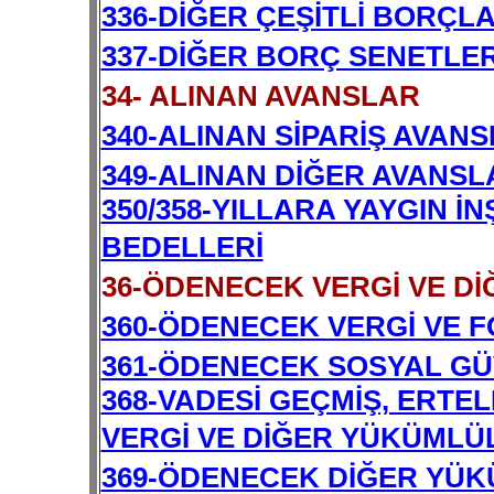
336-DİĞER ÇEŞİTLİ BORÇL
337-DİĞER BORÇ SENETLER
34- ALINAN AVANSLAR
340-ALINAN SİPARİŞ AVANS
349-ALINAN DİĞER AVANSL
350/358-YILLARA YAYGIN İ
BEDELLERİ
36-ÖDENECEK VERGİ VE D
360-ÖDENECEK VERGİ VE 
361-ÖDENECEK SOSYAL GÜV
368-VADESİ GEÇMİŞ, ERTE
VERGİ VE DİĞER YÜKÜML
369-ÖDENECEK DİĞER YÜ