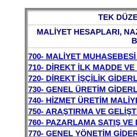
TEK DÜZE
MALİYET HESAPLARI, NA
B
700- MALİYET MUHASEBESİ
710- DİREKT İLK MADDE V
720- DİREKT İŞÇİLİK GİDER
730- GENEL ÜRETİM GİDER
740- HİZMET ÜRETİM MALİY
750- ARAŞTIRMA VE GELİŞ
760- PAZARLAMA SATIŞ VE 
770- GENEL YÖNETİM GİDE