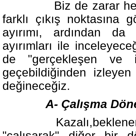
Biz de zarar hesabın
farklı çıkış noktasına gö
ayırımı, ardından da 
ayırımları ile inceleyeceğ
de "gerçekleşen ve i
geçebildiğinden izleyen
değineceğiz.
A- Çalışma Dön
Kazalı,beklenen ömü
"çalışarak" diğer bir 