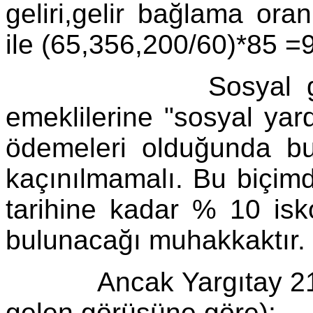
geliri,gelir bağlama or
ile (65,356,200/60)*85 =9
Sosyal güvenlik 
emeklilerine "sosyal yar
ödemeleri olduğunda bu
kaçınılmamalı. Bu biçimde
tarihine kadar % 10 isk
bulunacağı muhakkaktır.
Ancak Yargıtay 21.Huk
gelen görüşüne göre);