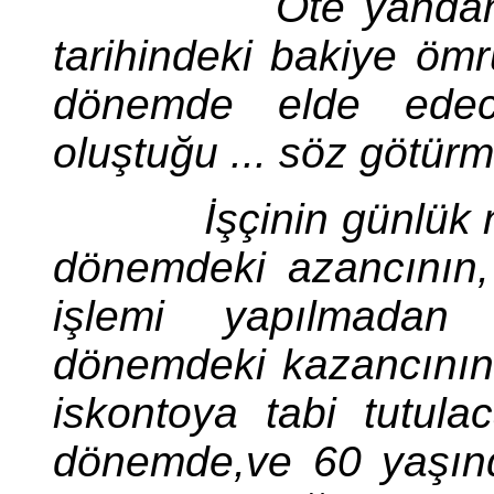
Öte yandan tazmin
tarihindeki bakiye ömr
dönemde elde edece
oluştuğu ... söz götür
İşçinin günlük net ge
dönemdeki azancının, 
işlemi yapılmadan 
dönemdeki kazancının i
iskontoya tabi tutula
dönemde,ve 60 yaşın