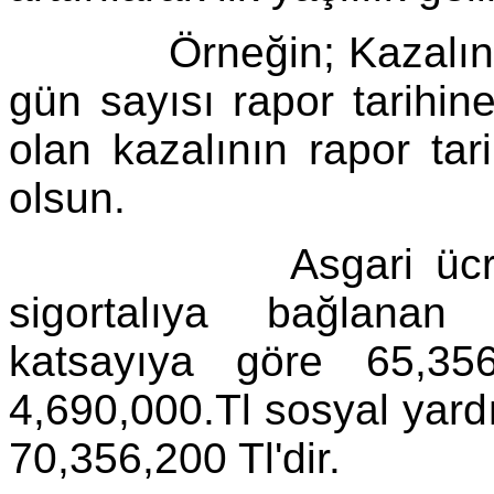
Örneğin; Kazalının s
gün sayısı rapor tarihin
olan kazalının rapor tari
olsun.
Asgari ücrete gö
sigortalıya bağlanan 
katsayıya göre 65,356,
4,690,000.Tl sosyal yar
70,356,200 Tl'dir.