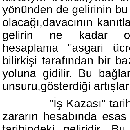
yönünden de gelirinin bu
olacağı,davacının kanıtl
gelirin ne kadar ol
hesaplama "asgari ücr
bilirkişi tarafından bir 
yoluna gidilir. Bu bağla
unsuru,gösterdiği artışlar i
"İş Kazası" tarihi il
zararın hesabında esas a
tarihindeki geliridir. B