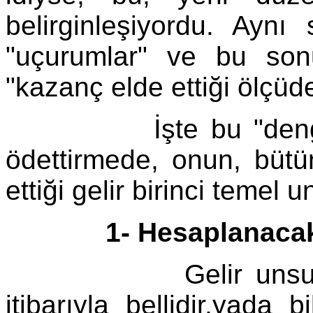
belirginleşiyordu. Aynı 
"uçurumlar" ve bu son
"kazanç elde ettiği ölçüd
İşte bu "denge" iç
ödettirmede, onun, büt
ettiği gelir birinci temel 
1- Hesaplanacak "g
Gelir unsuru,olay 
itibarıyla bellidir,yada b