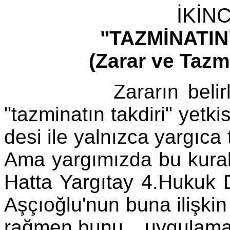
İKİN
"TAZMİNATI
(Zarar ve Tazm
Zararın belirlenme
"tazminatın takdiri" yetk
desi ile yalnızca yargıca
Ama yargımızda bu kura
Hatta Yargıtay 4.Hukuk 
Aşçıoğlu'nun buna ilişkin 
rağmen,bunu uygulama