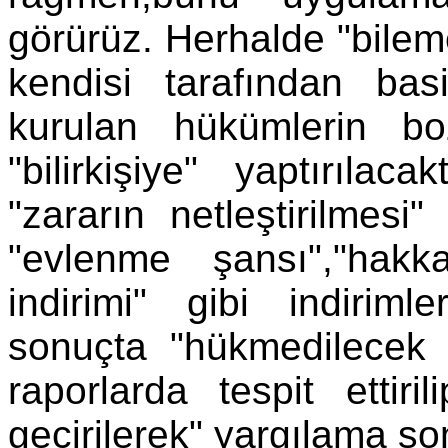
görürüz. Herhalde "bilemez
kendisi tarafından bas
kurulan hükümlerin b
"bilirkişiye" yaptırılac
"zararın netleştirilmesi" 
"evlenme şansı","hakkan
indirimi" gibi indirimle
sonuçta "hükmedilecek 
raporlarda tespit ettir
geçirilerek" yargılama son