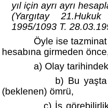
yıl için ayrı ayrı hesap
(Yargıtay 21.Huku
1995/1093 T. 28.03.19
Öyle ise tazminat beli
hesabına girmeden önce,
a) Olay tarihindeki yaş
b) Bu yaşta PMF. 
(beklenen) ömrü,
c) İş görebilirlik ça