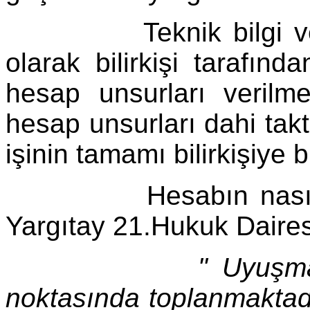
Teknik bilgi ve dene
olarak bilirkişi tarafın
hesap unsurları verilm
hesap unsurları dahi takti
işinin tamamı bilirkişiye bı
Hesabın nasıl yapıl
Yargıtay 21.Hukuk Dairesi
" Uyuşmaz
noktasında toplanmaktad