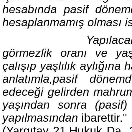
hesabında pasif dönem
hesaplanmamış olması is
Yapılacak iş,dava
görmezlik oranı ve yaş
çalışıp yaşlılık aylığın
anlatımla,pasif dönem
edeceği gelirden mahrum
yaşından sonra (pasif
yapılmasından
ibarettir."
(Yargıtay 21.Hukuk Da.