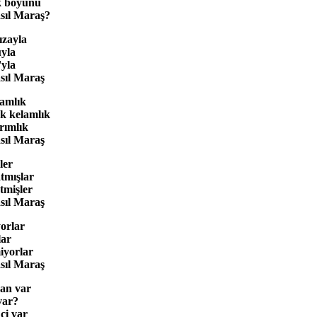
k boyunu
sıl Maraş?
ızayla
uyla
'yla
sıl Maraş
amlık
ek kelamlık
rımlık
sıl Maraş
ler
atmışlar
tmişler
sıl Maraş
yorlar
lar
iyorlar
sıl Maraş
san var
var?
ci var