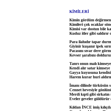
KİMİLERİ
Kimin gördüm değirmen
Kimileri çok ocaklar sön
Kimisi var dostun bile ka
Kuduz itler gibi saldırır 
Para ilahıdır tapar dur
Giyinir kuşanır ipek sır
Pacasını sıvar dere görm
Kevser şarabını dolduru
Tanrı onun malı kimseye
Kendi alır satar kimseye
Gayya kuyusuna kendisi
Harem kurar huri aldırır
İmanı dilinde türküsün s
Cennet hevesiyle gönlünü
Merdi kıpti gibi sirkatın 
Eveler geveler güldürür 
Kıldan İNCE imiş kılıçd