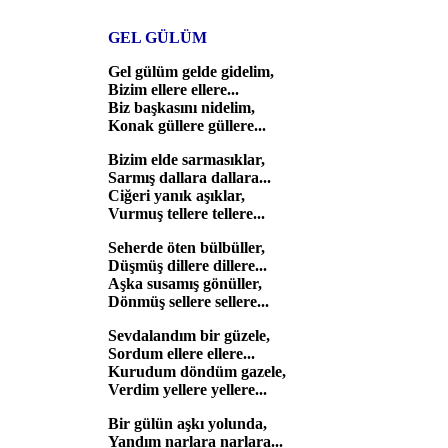
GEL GÜLÜM
Gel gülüm gelde gidelim,
Bizim ellere ellere...
Biz başkasını nidelim,
Konak güllere güllere...
Bizim elde sarmasıklar,
Sarmış dallara dallara...
Ciğeri yanık aşıklar,
Vurmuş tellere tellere...
Seherde öten bülbüller,
Düşmüş dillere dillere...
Aşka susamış gönüller,
Dönmüş sellere sellere...
Sevdalandım bir güzele,
Sordum ellere ellere...
Kurudum döndüm gazele,
Verdim yellere yellere...
Bir gülün aşkı yolunda,
Yandım narlara narlara...