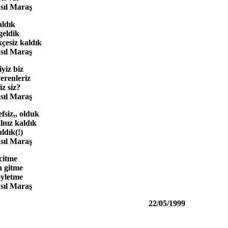
sıl Maraş
 aldık
geldik
çesiz kaldık
asıl Maraş
iyiz biz
erenleriz
iz siz?
sıl Maraş
siz,, olduk
lnız kaldık
ldık(!)
sıl Maraş
ncitme
a gitme
öyletme
sıl Maraş
22/05/1999