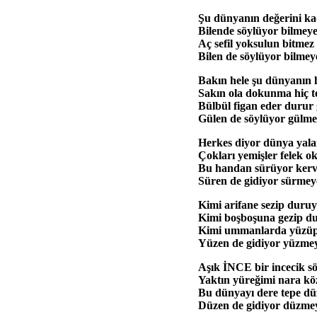
Şu dünyanın değerini ka
Bilende söylüyor bilmeye
Aç sefil yoksulun bitmez
Bilen de söylüyor bilmey
Bakın hele şu dünyanın 
Sakın ola dokunma hiç t
Bülbül figan eder durur
Gülen de söylüyor gülme
Herkes diyor dünya yal
Çokları yemişler felek o
Bu handan sürüyor kerv
Süren de gidiyor sürmey
Kimi arifane sezip duru
Kimi boşboşuna gezip d
Kimi ummanlarda yüzüp
Yüzen de gidiyor yüzmey
Aşık İNCE bir incecik sö
Yaktın yüreğimi nara köz
Bu dünyayı dere tepe düz
Düzen de gidiyor düzmey