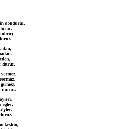
in döndürür,
dürür.
ndırır;
durur.
madan,
madan.
eden,
r durur.
 vermez,
 sormaz.
 girmez,
 durur..
öyleri,
 eğler.
söyler,
durur.
an keskin,