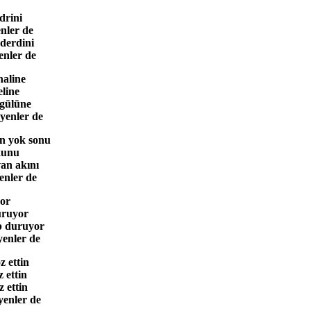
drini
nler de
 derdini
enler de
haline
eline
 gülüne
yenler de
an yok sonu
kunu
an akını
enler de
yor
uruyor
 duruyor
enler de
z ettin
 ettin
 ettin
enler de