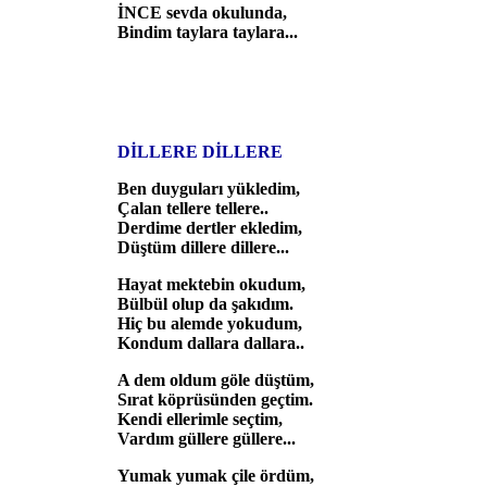
İNCE sevda okulunda,
Bindim taylara taylara...
DİLLERE DİLLERE
Ben duyguları yükledim,
Çalan tellere tellere..
Derdime dertler ekledim,
Düştüm dillere dillere...
Hayat mektebin okudum,
Bülbül olup da şakıdım.
Hiç bu alemde yokudum,
Kondum dallara dallara..
A dem oldum göle düştüm,
Sırat köprüsünden geçtim.
Kendi ellerimle seçtim,
Vardım güllere güllere...
Yumak yumak çile ördüm,