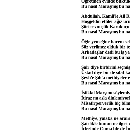
Öğretmen evinde büktü
Bu nasıl Maraşmış bu na
Abdullah, Kamil'le Ali R
Hoşgeldin ettiler ağız uc
Şiiri sevmiştik Karakoçu
Bu nasıl Maraşmış bu na
Öğle yemeğine harem sel
Söz verilmez olduk bir t
Arkadaşlar dedi bu iş ya
Bu nasıl Maraşmış bu na
Şair diye birbirini seçmiş
Üstad diye bir de sıfat k
Şeyh'e Şıh'a methiyeler e
Bu nasıl Maraşmış bu na
İstiklal Marşımı söylemi
İtiraz mı asla dinlemiyor
Misafirperverlik hiç bilm
Bu nasıl Maraşmış bu na
Methiye, yalaka ne arar
Şairlikle bunun ne ilgisi 
İçlerinde Cuma bir de İn