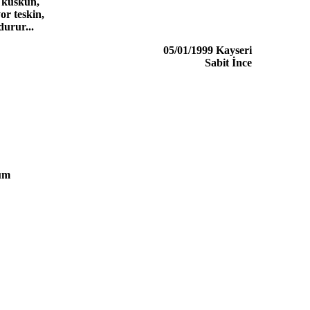
 küskün,
or teskin,
durur...
05/01/1999 Kayseri
Sabit İnce
um