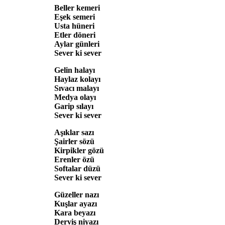
Beller kemeri
Eşek semeri
Usta hüneri
Etler döneri
Aylar günleri
Sever ki sever
Gelin halayı
Haylaz kolayı
Sıvacı malayı
Medya olayı
Garip sılayı
Sever ki sever
Aşıklar sazı
Şairler sözü
Kirpikler gözü
Erenler özü
Softalar düzü
Sever ki sever
Güzeller nazı
Kuşlar ayazı
Kara beyazı
Derviş niyazı