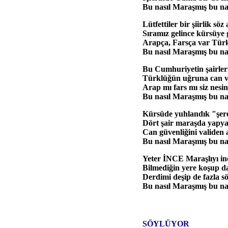
Bu nasıl Maraşmış bu na
Lütfettiler bir şiirlik söz
Sıramız gelince kürsüye 
Arapça, Farsça var Türk
Bu nasıl Maraşmış bu n
Bu Cumhuriyetin şairler
Türklüğün uğruna can v
Arap mı fars mı siz nesin
Bu nasıl Maraşmış bu na
Kürsüde yuhlandık "şeref
Dört şair maraşda yapya
Can güvenliğini validen a
Bu nasıl Maraşmış bu na
Yeter İNCE Maraşlıyı i
Bilmediğin yere koşup d
Derdimi deşip de fazla s
Bu nasıl Maraşmış bu na
SÖYLÜYOR