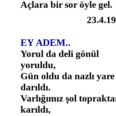
Açlara bir sor öyle gel.
23.4.1
EY ADEM..
Yorul da deli gönül
yoruldu,
Gün oldu da nazlı yare
darıldı.
Varlığımız şol toprakt
karıldı,