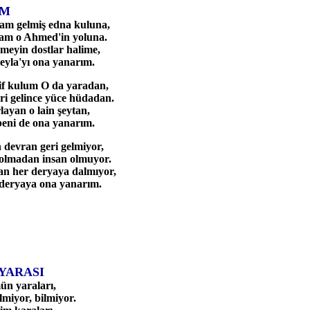
IM
am gelmiş edna kuluna,
am o Ahmed'in yoluna.
meyin dostlar halime,
eyla'yı ona yanarım.
if kulum O da yaradan,
i gelince yüce hüdadan.
ayan o lain şeytan,
eni de ona yanarım.
n devran geri gelmiyor,
 olmadan insan olmuyor.
an her deryaya dalmıyor,
eryaya ona yanarım.
YARASI
ün yaraları,
miyor, bilmiyor.