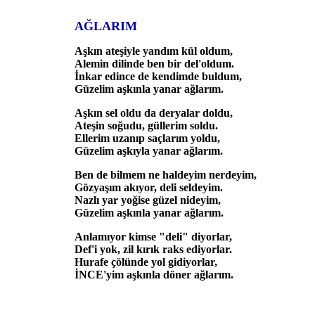
AĞLARIM
Aşkın ateşiyle yandım kül oldum,
Alemin dilinde ben bir del'oldum.
İnkar edince de kendimde buldum,
Güzelim aşkınla yanar ağlarım.
Aşkın sel oldu da deryalar doldu,
Ateşin soğudu, güllerim soldu.
Ellerim uzanıp saçlarım yoldu,
Güzelim aşkıyla yanar ağlarım.
Ben de bilmem ne haldeyim nerdeyim,
Gözyaşım akıyor, deli seldeyim.
Nazlı yar yoğise güzel nideyim,
Güzelim aşkınla yanar ağlarım.
Anlamıyor kimse "deli" diyorlar,
Def'i yok, zil kırık raks ediyorlar.
Hurafe çölünde yol gidiyorlar,
İNCE'yim aşkınla döner ağlarım.