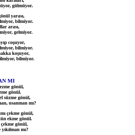
im karaları,
üyor, gülmüyor.
önül yarası,
miyor, bilmiyor.
lar arası,
iyor, gelmiyor.
yıp coşuyor,
miyor, bilmiyor.
akka koşuyor,
miyor, bilmiyor.
AN MI
gezme gönül,
ezme gönül.
l süzme gönül,
man, usanman mı?
amı çekme gönül,
zün ekme gönül.
e çekme gönül,
 yıkılman mı?