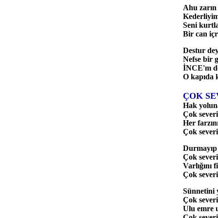
Ahu zarın 
Kederliyim
Seni kurtl
Bir can i
Destur dey
Nefse bir 
İNCE'm do
O kapıda 
ÇOK SE
Hak yoluna
Çok severi
Her farzını
Çok severi
Durmayıp 
Çok severi
Varlığını f
Çok severi
Sünnetini 
Çok severi
Ulu emre u
Çok severi