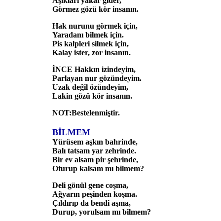
Aşıkları yakar gider,
Görmez gözü kör insanın.
Hak nurunu görmek için,
Yaradanı bilmek için.
Pis kalpleri silmek için,
Kalay ister, zor insanın.
İNCE Hakkın izindeyim,
Parlayan nur gözündeyim.
Uzak değil özündeyim,
Lakin gözü kör insanın.
NOT:Bestelenmiştir.
BİLMEM
Yürüsem aşkın bahrinde,
Balı tatsam yar zehrinde.
Bir ev alsam pir şehrinde,
Oturup kalsam mı bilmem?
Deli gönül gene coşma,
Ağyarın peşinden koşma.
Çıldırıp da bendi aşma,
Durup, yorulsam mı bilmem?