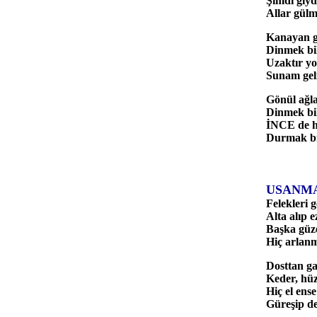
Şimdi giyd
Allar gülm
Kanayan g
Dinmek bil
Uzaktır yol
Sunam gelm
Gönül ağla
Dinmek bil
İNCE de h
Durmak bil
USANM
Felekleri 
Alta alıp 
Başka güze
Hiç arlan
Dosttan g
Keder, hü
Hiç el ens
Güreşip de