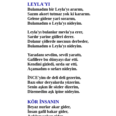
LEYLA'YI
Bulamadım bir Leyla'yı ararım,
Sazım akort tutmaz yok ki kararım.
Gelene gidene yari sorarım,
Bulamadım o Leyla'yı nideyim.
Leyla'yı bulanlar mevla'ya erer,
Sarılır yarine gülleri derer.
Dolanır çöllerde mecnun derbeder,
Bulamadım o Leyla'yı nideyim.
Yaradanı sevdim, sevdi yarattı,
Gafillere bu dünyayı dar etti.
Kendini gizledi, sırda sır etti,
Açamadım o sırları nideyim.
İNCE'yim de deli deli gezerim,
Bazı olur deryalarda yüzerim.
Senin aşkın ile sözler dizerim,
Dizemedim aşk ipine nideyim.
KÖR İNSANIN
Beyaz nurlar akar gider,
İnsan gafil bakar gider,