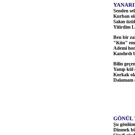
YANAR
Senden sel
Kurban ol
Sakın üzül
Yitirdim L
Ben bir za
"Kün" emr
Ademi horl
Kandırdı b
Bilin geçe
Yanıp kül
Korkak ol
Dalamam d
GÖNÜL 
Şu gönlüm
Dinmek bil