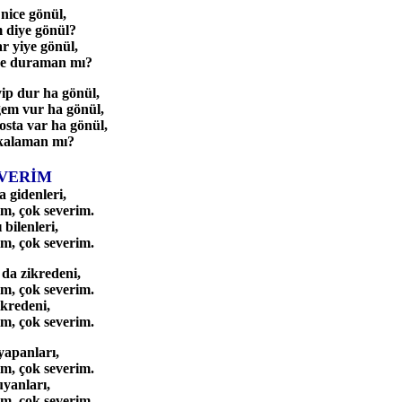
nice gönül,
 diye gönül?
ar yiye gönül,
çre duraman mı?
ip dur ha gönül,
gem vur ha gönül,
sta var ha gönül,
kalaman mı?
VERİM
 gidenleri,
m, çok severim.
 bilenleri,
m, çok severim.
da zikredeni,
m, çok severim.
ikredeni,
m, çok severim.
yapanları,
m, çok severim.
yanları,
m, çok severim.