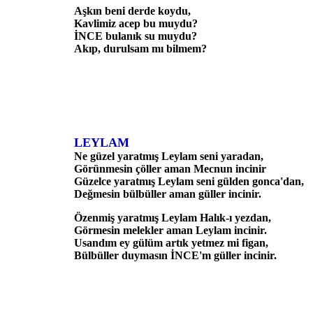
Aşkın beni derde koydu,
Kavlimiz acep bu muydu?
İNCE bulanık su muydu?
Akıp, durulsam mı bilmem?
LEYLAM
Ne güzel yaratmış Leylam seni yaradan,
Görünmesin çöller aman Mecnun incinir
Güzelce yaratmış Leylam seni gülden gonca'dan,
Değmesin bülbüller aman güller incinir.
Özenmiş yaratmış Leylam Halık-ı yezdan,
Görmesin melekler aman Leylam incinir.
Usandım ey gülüm artık yetmez mi figan,
Bülbüller duymasın İNCE'm güller incinir.