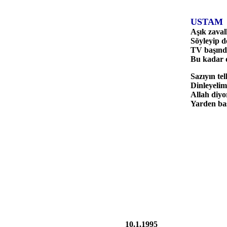
USTAM
Aşık zavall
Söyleyip d
TV başında
Bu kadar d
Sazıyın te
Dinleyelim
Allah diyo
Yarden baş
10.1.1995