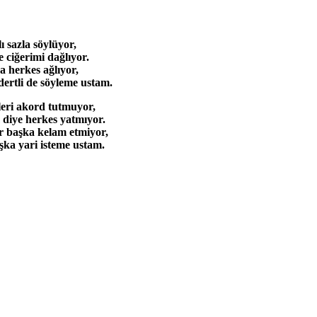
ı sazla söylüyor,
e ciğerimi dağlıyor.
 herkes ağlıyor,
ertli de söyleme ustam.
lleri akord tutmuyor,
 diye herkes yatmıyor.
r başka kelam etmiyor,
ka yari isteme ustam.