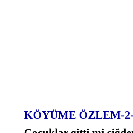
KÖYÜME ÖZLEM-2
Çocuklar gitti mi çiğd