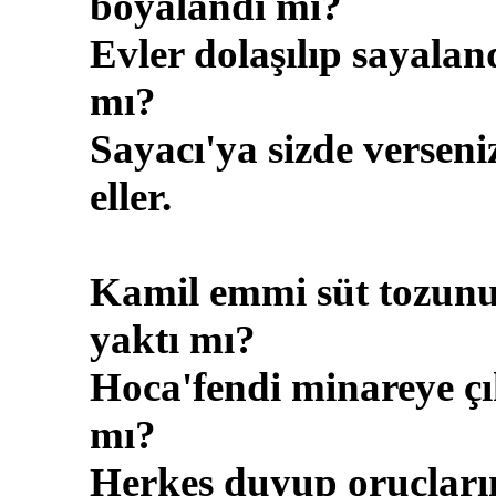
boyalandı mı?
Evler dolaşılıp sayalan
mı?
Sayacı'ya sizde verseni
eller.
Kamil emmi süt tozun
yaktı mı?
Hoca'fendi minareye çı
mı?
Herkes duyup oruçları