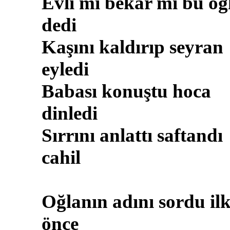
Evli mi bekar mı bu oğ
dedi
Kaşını kaldırıp seyran
eyledi
Babası konuştu hoca
dinledi
Sırrını anlattı saftandı
cahil
Oğlanın adını sordu il
önce