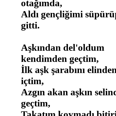
otağımda,
Aldı gençliğimi süpürü
gitti.
Aşkından del'oldum
kendimden geçtim,
İlk aşk şarabını elinde
içtim,
Azgın akan aşkın selin
geçtim,
Takatım koymadı bitir