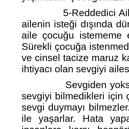
5-Reddedici Aile : B
ailenin isteği dışında d
aile çocuğu istememe e
Sürekli çocuğa istenmedi
ve cinsel tacize maruz ka
ihtiyacı olan sevgiyi ail
Sevgiden yoksun or
sevgiyi bilmedikleri için
sevgi duymayı bilmezler.
ile yaşarlar. Hata yapa