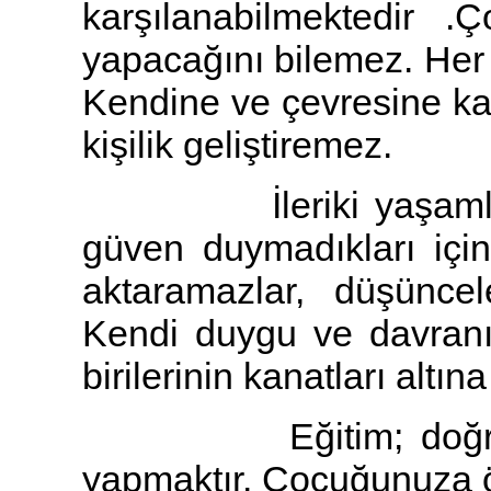
karşılanabilmektedir 
yapacağını bilemez. Her a
Kendine ve çevresine kar
kişilik geliştiremez.
İleriki yaşamlarınd
güven duymadıkları için
aktaramazlar, düşünce
Kendi duygu ve davranış
birilerinin kanatları altın
Eğitim; doğruları 
yapmaktır. Çocuğunuza ö