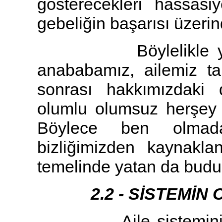
gösterecekleri hassas
gebeliğin başarısı üzerind
Böylelikle yaşaml
anababamız, ailemiz tar
sonrası hakkımızdaki d
olumlu olumsuz herşey on
Böylece ben olmada
bizliğimizden kaynakla
temelinde yatan da budu
2.2 - SİSTEMİN OL
Aile sisteminin bak