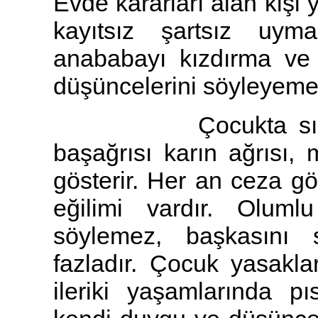
Evde kararları alan kişi y
kayıtsız şartsız uym
anababayı kızdırma ve
düşüncelerini söyleyeme
Çocukta sık sık ha
başağrısı karın ağrısı, m
gösterir. Her an ceza g
eğilimi vardır. Oluml
söylemez, başkasını 
fazladır. Çocuk yasakl
ileriki yaşamlarında pıs