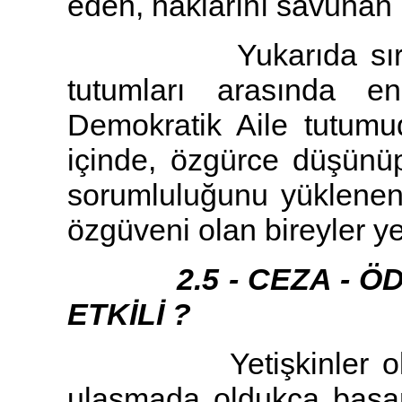
eden, haklarını savunan ki
Yukarıda sıralama
tutumları arasında en
Demokratik Aile tutum
içinde, özgürce düşünüp
sorumluluğunu yüklenen
özgüveni olan bireyler yet
2.5 - CEZA - ÖDÜL
ETKİLİ ?
Yetişkinler olarak
ulaşmada oldukça başarı