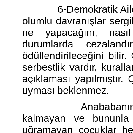
6-Demokratik Aile : B
olumlu davranışlar serg
ne yapacağını, nasıl
durumlarda cezalandır
ödüllendirileceğini bilir
serbestlik vardır, kurall
açıklaması yapılmıştır.
uyması beklenmez.
Anababanın tutars
kalmayan ve bununla il
uğramayan çocuklar h