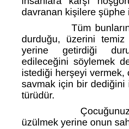
insanlara karşı hoşgörü
davranan kişilere şüphe i
Tüm bunların yanın
durduğu, üzerini temiz 
yerine getirdiği dur
edileceğini söylemek d
istediği herşeyi vermek
savmak için bir dediğini
türüdür.
Çocuğunuzun sahip
üzülmek yerine onun sahi