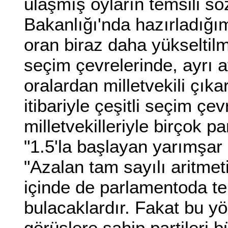
ulaşmış oyların temsili sö
Bakanlığı'nda hazırladığı
oran biraz daha yükseltilm
seçim çevrelerinde, ayrı ay
oralardan milletvekili çık
itibariyle çeşitli seçim çe
milletvekilleriyle birçok p
"1.5'la başlayan yarımşar a
"Azalan tam sayılı aritmeti
içinde de parlamentoda te
bulacaklardır. Fakat bu yön
görüşlere sahip partileri