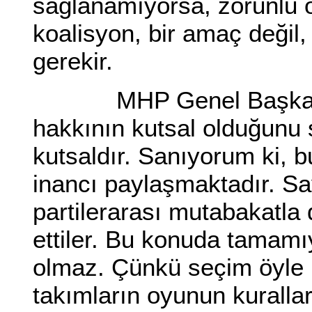
sağlanamıyorsa, zorunlu o
koalisyon, bir amaç değil,
gerekir.
MHP Genel Başkan Yar
hakkının kutsal olduğunu s
kutsaldır. Sanıyorum ki, b
inancı paylaşmaktadır. S
partilerarası mutabakatla d
ettiler. Bu konuda tamamıy
olmaz. Çünkü seçim öyle 
takımların oyunun kuralla