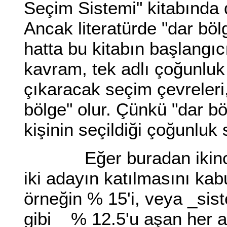
Seçim Sistemi" kitabında 
Ancak literatürde "dar böl
hatta bu kitabın başlangıc
kavram, tek adlı çoğunluk s
çıkaracak seçim çevreleri, 
bölge" olur. Çünkü "dar bö
kişinin seçildiği çoğunluk 
Eğer buradan ikinci t
iki adayın katılmasını kab
örneğin % 15'i, veya _sis
gibi_ % 12.5'u aşan her 