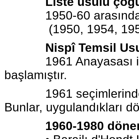
Liste usulü çoğunl
1950-60 arasında u
(1950, 1954, 1957 
Nispî Temsil Usu
1961 Anayasası ile baş
başlamıştır.
1961 seçimlerinden iti
Bunlar, uygulandıkları dö
1960-1980 döne