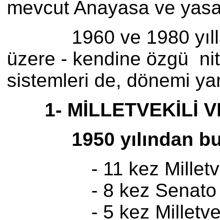
mevcut Anayasa ve yasala
1960 ve 1980 yıllarınd
üzere - kendine özgü nit
sistemleri de, dönemi yan
1- MİLLETVEKİLİ V
1950 yılından bu y
- 11 kez Milletveki
- 8 kez Senato S
- 5 kez Milletvekil