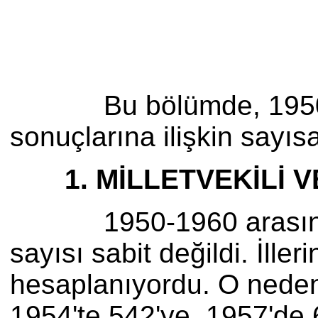
Bu bölümde, 1950-1991 
sonuçlarına ilişkin sayısa
1. MİLLETVEKİLİ VE
1950-1960 arasında uy
sayısı sabit değildi. İlle
hesaplanıyordu. O nedenle
1954'te 542'ye, 1957'de 