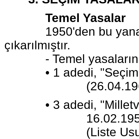
Temel Yasalar
1950'den bu yana, seçi
çıkarılmıştır.
- Temel yasaların
• 1 adedi, "Seçimleri
(26.04.1961 tarih
• 3 adedi, "Milletvekil
16.02.1950 tarih 
(Liste Usulü Çoğ