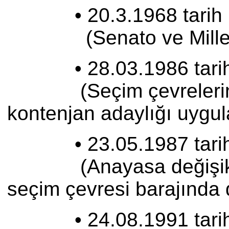
• 20.3.1968 tarih /1
(Senato ve Milletvekil
• 28.03.1986 tarih /
(Seçim çevrelerinin he
kontenjan adaylığı uygu
• 23.05.1987 tarih /3
(Anayasa değişikliğine 
seçim çevresi barajında 
• 24.08.1991 tarih /3