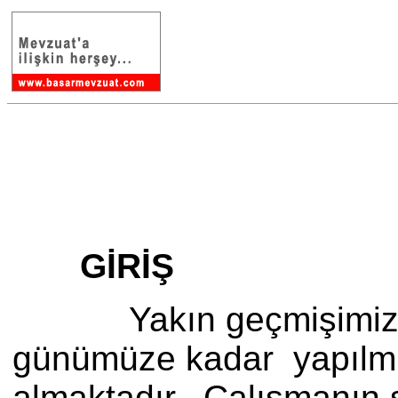
GİRİŞ
Yakın geçmişimize dön
günümüze kadar yapılmış 
almaktadır. Çalışmanın s