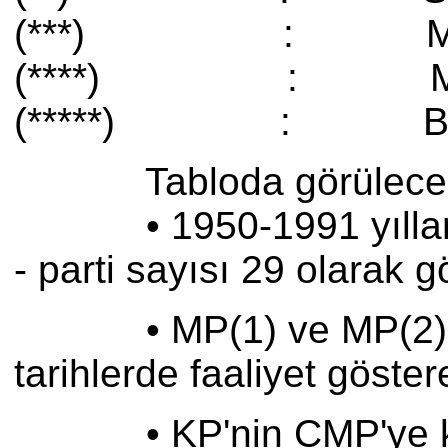
(***) : MDP, AN
(****) : MÇP, isim
(*****) : Birlik ve Ba
Tabloda görüleceği
• 1950-1991 yılları ara
- parti sayısı 29 olarak 
• MP(1) ve MP(2) ile Tİ
tarihlerde faaliyet göstere
• KP'nin CMP'ye katıl