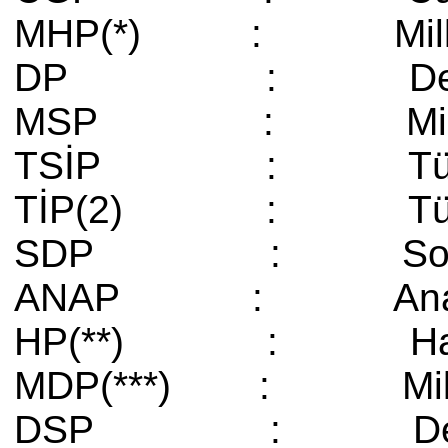
MHP(*) : Milliyet
DP : Demokra
MSP : Milli Se
TSİP : Türkiye So
TİP(2) : Türkiy
SDP : Sosyalist
ANAP : Anava
HP(**) : Ha
MDP(***) : Milliye
DSP : Demokra