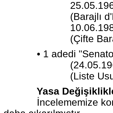
25.05.1961 tarih 
(Barajlı d'Hond
10.06.1983 tarih 
(Çifte Barajlı d'
• 1 adedi "Senato Seç
(24.05.1961 tarih
(Liste Usulü Çoğ
Yasa Değişiklikle
İncelememize konu ola