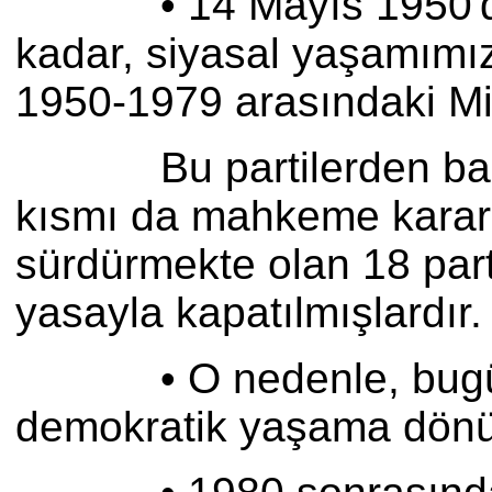
• 14 Mayıs 1950'den 19
kadar, siyasal yaşamımız
1950-1979 arasındaki Mill
Bu partilerden bazıları
kısmı da mahkeme kararıy
sürdürmekte olan 18 part
yasayla kapatılmışlardır.
• O nedenle, bugün siy
demokratik yaşama dönüş 