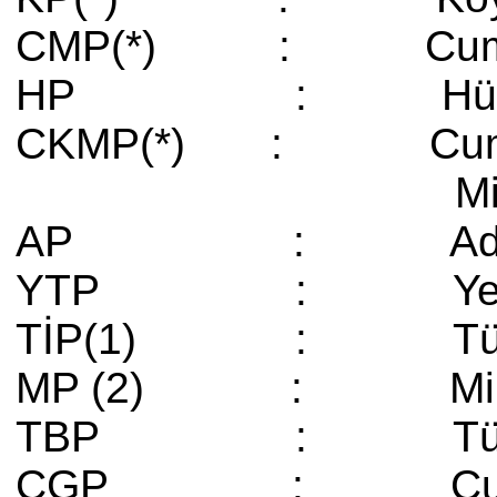
CMP(*) : Cumhuriy
HP : Hürriye
CKMP(*) : Cumhuri
Millet Pa
AP : Adalet 
YTP : Yeni Tür
TİP(1) : Türkiy
MP (2) : Mill
TBP : Türkiye 
CGP : Cumhuriyet