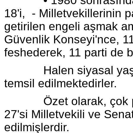
• 1980 sonrasında kurul
18'i, - Milletvekillerini
getirilen engeli aşmak ama
Güvenlik Konseyi'nce, 11
feshederek, 11 parti de b
Halen siyasal yaşamımı
temsil edilmektedirler.
Özet olarak, çok partil
27'si Milletvekili ve Sen
edilmişlerdir.