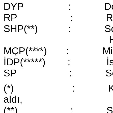
DYP : Doğru 
RP : Refah
SHP(**) : Sosya
Halkçı P
MÇP(****) : Milli
İDP(*****) : İslah
SP : Sosyali
(*) : KP, CMP'ye ka
aldı,
(**) : SODEP, HP