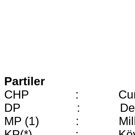
Partile
CHP : Cumhuriye
DP : Demokra
MP (1) : Mill
KP(*) : Köyl