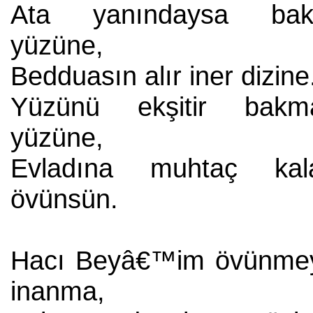
Ata yanındaysa bak
yüzüne,
Bedduasın alır iner dizine
Yüzünü ekşitir bakm
yüzüne,
Evladına muhtaç kal
övünsün.
Hacı Beyâ€™im övünme
inanma,