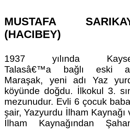
MUSTAFA SARIKA
(HACIBEY)
1937 yılında Kayse
Talasâ€™a bağlı eski a
Maraşak, yeni adı Yaz yur
köyünde doğdu. İlkokul 3. sın
mezunudur. Evli 6 çocuk baba
şair, Yazyurdu İlham Kaynağı 
İlham Kaynağından Şaha