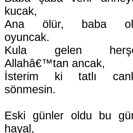
kucak,
Ana ölür, baba ol
oyuncak.
Kula gelen herş
Allahâ€™tan ancak,
İsterim ki tatlı canl
sönmesin.
Eski günler oldu bu gü
hayal,