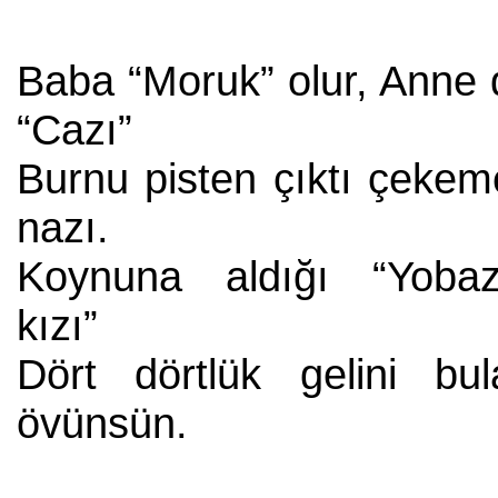
Baba “Moruk” olur, Anne 
“Cazı”
Burnu pisten çıktı çekem
nazı.
Koynuna aldığı “Yobaz
kızı”
Dört dörtlük gelini bul
övünsün.