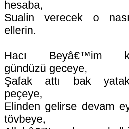
hesaba,
Sualin verecek o nasır
ellerin.
Hacı Beyâ€™im k
gündüzü geceye,
Şafak attı bak yatak
peçeye,
Elinden gelirse devam ey
tövbeye,