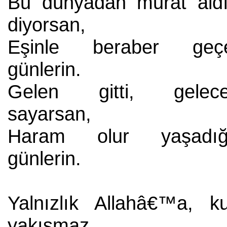
Bu dünyadan murat ald
diyorsan,
Eşinle beraber geç
günlerin.
Gelen gitti, gelece
sayarsan,
Haram olur yaşadığ
günlerin.
Yalnızlık Allahâ€™a, ku
yakışmaz,