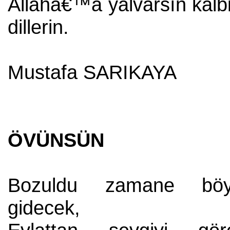
Allahâ€™a yalvarsın kalb
dillerin.
Mustafa SARIKAYA
ÖVÜNSÜN
Bozuldu zamane böy
gidecek,