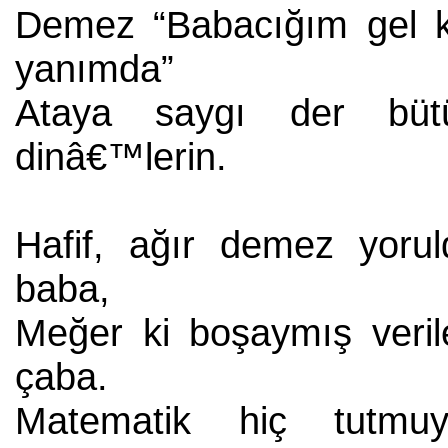
Demez “Babacığım gel k
yanımda”
Ataya saygı der büt
dinâ€™lerin.
Hafif, ağır demez yorul
baba,
Meğer ki boşaymış veril
çaba.
Matematik hiç tutmuy