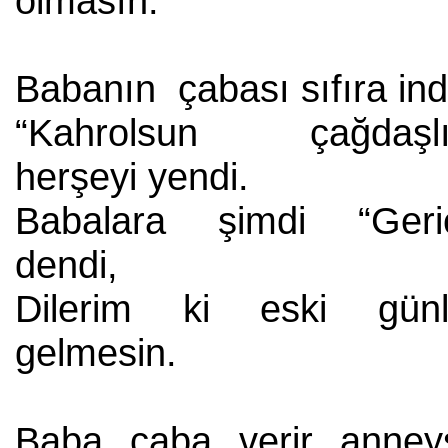
olmasın.
Babanın çabası sıfıra ind
“Kahrolsun çağdaşlı
herşeyi yendi.
Babalara şimdi “Geric
dendi,
Dilerim ki eski günl
gelmesin.
Baba çaba verir anney