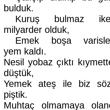
bulduk.
Kuruş bulmaz ike
milyarder olduk,
Emek boşa varisle
yem kaldı.
Nesil yobaz çıktı kıymet
düştük,
Yemek ateş ile biz söz
piştik.
Muhtaç olmamaya olan