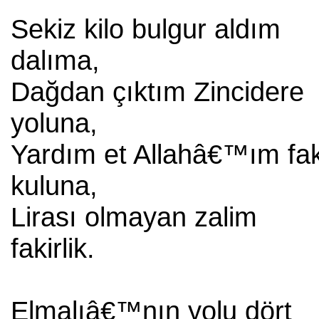
Sekiz kilo bulgur aldım
dalıma,
Dağdan çıktım Zincidere
yoluna,
Yardım et Allahâ€™ım fak
kuluna,
Lirası olmayan zalim
fakirlik.
Elmalıâ€™nın yolu dört