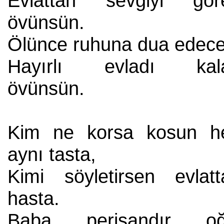
Evlattan sevgiyi gör
övünsün.
Ölünce ruhuna dua edece
Hayırlı evladı kal
övünsün.
Kim ne korsa kosun h
aynı tasta,
Kimi söyletirsen evlatt
hasta.
Baba perişandır oğ