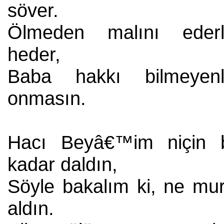
söver.
Ölmeden malını ederl
heder,
Baba hakkı bilmeyenl
onmasın.
Hacı Beyâ€™im niçin 
kadar daldın,
Söyle bakalım ki, ne mur
aldın.