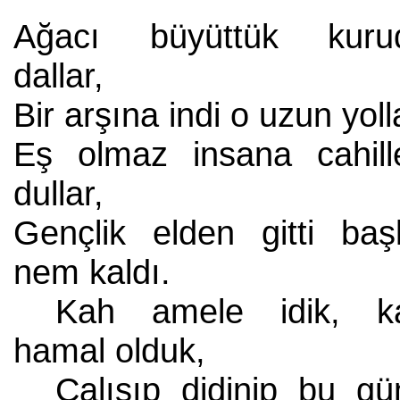
Ağacı büyüttük kuru
dallar,
Bir arşına indi o uzun yoll
Eş olmaz insana cahille
dullar,
Gençlik elden gitti baş
nem kaldı.
Kah amele idik, k
hamal olduk,
Çalışıp didinip bu gü