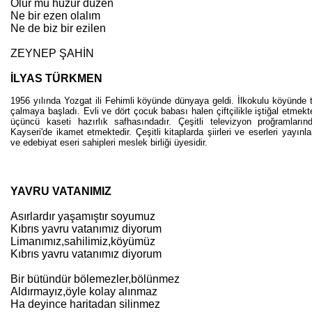
Olur mu huzur düzen
Ne bir ezen olalım
Ne de biz bir ezilen
ZEYNEP ŞAHİN
İLYAS TÜRKMEN
1956 yılında Yozgat ili Fehimli köyünde dünyaya geldi. İlkokulu köyünde 
çalmaya başladı. Evli ve dört çocuk babası halen çiftçilikle iştiğal etmek
üçüncü kaseti hazırlık safhasındadır. Çeşitli televizyon proğramları
Kayseri'de ikamet etmektedir. Çeşitli kitaplarda şiirleri ve eserleri yay
ve edebiyat eseri sahipleri meslek birliği üyesidir.
YAVRU VATANIMIZ
Asırlardır yaşamıştır soyumuz
Kıbrıs yavru vatanımız diyorum
Limanımız,sahilimiz,köyümüz
Kıbrıs yavru vatanımız diyorum
Bir bütündür bölemezler,bölünmez
Aldırmayız,öyle kolay alınmaz
Ha deyince haritadan silinmez