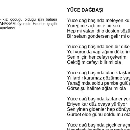
YÜCE DAĞBAŞI
e kız çocuğu olduğu için babası
Yüce dağ başında meleyen ku
 ANASAM üyesidir. Eserleri çeşitli
Yüreğime açtı ince bir sızı
ayınlandı.
Hep mi yalan idi o dostun söz
Bir selam göndersen gelir mi o
Yüce dağ başında ben bir dik
Yel vurur da yaprağımı dökeri
Senin için her cefayı çekerim
Çektiğim cefayı bilir mi ola
Yüce dağ başında ufacık taşla
Yıllardır kurumaz gözümde yaş
Yanağımda soldu pembe gülüş
Görse,şu halime ağlar mı ola
Yüce dağ başında karlar eriyo
Eriyen kar düz ovaya yürüyor
Seniyinen gidenler hep dönüy
Gurbet elde günü doldu mu ol
Yüce dağ başında çiçekler aç