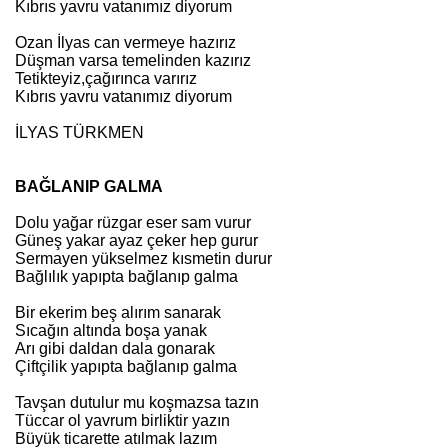
Kıbrıs yavru vatanımız diyorum
Ozan İlyas can vermeye hazırız
Düşman varsa temelinden kazırız
Tetikteyiz,çağırınca varırız
Kıbrıs yavru vatanımız diyorum
İLYAS TÜRKMEN
BAĞLANIP GALMA
Dolu yağar rüzgar eser sam vurur
Güneş yakar ayaz çeker hep gurur
Sermayen yükselmez kısmetin durur
Bağlılık yapıpta bağlanıp galma
Bir ekerim beş alırım sanarak
Sıcağın altında boşa yanak
Arı gibi daldan dala gonarak
Çiftçilik yapıpta bağlanıp galma
Tavşan dutulur mu koşmazsa tazın
Tüccar ol yavrum birliktir yazın
Büyük ticarette atılmak lazım