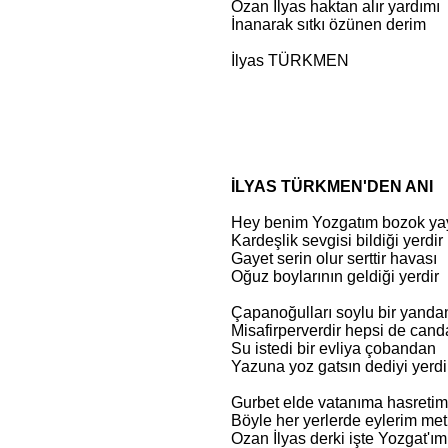
Ozan İlyas haktan alır yardımı
İnanarak sıtkı özünen derim
İlyas TÜRKMEN
İLYAS TÜRKMEN'DEN ANI
Hey benim Yozgatım bozok ya
Kardeşlik sevgisi bildiği yerdir
Gayet serin olur serttir havası
Oğuz boylarının geldiği yerdir
Çapanoğulları soylu bir yanda
Misafirperverdir hepsi de can
Su istedi bir evliya çobandan
Yazuna yoz gatsın dediyi yerdi
Gurbet elde vatanıma hasreti
Böyle her yerlerde eylerim met
Ozan İlyas derki işte Yozgat'ım