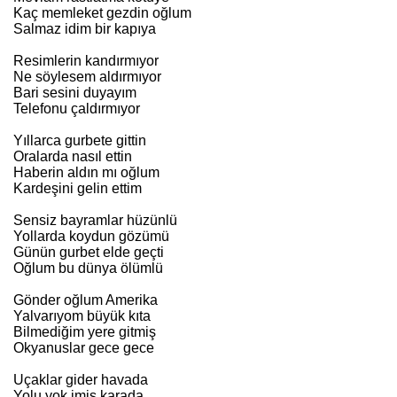
Kaç memleket gezdin oğlum
Salmaz idim bir kapıya
Resimlerin kandırmıyor
Ne söylesem aldırmıyor
Bari sesini duyayım
Telefonu çaldırmıyor
Yıllarca gurbete gittin
Oralarda nasıl ettin
Haberin aldın mı oğlum
Kardeşini gelin ettim
Sensiz bayramlar hüzünlü
Yollarda koydun gözümü
Günün gurbet elde geçti
Oğlum bu dünya ölümlü
Gönder oğlum Amerika
Yalvarıyom büyük kıta
Bilmediğim yere gitmiş
Okyanuslar gece gece
Uçaklar gider havada
Yolu yok imiş karada