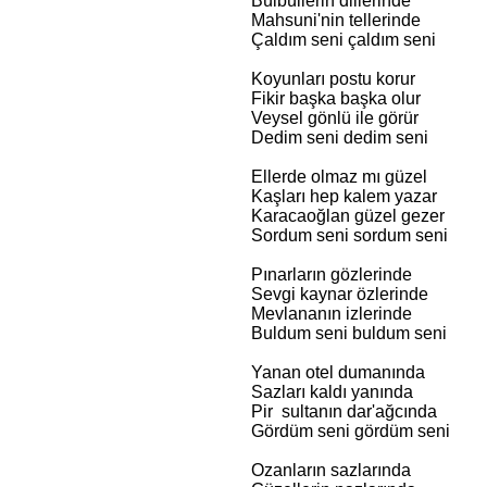
Bülbüllerin dillerinde
Mahsuni'nin tellerinde
Çaldım seni çaldım seni
Koyunları postu korur
Fikir başka başka olur
Veysel gönlü ile görür
Dedim seni dedim seni
Ellerde olmaz mı güzel
Kaşları hep kalem yazar
Karacaoğlan güzel gezer
Sordum seni sordum seni
Pınarların gözlerinde
Sevgi kaynar özlerinde
Mevlananın izlerinde
Buldum seni buldum seni
Yanan otel dumanında
Sazları kaldı yanında
Pir sultanın dar'ağcında
Gördüm seni gördüm seni
Ozanların sazlarında