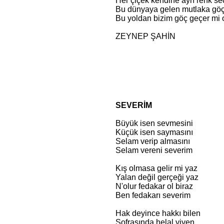
Her çiçek kendine ayrı renk s
Bu dünyaya gelen mutlaka g
Bu yoldan bizim göç geçer mi 
ZEYNEP ŞAHİN
SEVERİM
Büyük isen sevmesini
Küçük isen saymasını
Selam verip almasını
Selam vereni severim
Kış olmasa gelir mi yaz
Yalan değil gerçeği yaz
N'olur fedakar ol biraz
Ben fedakarı severim
Hak deyince hakkı bilen
Sofrasında helal yiyen