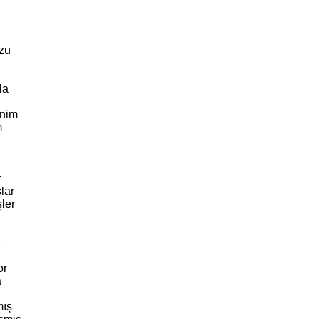
zu
ü
la
enim
m
r
lar
ler
r
or
a
mış