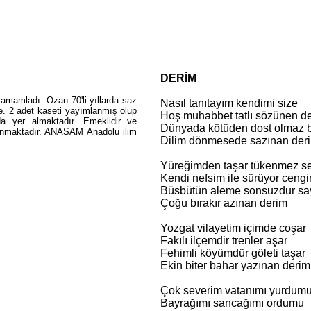
DERİM
tamamladı. Ozan 70'li yıllarda saz
Nasıl tanıtayım kendimi size
te. 2 adet kaseti yayımlanmış olup
Hoş muhabbet tatlı sözünen d
nda yer almaktadır. Emeklidir ve
Dünyada kötüden dost olmaz 
ınlanmaktadır. ANASAM Anadolu ilim
Dilim dönmesede sazınan der
Yüreğimden taşar tükenmez s
Kendi nefsim ile sürüyor ceng
Büsbütün aleme sonsuzdur s
Çoğu bırakır azınan derim
Yozgat vilayetim içimde coşar
Fakılı ilçemdir trenler aşar
Fehimli köyümdür göleti taşar
Ekin biter bahar yazınan derim
Çok severim vatanımı yurdum
Bayrağımı sancağımı ordumu