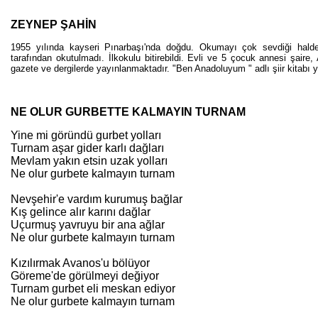
ZEYNEP ŞAHİN
1955 yılında kayseri Pınarbaşı'nda doğdu. Okumayı çok sevdiği hald
tarafından okutulmadı. İlkokulu bitirebildi. Evli ve 5 çocuk annesi şaire,
gazete ve dergilerde yayınlanmaktadır. "Ben Anadoluyum " adlı şiir kitabı y
NE OLUR GURBETTE KALMAYIN TURNAM
Yine mi göründü gurbet yolları
Turnam aşar gider karlı dağları
Mevlam yakın etsin uzak yolları
Ne olur gurbete kalmayın turnam
Nevşehir'e vardım kurumuş bağlar
Kış gelince alır karını dağlar
Uçurmuş yavruyu bir ana ağlar
Ne olur gurbete kalmayın turnam
Kızılırmak Avanos'u bölüyor
Göreme'de görülmeyi değiyor
Turnam gurbet eli meskan ediyor
Ne olur gurbete kalmayın turnam