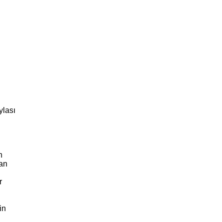
ylası
n
dan
r
m
in