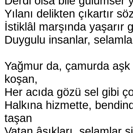
Derdi olsa bile gülümser 
Yılanı delikten çıkartır sö
İstiklâl marşında yaşarır 
Duygulu insanlar, selamla
Yağmur da, çamurda aşk 
koşan,
Her acıda gözü sel gibi ç
Halkına hizmette, bendin
taşan
Vatan âşıkları, selamlar s