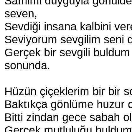
Samimi duyguyla gönüld
seven,
Sevdiği insana kalbini ver
Seviyorum sevgilim seni d
Gerçek bir sevgili buldum
sonunda.
Hüzün çiçeklerim bir bir s
Baktıkça gönlüme huzur d
Bitti zindan gece sabah ol
Gerçek mutluluğu buldu