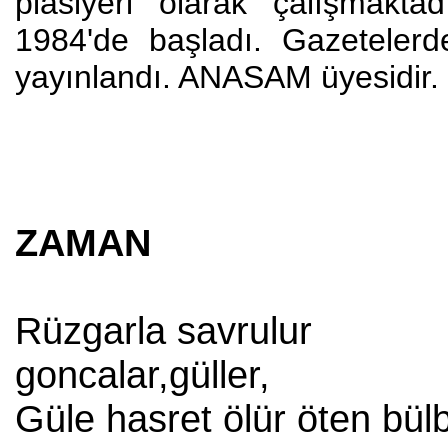
plasiyeri olarak çalışmaktadı
1984'de başladı. Gazetelerde 
yayınlandı. ANASAM üyesidir.
ZAMAN
Rüzgarla savrulur
goncalar,güller,
Güle hasret ölür öten bülb