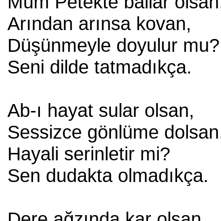
Mum Petekte ballar olsan
Arından arınsa kovan,
Düşünmeyle doyulur mu?
Seni dilde tatmadıkça.
Ab-ı hayat sular olsan,
Sessizce gönlüme dolsan
Hayali serinletir mi?
Sen dudakta olmadıkça.
Dere ağzında kar olsan,