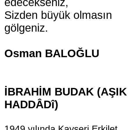
edecekseniz,
Sizden büyük olmasın
gölgeniz.
Osman BALOĞLU
İBRAHİM BUDAK (AŞIK
HADDÂDî)
1949 yılında Kayseri Erkilet