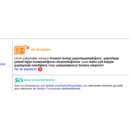
siz de katılın!
Uzun çalışmalar sonucu
fırsatını bulup yayınlayamadığınız
,
yayınlayıp
yeterli ilgiyi bulamadığınızı düşündüğünüz
yada
daha
çok
kişiyle
met
paylaşmak istediğiniz
kitap
çalışmalarınızı bizlere ulaştırın!
Siz de paylaşın!
soru ve yorumlarınız
Soru ve yorumlarınız için bizlerle
yayinbank@basarbilgi.com
adresinden iletişime geçebilir
arzu ederseniz de
İletişim Formu
muzu doldurabilirsiniz.