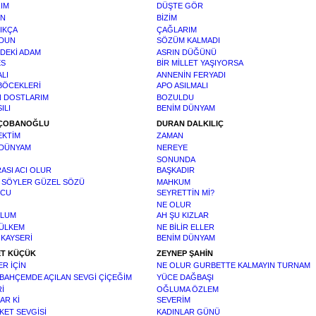
IM
DÜŞTE GÖR
EN
BİZİM
IKÇA
ÇAĞLARIM
LDUN
SÖZÜM KALMADI
DEKİ ADAM
ASRIN DÜĞÜNÜ
ES
BİR MİLLET YAŞIYORSA
LI
ANNENİN FERYADI
BÖCEKLERİ
APO ASILMALI
N DOSTLARIM
BOZULDU
ILI
BENİM DÜNYAM
 ÇOBANOĞLU
DURAN DALKILIÇ
EKTİM
ZAMAN
 DÜNYAM
NEREYE
SONUNDA
RASI ACI OLUR
BAŞKADIR
R SÖYLER GÜZEL SÖZÜ
MAHKUM
LCU
SEYRETTİN Mİ?
NE OLUR
LUM
AH ŞU KIZLAR
 ÜLKEM
NE BİLİR ELLER
 KAYSERİ
BENİM DÜNYAM
T KÜÇÜK
ZEYNEP ŞAHİN
R İÇİN
NE OLUR GURBETTE KALMAYIN TURNAM
BAHÇEMDE AÇILAN SEVGİ ÇİÇEĞİM
YÜCE DAĞBAŞI
İ
OĞLUMA ÖZLEM
NAR Kİ
SEVERİM
KET SEVGİSİ
KADINLAR GÜNÜ