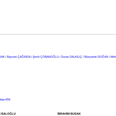
UDAK
/
Bayram ÇAĞINDA
/
Şevki ÇOBANOĞLU
/
Duran DALKILIÇ
/
Bünyamin DOĞAN
/
Meh
itap=056
 BALOĞLU
İBRAHİM BUDAK