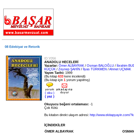
.
08 Edebiyat ve Retorik
ID:Y056
ANADOLU HECELERİ
Yazarlar:
Ömer ALBAYRAK
/
Osman BALOĞLU
/
İbrahim B
KÜÇÜK
/
Zeynep ŞAHİN
/
İlyas TÜRKMEN
/
Ahmet UÇMAK
Yayım Tarihi:
1999
(Bu kitap
633
kere incelendi)
(Bu kitap için
1
yorum yapılmış)
( oku )
( yaz )
Okuyucu beğeni ortalaması:
-1
Çok Kötü
Bu kitabın direkt ulaşım adresi:
http://www.ekitapyayin.com/?k
İÇİNDEKİLER
ÖMER ALBAYRAK
OSMAN