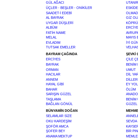
GÜL AĞACI
UTANIR
ÜÇLER - BEŞLER - ONİKİLER
ESKİD
SAADET-İ EDEBİ
OLMAD
AL BAYRAK
GİZ O
UYGAR DÜŞLERİ
KÖPRÜ
ALBÜM
ERCİY
FATİH NAME
AVRUPA
MELAL
MAYIS 
EVLADIM
İYİ GÜ
TUTSAK EMELLER
VELHAS
BAYRAM ÇAĞINDA
ŞEVKİ
ERCİYES
ÇİLE Ç
BAYRAK
BENİM
ORMAN
UMUT
HACILAR
DİL YA
ANNEM
DİLLE
HAYAL GİBİ
EY YO
BAHAR
ÖLÜM
SARIŞIN GÜZEL
ANADO
TAŞLAMA
BENİM
BAĞLAN GÖNÜL
GÜZEL
BÜNYAMİN DOĞAN
MEHME
SELAMLAR SİZE
ANNELE
OKU KARDEŞİM
SEVDA 
ŞOFÖR AMCA
KAYSER
ŞOFER BEY
BİR PI
ANAMA MEKTUP
MEMLE