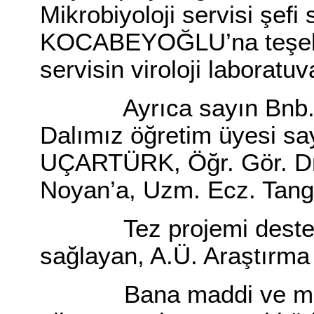
Mikrobiyoloji servisi şef
KOCABEYOĞLU’na teşekkür
servisin viroloji laboratuv
Ayrıca sayın Bnb. Dr
Dalımız öğretim üyesi say
UÇARTÜRK, Öğr. Gör. Dr.
Noyan’a, Uzm. Ecz. Tangü
Tez projemi destekle
sağlayan, A.Ü. Araştırm
Bana maddi ve manevi