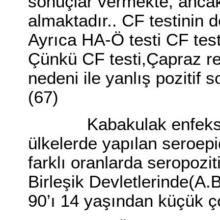
sonuçlar vermekte, ancak
almaktadır.. CF testinin de
Ayrıca HA-Ö testi CF test
Çünkü CF testi,Çapraz re
nedeni ile yanlış pozitif 
(67)
Kabakulak enfeksiyonlar
ülkelerde yapılan seroepi
farklı oranlarda seropozit
Birleşik Devletlerinde(A.
90’ı 14 yaşından küçük ç