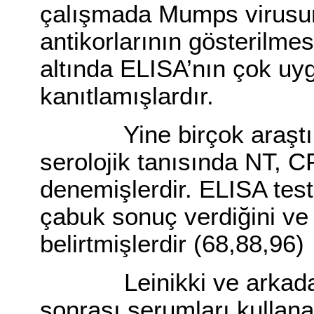
çalışmada Mumps virusun
antikorlarının gösterilmes
altında ELISA’nın çok uyg
kanıtlamışlardır.
Yine birçok araştırıc
serolojik tanısında NT, C
denemişlerdir. ELISA test
çabuk sonuç verdiğini ve
belirtmişlerdir (68,88,96)
Leinikki ve arkadaşla
sonrası serumları kulla