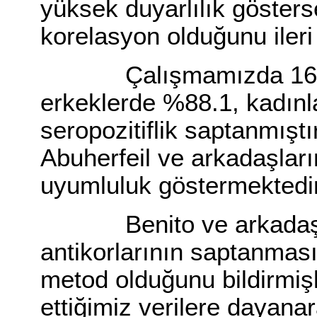
yüksek duyarlılık gösterse
korelasyon olduğunu ileri
Çalışmamızda 16-30 
erkeklerde %88.1, kadınl
seropozitiflik saptanmışt
Abuherfeil ve arkadaşları
uyumluluk göstermektedir
Benito ve arkadaşlar
antikorlarının saptanması
metod olduğunu bildirmiş
ettiğimiz verilere dayana