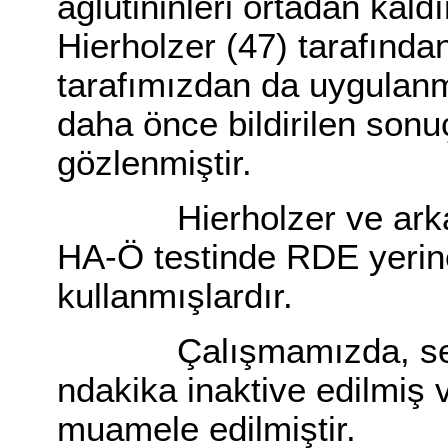
aglütininleri ortadan kal
Hierholzer (47) tarafınd
tarafımızdan da uygulanmı
daha önce bildirilen sonu
gözlenmiştir.
Hierholzer ve arkadaşl
HA-Ö testinde RDE yerine
kullanmışlardır.
Çalışmamızda, serum
ndakika inaktive edilmiş
muamele edilmiştir.