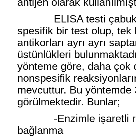
antijen olarak kullanılmışt
ELISA testi çabuk son
spesifik bir test olup, te
antikorları ayrı ayrı sap
üstünlükleri bulunmaktadı
yönteme göre, daha çok 
nonspesifik reaksiyonları
mevcuttur. Bu yöntemde 3
görülmektedir. Bunlar;
-Enzimle işaretli rea
bağlanma