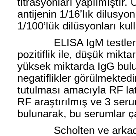
titrasyonları yapılmıştır.
antijenin 1/16’lık dilusyon
1/100’lük dilüsyonları kull
ELISA IgM testlerinde
pozitiflik ile, düşük mikt
yüksek miktarda IgG bulu
negatiflikler görülmekte
tutulması amacıyla RF lat
RF araştırılmış ve 3 seru
bulunarak, bu serumlar ç
Scholten ve arkadaşla