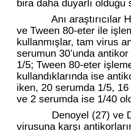
bira daha duyarlı olduğu 
Anı araştırıcılar HA-Ö
ve Tween 80-eter ile işlem
kullanmışlar, tam virus an
serumun 30’unda antikor 
1/5; Tween 80-eter işleme
kullandıklarında ise antik
iken, 20 serumda 1/5, 1
ve 2 serumda ise 1/40 ol
Denoyel (27) ve Dau
virusuna karşı antikorla