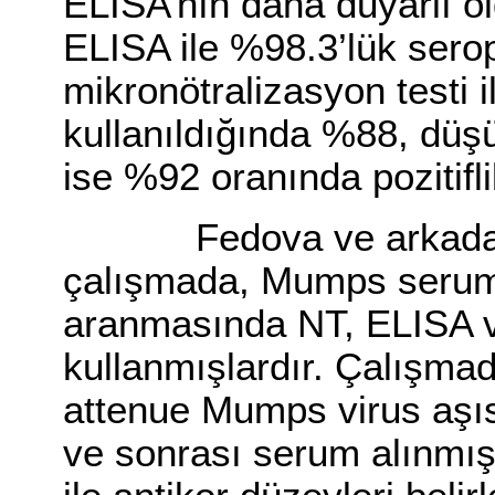
ELISA’nın daha duyarlı o
ELISA ile %98.3’lük serop
mikronötralizasyon testi 
kullanıldığında %88, düşü
ise %92 oranında pozitifli
Fedova ve arkadaşları
çalışmada, Mumps serum
aranmasında NT, ELISA ve
kullanmışlardır. Çalışma
attenue Mumps virus aşıs
ve sonrası serum alınmı