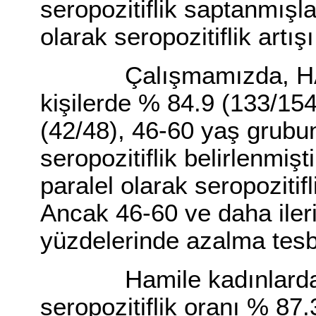
seropozitiflik saptanmışl
olarak seropozitiflik artı
Çalışmamızda, HA-Ö te
kişilerde % 84.9 (133/15
(42/48), 46-60 yaş grubu
seropozitiflik belirlenmiş
paralel olarak seropozitif
Ancak 46-60 ve daha ileri
yüzdelerinde azalma tesbit
Hamile kadınlarda ise
seropozitiflik oranı % 87.