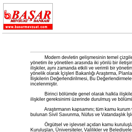
Modern devletin gelişmesinin temel çizgilerinde
yönetim ile yönetilen arasında iki yönlü bir iletiş
ilişkiler, aynı zamanda etkili ve verimli bir yöne
yönelik olarak İçişleri Bakanlığı Araştırma, Pla
İlişkilerin Değerlendirilmesi, Bu Değerlendirmeler
incelenmiştir.
Birinci bölümde genel olarak halkla ilişkilerin 
ilişkiler gereksinimi üzerinde durulmuş ve bölümün
Araştırmanın kapsamını; tüm kamu kurum ve kuruluş
bulunan Sivil Savunma, Nüfus ve Vatandaşlık İşl
Örgütsel ve işlevsel açıdan kamu kuruluşlarında
Kuruluşları, Üniversiteler, Valilikler ve Belediy