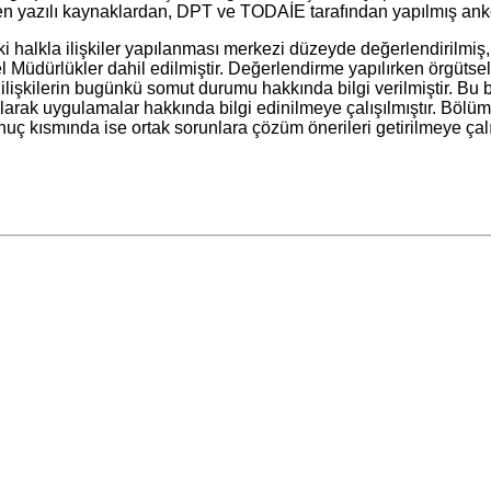
ken yazılı kaynaklardan, DPT ve TODAİE tarafından yapılmış anke
kla ilişkiler yapılanması merkezi düzeyde değerlendirilmiş, b
nel Müdürlükler dahil edilmiştir. Değerlendirme yapılırken örgüts
la ilişkilerin bugünkü somut durumu hakkında bilgi verilmiştir. B
larak uygulamalar hakkında bilgi edinilmeye çalışılmıştır. Bölü
 sonuç kısmında ise ortak sorunlara çözüm önerileri getirilmeye