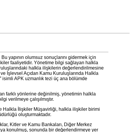
 Bu yapının olumsuz sonuçlarını gidermek için
kiler faaliyetidir. Yönetime bilgi sağlayan halkla
luşlarındaki halkla ilişkilerin değerlendirilmesine
l ve İşlevsel Açıdan Kamu Kuruluşlarında Halkla
sı” isimli APK uzmanlık tezi üç ana bölümde
 farklı yönlerine değinilmiş, yönetimin halkla
gi verilmeye çalışılmıştır.
la İlişkiler Müşavirliği, halkla ilişkiler birimi
üdürlüğü oluşturmaktadır.
lar, Kitler ve Kamu Bankaları, Diğer Merkez
ortaya konulmuş, sonunda bir değerlendirmeye yer