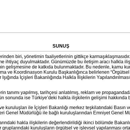
SUNUŞ
n biri, yönetimin faaliyetlerinin gittikçe karmaşıklaşmasıdır.
ime ihtiyaç duyulmaktadır. Günümüzde bu iletişim aracı halkla iliş
timin gelişmesine de katkıda bulunmaktadır. Bu nedenle, kamu kuru
nlama ve Koordinasyon Kurulu Başkanlığınca belirlenen “Örgütse
 Işığında İçişleri Bakanlığında Halkla İlişkilerin Yapılandırılma
tanımı yapılmış, tarihçesi anlatılmış, reklam ve propagandadan
 sonunda ise Türkiye’deki halkla ilişkilerin gelişimi hakkında bil
ları ile İçişleri Bakanlığı merkez teşkilatındaki Basın ve Halk
eri Genel Müdürlüğü ile bağlı kuruluşlarından Emniyet Genel M
ki hakla ilişkilerin değerlendirildiği ikinci bölümde Bakanlık
eler gruplarındaki kuruluşların örgütsel ve işlevsel yapılanması 