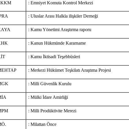
EKKM
: Emniyet Komuta Kontrol Merkezi
İPRA
: Uluslar Arası Halkla ilişkiler Derneği
KAYA
: Kamu Yönetimi Araştırma raporu
KHK
: Kanun Hükmünde Kararname
İT
: Kamu İktisadi Teşebbüsleri
MEHTAP
: Merkezi Hükümet Teşkilatı Araştıma Projesi
MGK
: Milli Güvenlik Kurulu
MİA
: Mülki İdare Amirliği
MPM
: Milli Prodüktivite Merezi
MÖ.
: Milattan Önce