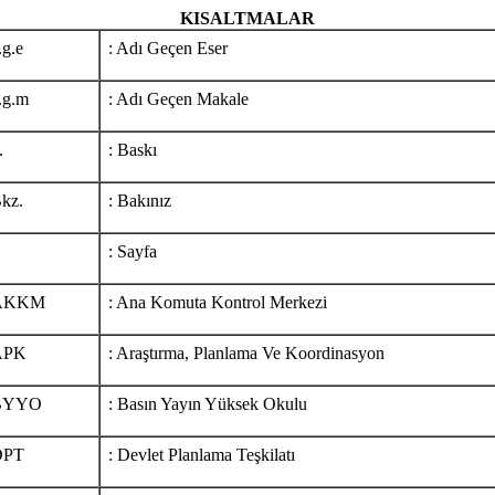
KISALTMALAR
.g.e
: Adı Geçen Eser
.g.m
: Adı Geçen Makale
.
: Baskı
kz.
: Bakınız
.
: Sayfa
AKKM
: Ana Komuta Kontrol Merkezi
APK
: Araştırma, Planlama Ve Koordinasyon
BYYO
: Basın Yayın Yüksek Okulu
DPT
: Devlet Planlama Teşkilatı