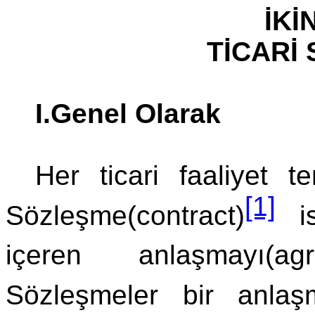
İKİ
TİCARİ
I.Genel Olarak
Her ticari faaliyet t
[1]
Sözleşme(contract)
is
içeren anlaşmayı(a
Sözleşmeler bir anlaş