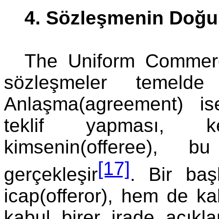
4. Sözleşmenin Doğ
The Uniform Commerc
sözleşmeler temelde
Anlaşma(agreement) ise,
teklif yapması, ke
kimsenin(offeree), b
[17]
gerçekleşir
. Bir ba
icap(offeror), hem de kab
kabul birer irade açıkl