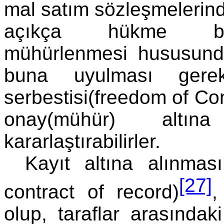
mal satım sözleşmeleri
açıkça hükme bağl
mühürlenmesi hususund
buna uyulması gerekl
serbestisi(freedom of Con
onay(mühür) altına
kararlaştırabilirler.
Kayıt altına alınmas
[27]
contract of record)
,
olup, taraflar arasındak