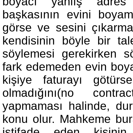
boyacı yanlış adres 
başkasının evini boya
görse ve sesini çıkarma
kendisinin böyle bir ta
söylemesi gerekirken sö
fark edemeden evin boyas
kişiye faturayı götürs
olmadığını(no contr
yapmaması halinde, du
konu olur. Mahkeme bura
istifade eden kişini