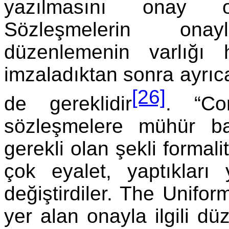
yazılmasını onay o
Sözleşmelerin ona
düzenlemenin varlığı h
imzaladıktan sonra ayrıc
[26]
de gereklidir
. “Co
sözleşmelere mühür bas
gerekli olan şekli formal
çok eyalet, yaptıkları
değiştirdiler. The Unifo
yer alan onayla ilgili dü