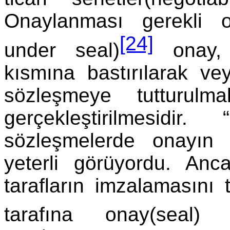
Onaylanması gerekli o
[24]
under seal)
onay, t
kısmına bastırılarak ve
sözleşmeye tutturulma
gerçekleştirilmesid
sözleşmelerde onayın y
yeterli görüyordu. An
tarafların imzalamasını
tarafına onay(seal