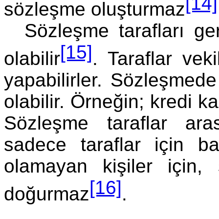
[14]
sözleşme oluşturmaz
Sözleşme tarafları ger
[15]
olabilir
. Taraflar vek
yapabilirler. Sözleşmede 
olabilir. Örneğin; kredi k
Sözleşme taraflar ara
sadece taraflar için ba
olamayan kişiler içi
[16]
doğurmaz
.