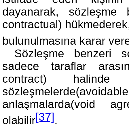
dayanarak, sözleşme b
contractual) hükmederek
bulunulmasına karar vere
Sözleşme benzeri sor
sadece taraflar aras
contract) halinde 
sözleşmelerde(avoidab
anlaşmalarda(void a
[37]
olabilir
.