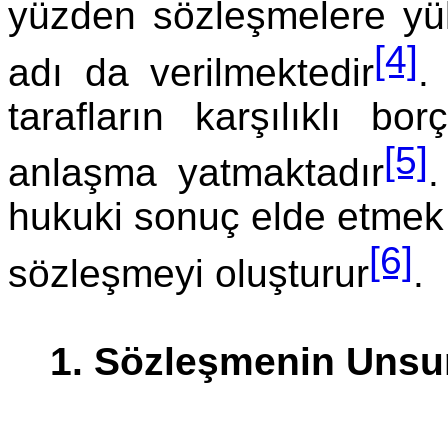
yüzden sözleşmelere yü
[4]
adı da verilmektedir
.
tarafların karşılıklı bo
[5]
anlaşma yatmaktadır
.
hukuki sonuç elde etmek ü
[6]
sözleşmeyi oluşturur
.
1. Sözleşmenin Unsur