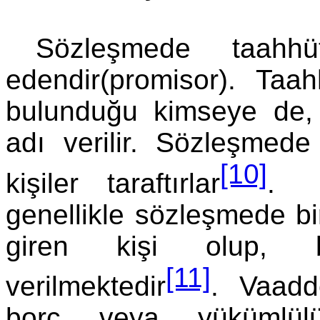
Sözleşmede taahh
edendir(promisor). Ta
bulunduğu kimseye de,
adı verilir. Sözleşme
[10]
kişiler taraftırlar
. V
genellikle sözleşmede bi
giren kişi olup, b
[11]
verilmektedir
. Vaadd
borç veya yükümlülü