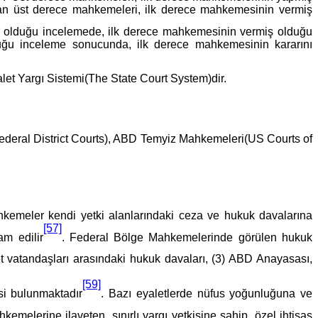
uşan üst derece mahkemeleri, ilk derece mahkemesinin vermiş
 olduğu incelemede, ilk derece mahkemesinin vermiş olduğu
duğu inceleme sonucunda, ilk derece mahkemesinin kararını
let Yargı Sistemi(The State Court System)dir.
deral District Courts), ABD Temyiz Mahkemeleri(US Courts of
ahkemeler kendi yetki alanlarındaki ceza ve hukuk davalarına
[57]
am edilir
. Federal Bölge Mahkemelerinde görülen hukuk
let vatandaşları arasındaki hukuk davaları, (3) ABD Anayasası,
[59]
si bulunmaktadır
. Bazı eyaletlerde nüfus yoğunluğuna ve
emelerine ilaveten, sınırlı yargı yetkisine sahip, özel ihtisas