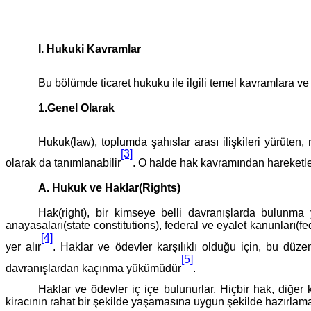
I. Hukuki Kavramlar
Bu bölümde ticaret hukuku ile ilgili temel kavramlara v
1.Genel Olarak
Hukuk(law), toplumda şahıslar arası ilişkileri yürüte
[3]
olarak da tanımlanabilir
. O halde hak kavramından hareketle 
A. Hukuk ve Haklar(Rights)
Hak(right), bir kimseye belli davranışlarda bulunma
anayasaları(state constitutions), federal ve eyalet kanunları(f
[4]
yer alır
. Haklar ve ödevler karşılıklı olduğu için, bu düz
[5]
davranışlardan kaçınma yükümüdür
.
Haklar ve ödevler iç içe bulunurlar. Hiçbir hak, diğe
kiracının rahat bir şekilde yaşamasına uygun şekilde hazırlamal