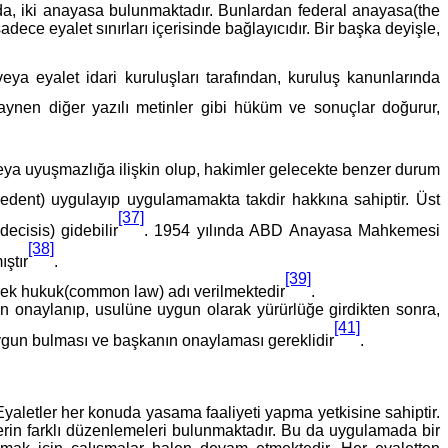
, iki anayasa bulunmaktadır. Bunlardan federal anayasa(the
dece eyalet sınırları içerisinde bağlayıcıdır. Bir başka deyişle,
veya eyalet idari kuruluşları tarafından, kuruluş kanunlarında
aynen diğer yazılı metinler gibi hüküm ve sonuçlar doğurur,
veya uyuşmazlığa ilişkin olup, hakimler gelecekte benzer durum
ecedent) uygulayıp uygulamamakta takdir hakkına sahiptir. Üst
[37]
cisis) gidebilir
. 1954 yılında ABD Anayasa Mahkemesi
[38]
ıştır
.
[39]
erek hukuk(common law) adı verilmektedir
.
dan onaylanıp, usulüne uygun olarak yürürlüğe girdikten sonra,
[41]
uygun bulması ve başkanın onaylaması gereklidir
.
yaletler her konuda yasama faaliyeti yapma yetkisine sahiptir.
erin farklı düzenlemeleri bulunmaktadır. Bu da uygulamada bir