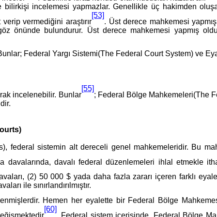
 ve bilirkişi incelemesi yapmazlar. Genellikle üç hakimden ol
[53]
verip vermediğini araştırır
. Üst derece mahkemesi yapmış
ğını göz önünde bulundurur. Üst derece mahkemesi yapmış ol
 Bunlar; Federal Yargı Sistemi(The Federal Court System) ve Eya
[55]
rak incelenebilir. Bunlar
; Federal Bölge Mahkemeleri(The Fe
ir.
ourts)
s), federal sistemin alt dereceli genel mahkemeleridir. Bu m
davalarında, davalı federal düzenlemeleri ihlal etmekle ith
avaları, (2) 50 000 $ yada daha fazla zararı içeren farklı eya
rı ile sınırlandırılmıştır.
tlenmişlerdir. Hemen her eyalette bir Federal Bölge Mahkeme
[60]
eğişmektedir
. Federal sistem içerisinde, Federal Bölge Mahk