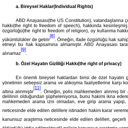
a. Bireysel Haklar(Individual Rights)
ABD Anayasası(the US Constitution), vatandaşlarına çok
hakkı(the right to freedom of speech), hakkında kesinleşmi
özgürlüğü(the right to freedom of religion), oy kullanma hakkı(
[8]
yükümlülükler de getirir
. Örneğin, ifade özgürlüğü hak sahip
etmeyi bu hak kapsamına almamıştır. ABD Anayasası taraf
[9]
alınamaz
.
b. Özel Hayatın Gizliliği Hakkı(the right of privacy)
En önemli bireysel haklardan birisi de özel hayatın giz
yönetimin sebepsiz arama ve alıkoyma faaliyetlerine karşı 
[11]
altına alınmıştır
. Örneğin, polis mahkemeden alınmış bir a
delilinin olduğundan şüpheleniyorsa, bunu hakimi ikna ederek
mahkemeden arama izni olmadan, eve girip arama yapıp, su
neticesinde elde edilen delillere istinaden hakim karar verem
kanunsuz araştırma neticesinde elde edilen delilleri, geçerl
öldürdüğü iddia edilmekteydi) polisin kanunsuz araştırma yap