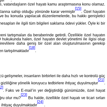
göre, vatandaşların özel hayatı kamu araştırmasına konu olamaz.
[15]
larına sahip olduğu yönünde karar vermiştir
. Özel hayatın
ve bu konuda yapılacak düzenlemelerde, bu hakkı genişletici
apları ile ilgili tüm bilgileri saklama ödevi yükler. Öyle ki bir
k yeni tartışmaları da beraberinde getirdi. Özellikle özel hayatın
hukukunda halen, özel hayatın devlet yönetimi ile ilgisi olup
görevlilere daha geniş bir özel alan oluşturulmasının gerekip
[18]
n tartışılmaktadır
.
 gelişmeler, insanların birbirleri ile daha hızlı ve kontrolü güç
[21]
 gizliliğine yönelik koruyucu tedbirlere ihtiyaç duyulmuştur
.
22]
. Faks ve E-mail’in yer değiştirdiği günümüzde, özel hayat
[23]
oğru olur mu?
Bu halde, özellikle özel hayatı ve ticari sırları
[24]
 ihtiyaç duyulmaktadır
.