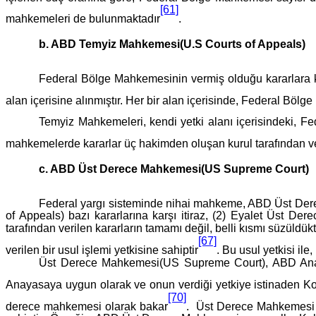
[61]
mahkemeleri de bulunmaktadır
.
b. ABD Temyiz Mahkemesi(U.S Courts of Appeals)
Federal Bölge Mahkemesinin vermiş olduğu kararlara k
alan içerisine alınmıştır. Her bir alan içerisinde, Federal Bö
Temyiz Mahkemeleri, kendi yetki alanı içerisindeki, Fe
mahkemelerde kararlar üç hakimden oluşan kurul tarafından ver
c. ABD Üst Derece Mahkemesi(US Supreme Court)
Federal yargı sisteminde nihai mahkeme, ABD Üst De
of Appeals) bazı kararlarına karşı itiraz, (2) Eyalet Üst De
tarafından verilen kararların tamamı değil, belli kısmı süzül
[67]
verilen bir usul işlemi yetkisine sahiptir
. Bu usul yetkisi il
Üst Derece Mahkemesi(US Supreme Court), ABD Anaya
Anayasaya uygun olarak ve onun verdiği yetkiye istinaden Ko
[70]
derece mahkemesi olarak bakar
. Üst Derece Mahkemesi ol