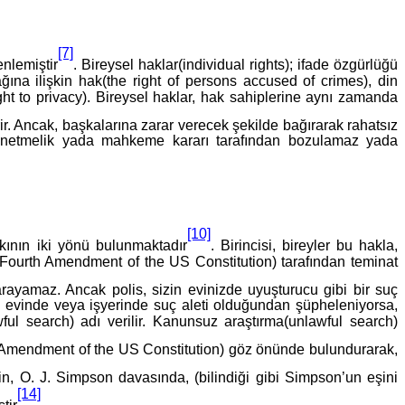
[7]
nlemiştir
. Bireysel haklar(individual rights); ifade özgürlüğü
na ilişkin hak(the right of persons accused of crimes), din
right to privacy). Bireysel haklar, hak sahiplerine aynı zamanda
rir. Ancak, başkalarına zarar verecek şekilde bağırarak rahatsız
yönetmelik yada mahkeme kararı tarafından bozulamaz yada
[10]
akkının iki yönü bulunmaktadır
. Birincisi, bireyler bu hakla,
Fourth Amendment of the US Constitution) tarafından teminat
rayamaz. Ancak polis, sizin evinizde uyuşturucu gibi bir suç
in evinde veya işyerinde suç aleti olduğundan şüpheleniyorsa,
 search) adı verilir. Kanunsuz araştırma(unlawful search)
Amendment of the US Constitution) göz önünde bulundurarak,
in, O. J. Simpson davasında, (bilindiği gibi Simpson’un eşini
[14]
tir
.