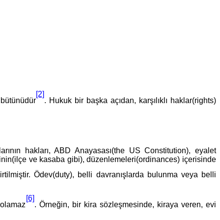
[2]
 bütünüdür
. Hukuk bir başka açıdan, karşılıklı haklar(rights)
larının hakları, ABD Anayasası(the US Constitution), eyalet
rinin(ilçe ve kasaba gibi), düzenlemeleri(ordinances) içerisinde
ilmiştir. Ödev(duty), belli davranışlarda bulunma veya belli
[6]
u olamaz
. Örneğin, bir kira sözleşmesinde, kiraya veren, evi