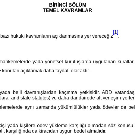
BİRİNCİ BÖLÜM
TEMEL KAVRAMLAR
[1]
e bazı hukuki kavramların açıklanmasına yer vereceğiz
.
n, mahkemelerde yada yönetsel kuruluşlarda uygulanan kurallar
konuları açıklamak daha faydalı olacaktır.
 yada belli davranışlardan kaçınma yetkisidir. ABD vatandaş
edaral and state statutes) ve daha dar dairede alt yerleşim yerle
enlemelerde aynı zamanda yükümlülükler yada ödevler de belirt
r kişi yada kişilere ödev yükleme karşılığı olmadan söz konus
ı, karşılığında da kiracıdan uygun bedel almalıdır.