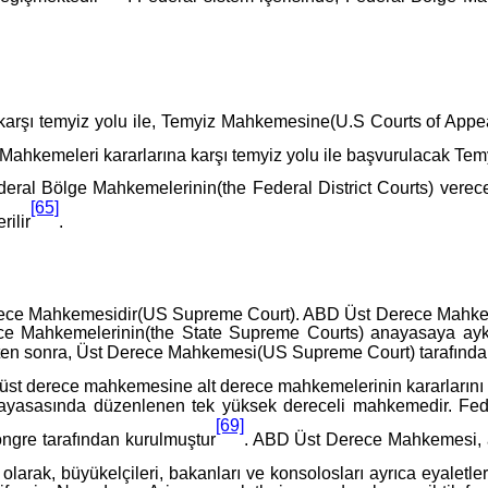
arşı temyiz yolu ile, Temyiz Mahkemesine(U.S Courts of Appeal
lge Mahkemeleri kararlarına karşı temyiz yolu ile başvurulacak 
deral Bölge Mahkemelerinin(the Federal District Courts) verecek
[65]
ilir
.
rece Mahkemesidir(US Supreme Court). ABD Üst Derece Mahkeme
rece Mahkemelerinin(the State Supreme Courts) anayasaya aykır
dükten sonra, Üst Derece Mahkemesi(US Supreme Court) tarafından 
e, üst derece mahkemesine alt derece mahkemelerinin kararlarını
sasında düzenlenen tek yüksek dereceli mahkemedir. Federal
[69]
ngre tarafından kurulmuştur
. ABD Üst Derece Mahkemesi, an
arak, büyükelçileri, bakanları ve konsolosları ayrıca eyaletler 