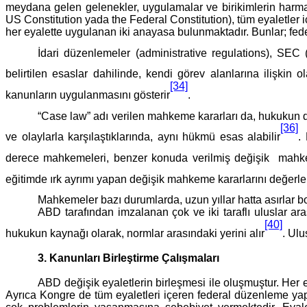
meydana gelen gelenekler, uygulamalar ve birikimlerin har
US Constitution yada the Federal Constitution), tüm eyaletler iç
her eyalette uygulanan iki anayasa bulunmaktadır. Bunlar; fede
İdari düzenlemeler (administrative regulations), SE
belirtilen esaslar dahilinde, kendi görev alanlarına ilişkin ola
[34]
kanunların uygulanmasını gösterir
.
“Case law” adı verilen mahkeme kararları da, hukukun 
[36]
ve olaylarla karşılaştıklarında, aynı hükmü esas alabilir
.
derece mahkemeleri, benzer konuda verilmiş değişik mahkeme 
eğitimde ırk ayrımı yapan değişik mahkeme kararlarını değerlendir
Mahkemeler bazı durumlarda, uzun yıllar hatta asırlar
ABD tarafından imzalanan çok ve iki taraflı uluslar ar
[40]
hukukun kaynağı olarak, normlar arasındaki yerini alır
. Ulu
3. Kanunları Birleştirme Çalışmaları
ABD değişik eyaletlerin birleşmesi ile oluşmuştur. Her 
Ayrıca Kongre de tüm eyaletleri içeren federal düzenleme yap