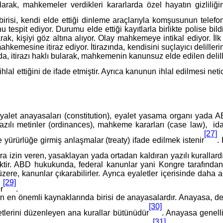
 olarak, mahkemeler verdikleri kararlarda özel hayatın gizli
isi, kendi elde ettiği dinleme araçlarıyla komşusunun telefon
espit ediyor. Durumu elde ettiği kayıtlarla birlikte polise bil
rak, kişiyi göz altına alıyor. Olay mahkemeye intikal ediyor. İl
emesine itiraz ediyor. İtirazında, kendisini suçlayıcı delilleri
nda, itirazı haklı bularak, mahkemenin kanunsuz elde edilen del
ihlal ettiğini de ifade etmiştir. Ayrıca kanunun ihlal edilmesi n
eyalet anayasaları (constitution), eyalet yasama organı yada A
n yazılı metinler (ordinances), mahkeme kararları (case law), i
[27]
rürlüğe girmiş anlaşmalar (treaty) ifade edilmek istenir
.
ra izin veren, yasaklayan yada ortadan kaldıran yazılı kurallard
ktir. ABD hukukunda, federal kanunlar yani Kongre tarafından 
ere, kanunlar çıkarabilirler. Ayrıca eyaletler içerisinde daha alt
[29]
r
.
 önemli kaynaklarında birisi de anayasalardır. Anayasa, devletin 
[30]
yetlerini düzenleyen ana kurallar bütünüdür
. Anayasa genell
[31]