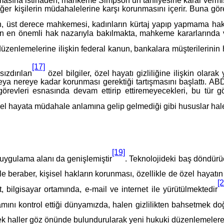
 diğer kişilerin müdahalelerine karşı korunmasını içerir. Buna 
in, üst derece mahkemesi, kadınların kürtaj yapıp yapmama hak
den en önemli hak nazarıyla bakılmakta, mahkeme kararlarında 
üzenlemelerine ilişkin federal kanun, bankalara müşterilerinin hes
[17]
sızdırılan
özel bilgiler, özel hayatı gizliliğine ilişkin olara
a nereye kadar korunması gerektiği tartışmasını başlattı. ABD 
bu görevleri esnasında devam ettirip ettiremeyecekleri, bu tür 
zel hayata müdahale anlamına gelip gelmediği gibi hususlar hale
[19]
 uygulama alanı da genişlemiştir
. Teknolojideki baş döndürücü
le beraber, kişisel hakların korunması, özellikle de özel hayatın
[
et, bilgisayar ortamında, e-mail ve internet ile yürütülmektedir
mamını kontrol ettiği dünyamızda, halen gizlilikten bahsetmek d
ecek haller göz önünde bulundurularak yeni hukuki düzenlemelere