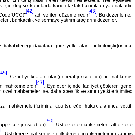
lamak için çalışmalar halen devam etmektedir. Her eyaletten
için değişik konularda kanun taslak hazırlıkları yapmaktadır.
[42]
[43]
l Code(UCC)”
adı verilen düzenlemedir
. Bu düzenleme,
leleri, bankacılık ve sermaye yatırım araçlarını düzenler.
akabileceği davalara göre yetki alanı belirtilmiştir(orijinal
[45]
. Genel yetki alanı olan(general jurisdiction) bir mahkeme,
[47]
lan mahkemelerdir
. Eyaletler içinde faaliyet gösteren genel
özel mahkemeler ise, daha spesifik ve sınırlı yetkileri(limited
za mahkemeleri(criminal courts), eğer hukuk alanında yetkili
[50]
ppellate jurisdiction)
. Üst derece mahkemeleri, alt derece
]
. Üst derece mahkemeleri, ilk derece mahkemelerinin yapmış