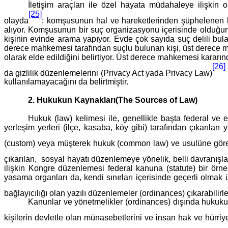
İletişim araçları ile özel hayata müdahaleye ilişkin
[25]
olayda
; komşusunun hal ve hareketlerinden şüphelenen bir
alıyor. Komşusunun bir suç organizasyonu içerisinde olduğunu t
kişinin evinde arama yapıyor. Evde çok sayıda suç delili bula
derece mahkemesi tarafından suçlu bulunan kişi, üst derece mahk
olarak elde edildiğini belirtiyor. Üst derece mahkemesi kararı
[26]
da gizlilik düzenlemelerini (Privacy Act yada Privacy Law)
kullanılamayacağını da belirtmiştir.
2. Hukukun Kaynakları(The Sources of Law)
Hukuk (law) kelimesi ile, genellikle başta federal ve 
yerleşim yerleri (ilçe, kasaba, köy gibi) tarafından çıkarıla
(custom) veya müşterek hukuk (common law) ve usulüne göre yü
çıkarılan, sosyal hayatı düzenlemeye yönelik, belli davranışla
ilişkin Kongre düzenlemesi federal kanuna (statute) bir örne
yasama organları da, kendi sınırları içerisinde geçerli olmak üz
bağlayıcılığı olan yazılı düzenlemeler (ordinances) çıkarabilirle
Kanunlar ve yönetmelikler (ordinances) dışında hukukun en
kişilerin devletle olan münasebetlerini ve insan hak ve hürri