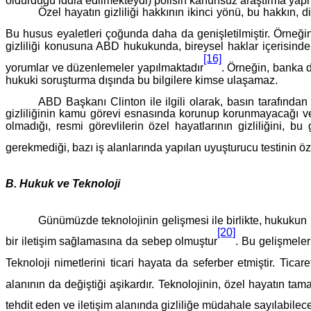
Özel hayatın gizliliği hakkının ikinci yönü, bu hakkın,
Bu husus eyaletleri çoğunda daha da genişletilmiştir. Örneğ
gizliliği konusuna ABD hukukunda, bireysel haklar içerisin
[16]
yorumlar ve düzenlemeler yapılmaktadır
. Örneğin, banka d
hukuki soruşturma dışında bu bilgilere kimse ulaşamaz.
ABD Başkanı Clinton ile ilgili olarak, basın tarafından 
gizliliğinin kamu görevi esnasında korunup korunmayacağı vey
olmadığı, resmi görevlilerin özel hayatlarının gizliliğini, 
gerekmediği, bazı iş alanlarında yapılan uyuşturucu testinin ö
B. Hukuk ve Teknoloji
Günümüzde teknolojinin gelişmesi ile birlikte, hukukun
[20]
bir iletişim sağlamasına da sebep olmuştur
. Bu gelişmeler
Teknoloji nimetlerini ticari hayata da seferber etmiştir. Ticar
alanının da değiştiği aşikardır. Teknolojinin, özel hayatın ta
tehdit eden ve iletişim alanında gizliliğe müdahale sayılabil