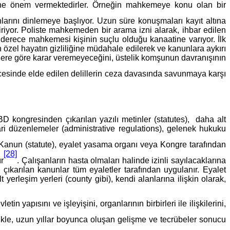
liğine önem vermektedirler. Örneğin mahkemeye konu olan bir
larını dinlemeye başlıyor. Uzun süre konuşmaları kayıt altına
diriyor. Poliste mahkemeden bir arama izni alarak, ihbar edilen
k derece mahkemesi kişinin suçlu olduğu kanaatine varıyor. İlk
n özel hayatın gizliliğine müdahale edilerek ve kanunlara aykırı
illere göre karar veremeyeceğini, üstelik komşunun davranışının
eticesinde elde edilen delillerin ceza davasında savunmaya karşı
BD kongresinden çıkarılan yazılı metinler (statutes), daha alt
dari düzenlemeler (administrative regulations), gelenek hukuku
 Kanun (statute), eyalet yasama organı veya Kongre tarafından
[28]
ır
. Çalışanların hasta olmaları halinde izinli sayılacaklarına
çıkarılan kanunlar tüm eyaletler tarafından uygulanır. Eyalet
 yerleşim yerleri (county gibi), kendi alanlarına ilişkin olarak,
yapısını ve işleyişini, organlarının birbirleri ile ilişkilerini,
ikle, uzun yıllar boyunca oluşan gelişme ve tecrübeler sonucu