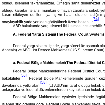
olduğu işlemleri tekrarlamazlar. Örneğin şahit dinlemezler
olduğu kararları telafisi mümkün olmayan zararlara sebebiyet 
kararı etkileyen delillerin yanlış ve hatalı olup olmadı
[54]
onaylayabilir yada yeniden görüşülmek üzere bozabilir
.
ABD hukukunda yargı sistemi iki kısımda incelenebilir.
A. Federal Yargı Sistemi(The Federal Court System)
Federal yargı sistemi içinde, yargı süreci üç aşamalı ola
Appeals) ve ABD Üst Derece Mahkemesi(US Supreme Court) d
a. Federal Bölge Mahkemeleri(The Federal District C
Federal Bölge Mahkemeleri(the Federal District Court
[56]
bakabilirler
. Federal Bölge Mahkemelerinde görülen ceza 
[58]
davalarında yetki alanı
; (1) ABD’nin taraf olduğu hukuk d
anlaşmalar ve federal düzenlemelerden kaynaklanan hukuk davala
Federal Bölge Mahkemeleri eyaletler içerisinde örgü
işlenen suç oranına göre, Federal Bölge Mahkemesi sayısı d