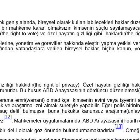
 geniş alanda, bireysel olarak kullanılabilecekleri haklar düze
ş bir mahkeme kararı olmaksızın kimsenin suçlu sayılamayacağı
the right to vote) ve özel hayatın gizliliği gibi haklardır(the 
lerine, yönetim ve görevliler hakkında eleştiri yapma yetkisi ve
ından vatandaşlara verilen bireysel haklar, hiçbir kanun, 
liliği hakkıdır(the right of privacy). Özel hayatın gizliliği h
korunurlar. Bu husus ABD Anayasasının dördüncü düzenlemesi(
rama emri(warrant) olmadıkça, kimsenin evini veya işyerini a
 ve araştırma izni almak suretiyle yapabilir. Eğer polis birin
ç delili bulmuşsa, buna hukukta kanunsuz araştırma(unlawful
[12]
ez
. Mahkemeler uygulamalarında, ABD Anayasasını(Fourth 
[13]
i bir delil olarak göz önünde bulundurmamaktadırlar
. Örneğ
masına istinaden, mahkeme Simpson’un tahliyesine karar vermiş