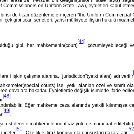
ler arasında mevzuat birlikteliğini(uniform state laws) sağ
f Commissioners on Uniform State Law), eyaletleri kabul etmesi 
irisi de ticari düzenlemeleri içeren “the Uniform Commercia
mı, çek gibi ticari senetleri, şahsi mülkiyete ilişkin hukuki muame
[44]
lduğu gibi, her mahkemenin(court)
çözümleyebileceği ve b
işkin çalışma alanına, “jurisdiction”(yetki alanı) adı verilir
ahkemeler(special courts) ise, yetki alanları özel ve sınırlı o
 davalara bakarlar. Eyaletlerde değişik isimlerle ifade edilen 
[48]
ir
.
ırılabilir. Eğer mahkeme ceza alanında yetkili kılınmışsa ce
[49]
ar
.
, üst derece mahkemelerine itiraz yolu ile müracaat edilebilir(a
[51]
[52
inceler
. Özellikle itiraz konusu olan hususları nazara alır