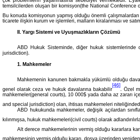
çok problemlerin yaşanmasına sebebiyet vermektedir. Eyalet
temsilcilerden oluşan bir komisyon(the National Conference o
Bu konuda komisyonun yapmış olduğu önemli çalışmalardan b
ticarete ilişkin kurum ve işlemleri, malların kiralanması ve satı
II. Yargı Sistemi ve Uyuşmazlıkların Çözümü
ABD Hukuk Sisteminde, diğer hukuk sistemlerinde o
jurisdiction).
1. Mahkemeler
Mahkemenin kanunen bakmakla yükümlü olduğu davalara il
[46]
genel olarak ceza ve hukuk davalarına bakabilir
. Özel m
mahkemeler(general courts), 10 000$ yada daha az zararı içeren
and special jurisdiction) olan, ihtisas mahkemeleri niteliğinded
ABD hukukunda mahkemeler, değişik açılardan sınıfland
kılınmışsa, hukuk mahkemeleri(civil courts) olarak adlandırılırl
Alt derece mahkemelerinin vermiş olduğu kararlara karşı
mahkemesinin vermiş olduğu kararı, dosya üzerinden yeniden 