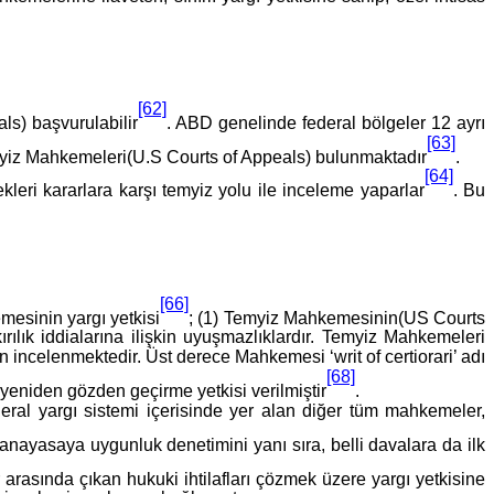
[62]
s) başvurulabilir
. ABD genelinde federal bölgeler 12 ayrı
[63]
Temyiz Mahkemeleri(U.S Courts of Appeals) bulunmaktadır
.
[64]
leri kararlara karşı temyiz yolu ile inceleme yaparlar
. Bu
[66]
sinin yargı yetkisi
; (1) Temyiz Mahkemesinin(US Courts
ılık iddialarına ilişkin uyuşmazlıklardır. Temyiz Mahkemeleri
incelenmektedir. Üst derece Mahkemesi ‘writ of certiorari’ adı
[68]
 yeniden gözden geçirme yetkisi verilmiştir
.
 yargı sistemi içerisinde yer alan diğer tüm mahkemeler,
ayasaya uygunluk denetimini yanı sıra, belli davalara da ilk
arasında çıkan hukuki ihtilafları çözmek üzere yargı yetkisine