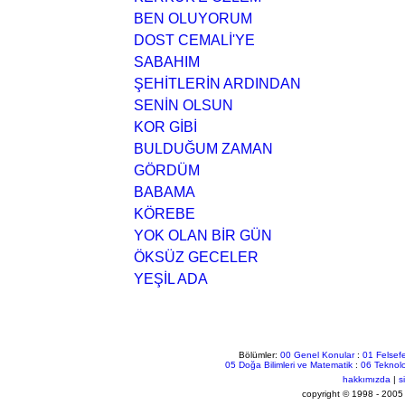
BEN OLUYORUM
DOST CEMALİ'YE
SABAHIM
ŞEHİTLERİN ARDINDAN
SENİN OLSUN
KOR GİBİ
BULDUĞUM ZAMAN
GÖRDÜM
BABAMA
KÖREBE
YOK OLAN BİR GÜN
ÖKSÜZ GECELER
YEŞİL ADA
Bölümler:
00 Genel Konular
:
01 Felsefe
05 Doğa Bilimleri ve Matematik
:
06 Teknolo
hakkımızda
|
s
copyright © 1998 - 2