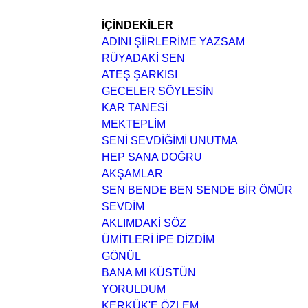
İÇİNDEKİLER
ADINI ŞİİRLERİME YAZSAM
RÜYADAKİ SEN
ATEŞ ŞARKISI
GECELER SÖYLESİN
KAR TANESİ
MEKTEPLİM
SENİ SEVDİĞİMİ UNUTMA
HEP SANA DOĞRU
AKŞAMLAR
SEN BENDE BEN SENDE BİR ÖMÜR
SEVDİM
AKLIMDAKİ SÖZ
ÜMİTLERİ İPE DİZDİM
GÖNÜL
BANA MI KÜSTÜN
YORULDUM
KERKÜK'E ÖZLEM