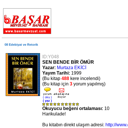
.
08 Edebiyat ve Retorik
ID:Y048
SEN BENDE BİR ÖMÜR
Yazar:
Murtaza EKİCİ
Yayım Tarihi:
1999
(Bu kitap
488
kere incelendi)
(Bu kitap için
3
yorum yapılmış)
( oku )
( yaz )
Okuyucu beğeni ortalaması:
10
Harikulade!
Bu kitabın direkt ulaşım adresi:
http://www