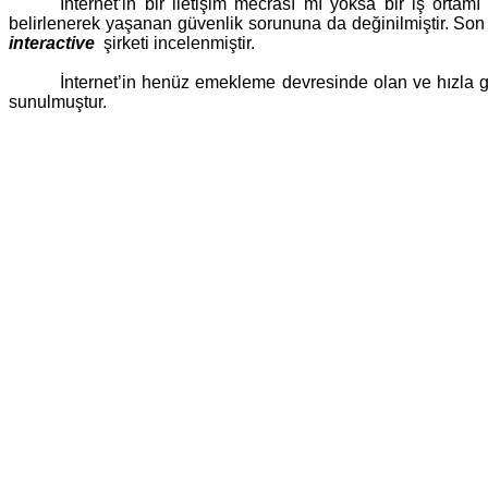
İnternet’in bir iletişim mecrası mı yoksa bir iş orta
belirlenerek yaşanan güvenlik sorununa da değinilmiştir. Son 
interactive
şirketi incelenmiştir.
İnternet’in henüz emekleme devresinde olan ve hızla gel
sunulmuştur.