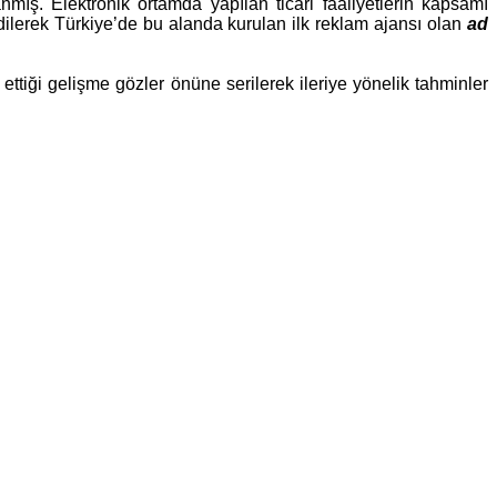
mış. Elektronik ortamda yapılan ticari faaliyetlerin kapsamı
dilerek Türkiye’de bu alanda kurulan ilk reklam ajansı olan
ad
ttiği gelişme gözler önüne serilerek ileriye yönelik tahminler