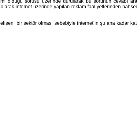
mı mı olduğu sorusu üzerinde durularak bu sorunun cevabı aran
olarak internet üzerinde yapılan reklam faaliyetlerinden bahse
işen bir sektör olması sebebiyle internet’in şu ana kadar kat e