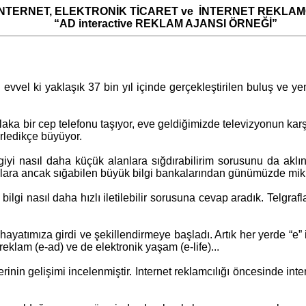
İNTERNET, ELEKTRONİK TİCARET ve İNTERNET REKLAMC
“AD interactive REKLAM AJANSI ÖRNEĞİ”
 evvel ki yaklaşık 37 bin yıl içinde gerçekleştirilen buluş ve 
a bir cep telefonu taşıyor, eve geldiğimizde televizyonun karşı
lerledikçe büyüyor.
i nasıl daha küçük alanlara sığdırabilirim sorusunu da aklının
lara ancak sığabilen büyük bilgi bankalarından günümüzde mikro
lgi nasıl daha hızlı iletilebilir sorusuna cevap aradık. Telgraf
yatımıza girdi ve şekillendirmeye başladı. Artık her yerde “e” i
 reklam (e-ad) ve de elektronik yaşam (e-life)...
inin gelişimi incelenmiştir. Internet reklamcılığı öncesinde inter