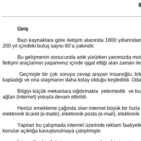
Giriş
Bazı kaynaklara göre iletişim alanında 1800 yıllarından
200 yıl içindeki buluş sayısı 60’a yakındır.
Bu gelişmenin sonucunda artık yürürken yanımızda mutlak
İletişim araçlarının yaşamımız içinde işgal ettiği alan zaman i
Geçmişte bir çok soruya cevap arayan insanoğlu, bilgiy
kapladığı ve ona ulaşmanın daha kolay olduğu keşfedildi. Oda
Bilgiyi küçük mekanlara sığdırmakla yetinmedik ve bu bi
ağları (internet) yoluyla devam ettirildi.
Henüz emekleme çağında olan internet büyük bir hızla ha
elektronik ticaret (e-trade), elektronik posta (e-mail), elektronik
Yapılan bu çalışmada internet üzerinde reklam faaliyetler
konular açıklığa kavuşturulmaya çalışılmıştır.