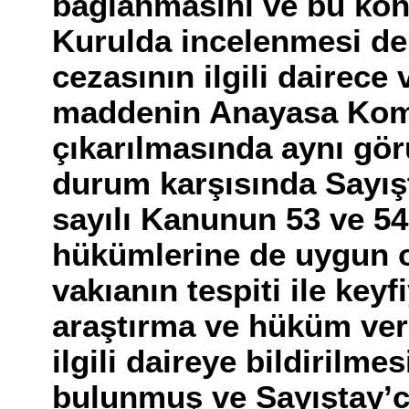
bağlanmasını ve bu konu
Kurulda incelenmesi der
cezasının ilgili dairece 
maddenin Anayasa Kom
çıkarılmasında aynı gör
durum karşısında Sayışt
sayılı Kanunun 53 ve 5
hükümlerine de uygun o
vakıanın tespiti ile keyf
araştırma ve hüküm ver
ilgili daireye bildirilm
bulunmuş ve Sayıştay’c