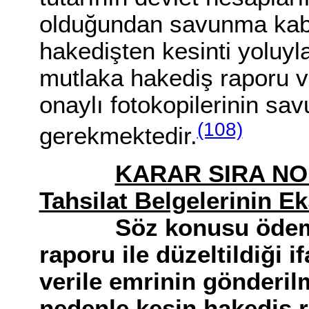
olduğundan savunma kabu
hakedişten kesinti yoluyla
mutlaka hakediş raporu ve
onaylı fotokopilerinin s
(108)
gerekmektedir.
KARAR SIRA NO 
Tahsilat Belgelerinin E
Söz konusu ödem
raporu ile düzeltildiği 
verile emrinin gönderilm
nedenle kesin hakediş