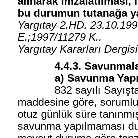
alınarak imzalatılması,
bu durumun tutanağa ya
Yargıtay 2.HD. 23.10.199
E.;1997/11279 K..
Yargıtay Kararları Dergisi
4.4.3. Savunmala
a) Savunma Yapılm
832 sayılı Sayıştay 
maddesine göre, sorumlu
otuz günlük süre tanınmış
savunma yapılmaması du