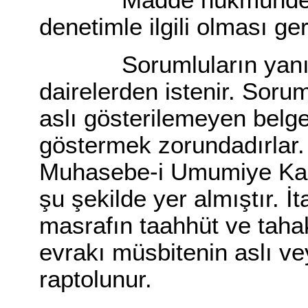
Madde hükmünde konu 
denetimle ilgili olması gere
Sorumluların yanında 
dairelerden istenir. Sorum
aslı gösterilemeyen belgel
göstermek zorundadırlar.
Muhasebe-i Umumiye Ka
şu şekilde yer almıştır. İ
masrafın taahhüt ve taha
evrakı müsbitenin aslı v
raptolunur.