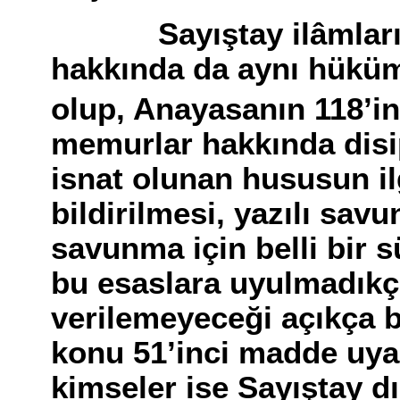
Sayıştay ilâmlarının
hakkında da aynı hüküm
olup, Anayasanın 118’i
memurlar hakkında disi
isnat olunan hususun ilg
bildirilmesi, yazılı sav
savunma için belli bir 
bu esaslara uyulmadıkça
verilemeyeceği açıkça b
konu 51’inci madde uyar
kimseler ise Sayıştay dı