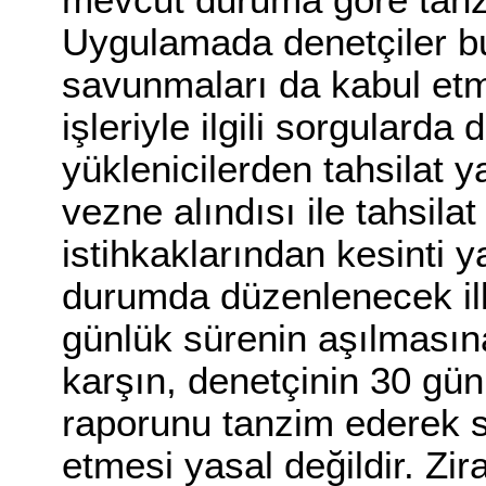
mevcut duruma göre tanzim
Uygulamada denetçiler b
savunmaları da kabul etme
işleriyle ilgili sorgulard
yüklenicilerden tahsilat y
vezne alındısı ile tahsilat
istihkaklarından kesinti y
durumda düzenlenecek ilk
günlük sürenin aşılmasın
karşın, denetçinin 30 gü
raporunu tanzim ederek 
etmesi yasal değildir. Zir