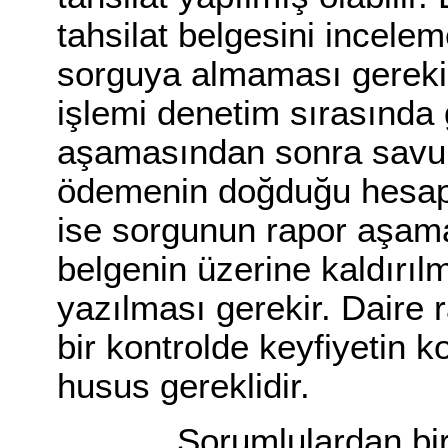
tahsilat belgesini incel
sorguya almaması gerekir.
işlemi denetim sırasında
aşamasından sonra savunm
ödemenin doğduğu hesap d
ise sorgunun rapor aşamas
belgenin üzerine kaldırıl
yazılması gerekir. Daire 
bir kontrolde keyfiyetin k
husus gereklidir.
Sorumlulardan birisi T