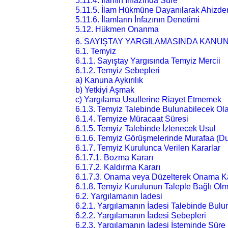
5.11.4. İlamın İnfazında Süre
5.11.5. İlam Hükmüne Dayanılarak Ahizden
5.11.6. İlamların İnfazının Denetimi
5.12. Hükmen Onanma
6. SAYIŞTAY YARGILAMASINDA KANUN
6.1. Temyiz
6.1.1. Sayıştay Yargısında Temyiz Mercii
6.1.2. Temyiz Sebepleri
a) Kanuna Aykırılık
b) Yetkiyi Aşmak
c) Yargılama Usullerine Riayet Etmemek
6.1.3. Temyiz Talebinde Bulunabilecek Ola
6.1.4. Temyize Müracaat Süresi
6.1.5. Temyiz Talebinde İzlenecek Usul
6.1.6. Temyiz Görüşmelerinde Murafaa (D
6.1.7. Temyiz Kurulunca Verilen Kararlar
6.1.7.1. Bozma Kararı
6.1.7.2. Kaldırma Kararı
6.1.7.3. Onama veya Düzelterek Onama Ka
6.1.8. Temyiz Kurulunun Taleple Bağlı Ol
6.2. Yargılamanın İadesi
6.2.1. Yargılamanın İadesi Talebinde Bulu
6.2.2. Yargılamanın İadesi Sebepleri
6.2.3. Yargılamanın İadesi İsteminde Süre