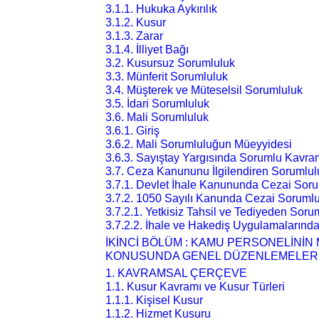
3.1.1. Hukuka Aykırılık
3.1.2. Kusur
3.1.3. Zarar
3.1.4. İlliyet Bağı
3.2. Kusursuz Sorumluluk
3.3. Münferit Sorumluluk
3.4. Müşterek ve Müteselsil Sorumluluk
3.5. İdari Sorumluluk
3.6. Mali Sorumluluk
3.6.1. Giriş
3.6.2. Mali Sorumluluğun Müeyyidesi
3.6.3. Sayıştay Yargısında Sorumlu Kavra
3.7. Ceza Kanununu İlgilendiren Sorumlul
3.7.1. Devlet İhale Kanununda Cezai Sor
3.7.2. 1050 Sayılı Kanunda Cezai Soruml
3.7.2.1. Yetkisiz Tahsil ve Tediyeden Soru
3.7.2.2. İhale ve Hakediş Uygulamalarınd
İKİNCİ BÖLÜM : KAMU PERSONELİNİ
KONUSUNDA GENEL DÜZENLEMELER
1. KAVRAMSAL ÇERÇEVE
1.1. Kusur Kavramı ve Kusur Türleri
1.1.1. Kişisel Kusur
1.1.2. Hizmet Kusuru