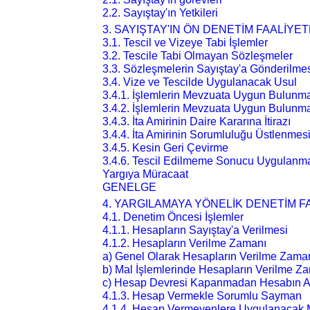
2.2. Sayıştay'ın Yetkileri
3. SAYIŞTAY'IN ÖN DENETİM FAALİYET
3.1. Tescil ve Vizeye Tabi İşlemler
3.2. Tescile Tabi Olmayan Sözleşmeler
3.3. Sözleşmelerin Sayıştay'a Gönderilme
3.4. Vize ve Tescilde Uygulanacak Usul
3.4.1. İşlemlerin Mevzuata Uygun Bulunm
3.4.2. İşlemlerin Mevzuata Uygun Bulunm
3.4.3. İta Amirinin Daire Kararına İtirazı
3.4.4. İta Amirinin Sorumluluğu Üstlenmes
3.4.5. Kesin Geri Çevirme
3.4.6. Tescil Edilmeme Sonucu Uygulanma
Yargıya Müracaat
GENELGE
4. YARGILAMAYA YÖNELİK DENETİM F
4.1. Denetim Öncesi İşlemler
4.1.1. Hesapların Sayıştay'a Verilmesi
4.1.2. Hesapların Verilme Zamanı
a) Genel Olarak Hesapların Verilme Zama
b) Mal İşlemlerinde Hesapların Verilme Z
c) Hesap Devresi Kapanmadan Hesabın A
4.1.3. Hesap Vermekle Sorumlu Sayman
4.1.4. Hesap Vermeyenlere Uygulanacak 