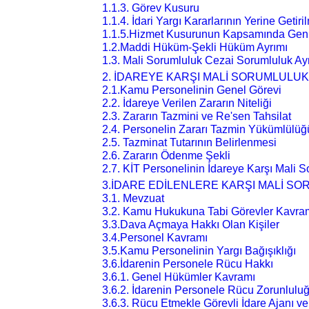
1.1.3. Görev Kusuru
1.1.4. İdari Yargı Kararlarının Yerine Geti
1.1.5.Hizmet Kusurunun Kapsamında Gen
1.2.Maddi Hüküm-Şekli Hüküm Ayrımı
1.3. Mali Sorumluluk Cezai Sorumluluk Ay
2. İDAREYE KARŞI MALİ SORUMLULUK
2.1.Kamu Personelinin Genel Görevi
2.2. İdareye Verilen Zararın Niteliği
2.3. Zararın Tazmini ve Re'sen Tahsilat
2.4. Personelin Zararı Tazmin Yükümlülüğ
2.5. Tazminat Tutarının Belirlenmesi
2.6. Zararın Ödenme Şekli
2.7. KİT Personelinin İdareye Karşı Mali 
3.İDARE EDİLENLERE KARŞI MALİ S
3.1. Mevzuat
3.2. Kamu Hukukuna Tabi Görevler Kavra
3.3.Dava Açmaya Hakkı Olan Kişiler
3.4.Personel Kavramı
3.5.Kamu Personelinin Yargı Bağışıklığı
3.6.İdarenin Personele Rücu Hakkı
3.6.1. Genel Hükümler Kavramı
3.6.2. İdarenin Personele Rücu Zorunlulu
3.6.3. Rücu Etmekle Görevli İdare Ajanı 