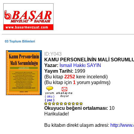
03 Toplum Bilimleri
ID:Y043
KAMU PERSONELİNİN MALİ SORUML
Yazar:
İsmail Hakkı SAYIN
Yayım Tarihi:
1999
(Bu kitap
2252
kere incelendi)
(Bu kitap için
1
yorum yapılmış)
( oku )
( yaz )
Okuyucu beğeni ortalaması:
10
Harikulade!
Bu kitabın direkt ulaşım adresi:
http://www