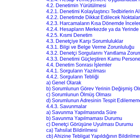
4.2. Denetimin Yürütülmesi
4.2.1. Denetimi Kolaylaştırıcı Tedbirlerin A
4.2.2. Denetimde Dikkat Edilecek Noktalar
4.2.3. Harcamaların Kısa Dönemde İncel
4.2.4. Hesapların Merkezde ya da Yerinde
4.2.5. Kısmi Denetim
4.3. Denetçiye Karşı Sorumluluklar
4.3.1. Bilgi ve Belge Verme Zorunluluğu
4.3.2. Denetçi Sorgularını Yanıtlama Zoru
4.3.3. Denetimi Güçleştiren Kamu Persone
4.4. Denetim Sonrası İşlemler
4.4.1. Sorguların Yazılması
4.4.2. Sorguların Tebliği
a) Genel Olarak
b) Sorumlunun Görev Yerinin Değişmiş Ol
c) Sorumlunun Ölmüş Olması
d) Sorumlunun Adresinin Tespit Edilemem
4.4.3. Savunmalar
a) Savunma Yapılmasında Süre
b) Savunma Yapılmaması Durumu
c) Denetçi Görüşüne Uyulması Durumu
ca) Tahsilat Bildirilmesi
cb) Ahizine Tebligat Yapıldığının Bildirilme