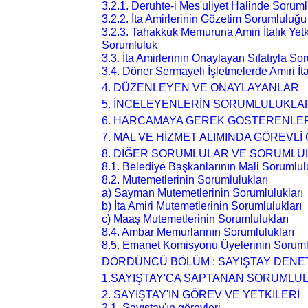
3.2.1. Deruhte-i Mes'uliyet Halinde Sorum
3.2.2. İta Amirlerinin Gözetim Sorumluluğu
3.2.3. Tahakkuk Memuruna Amiri İtalık Yetk
Sorumluluk
3.3. İta Amirlerinin Onaylayan Sıfatıyla So
3.4. Döner Sermayeli İşletmelerde Amiri İt
4. DÜZENLEYEN VE ONAYLAYANLAR
5. İNCELEYENLERİN SORUMLULUKLA
6. HARCAMAYA GEREK GÖSTERENLE
7. MAL VE HİZMET ALIMINDA GÖREVLİ
8. DİĞER SORUMLULAR VE SORUMLU
8.1. Belediye Başkanlarının Mali Sorumlul
8.2. Mutemetlerinin Sorumlulukları
a) Sayman Mutemetlerinin Sorumlulukları
b) İta Amiri Mutemetlerinin Sorumlulukları
c) Maaş Mutemetlerinin Sorumlulukları
8.4. Ambar Memurlarının Sorumlulukları
8.5. Emanet Komisyonu Üyelerinin Soruml
DÖRDÜNCÜ BÖLÜM : SAYIŞTAY DENE
1.SAYIŞTAY'CA SAPTANAN SORUMLUL
2. SAYIŞTAY'IN GÖREV VE YETKİLERİ
2.1. Sayıştay'ın görevleri