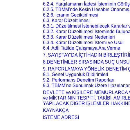
6.2.4. Yargılamanın İadesi İsteminin Görü
6.2.5. TBMM'nde Kesin Hesabın Onanmış
6.2.6. İcranın Geciktirilmesi
6.3. Karar Düzeltilmesi
6.3.1. Düzeltilmesi İstenebilecek Kararlar
6.3.2. Karar Düzeltilmesi İsteminde Buluna
6.3.3. Karar Düzeltilmesi Nedenleri
6.3.4. Karar Düzeltilmesi İstemi ve Usul
6.4. Adli Tatilde Çalışmaya Ara Verme
7. SAYIŞTAY'DA İÇTİHADIN BİRLEŞTİR
8.DENETİMLER SIRASINDA SUÇ UNS
9. RAPORLAMAYA YÖNELİK DENETİM 
9.1. Genel Uygunluk Bildirimleri
9.2. Performans Denetim Raporları
9.3. TBMM'ne Sunulmak Üzere Hazırlanan
DEVLETE ve KİŞİLERE MEMURLARCA 
ve MİKTARININ TESPİTİ, TAKİBİ, AMİ
YAPILACAK DİĞER İŞLEMLER HAKKIN
KAYNAKÇA
İSTEME ADRESİ