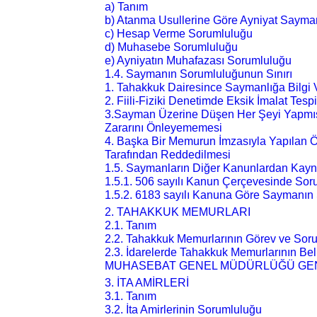
a) Tanım
b) Atanma Usullerine Göre Ayniyat Sayman
c) Hesap Verme Sorumluluğu
d) Muhasebe Sorumluluğu
e) Ayniyatın Muhafazası Sorumluluğu
1.4. Saymanın Sorumluluğunun Sınırı
1. Tahakkuk Dairesince Saymanlığa Bilgi
2. Fiili-Fiziki Denetimde Eksik İmalat Tesp
3.Sayman Üzerine Düşen Her Şeyi Yapmı
Zararını Önleyememesi
4. Başka Bir Memurun İmzasıyla Yapıla
Tarafından Reddedilmesi
1.5. Saymanların Diğer Kanunlardan Kayn
1.5.1. 506 sayılı Kanun Çerçevesinde Soru
1.5.2. 6183 sayılı Kanuna Göre Saymanın
2. TAHAKKUK MEMURLARI
2.1. Tanım
2.2. Tahakkuk Memurlarının Görev ve Soru
2.3. İdarelerde Tahakkuk Memurlarının Bel
MUHASEBAT GENEL MÜDÜRLÜĞÜ GEN
3. İTA AMİRLERİ
3.1. Tanım
3.2. İta Amirlerinin Sorumluluğu