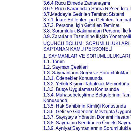
3.6.4.Rücu Etmede Zamanaşımı
3.6.5.Rücu Kararından Sonra Re'sen İcra 
3.7.Maddeyle Getirilen Teminat Sistemi
3.7.1. İdare Edilenler İçin Getirilen Teminat
3.7.2. Personel İçin Getirilen Teminat
3.8. Sorumluluk Bakımından Personel İle İd
3.9. Zararların Tazminine İlişkin Yönetmeli
ÜÇÜNCÜ BÖLÜM : SORUMLULUKLARI 
SAPTANAN KAMU PERSONELİ
1. SAYMANLAR VE SORUMLULUKLARI
1.1. Tanım
1.2. Sayman Çeşitleri
1.3. Saymanların Görev ve Sorumlulukları
1.3.1. Ödenekler Konusunda
1.3.2. Yetkili Kişinin Tahakkuk Memurluğ
1.3.3. Bütçe Uygulaması Konusunda
1.3.4. Muhasebeleştirme Belgelerinin Taml
Konusunda
1.3.5. Hak Sahibinin Kimliği Konusunda
1.3.6. Gelir ve Giderlerin Mevzuata Uyg
1.3.7. Sayıştay'a Yönetim Dönemi Hesabı
1.3.8. Saymanın Kendinden Önceki Saym
1.3.9. Ayniyat Saymanlarının Sorumlulukla