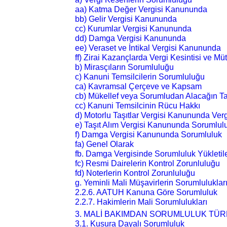
aa) Katma Değer Vergisi Kanununda
bb) Gelir Vergisi Kanununda
cc) Kurumlar Vergisi Kanununda
dd) Damga Vergisi Kanununda
ee) Veraset ve İntikal Vergisi Kanununda
ff) Zirai Kazançlarda Vergi Kesintisi ve Mü
b) Mirasçıların Sorumluluğu
c) Kanuni Temsilcilerin Sorumluluğu
ca) Kavramsal Çerçeve ve Kapsam
cb) Mükellef veya Sorumludan Alacağın T
cc) Kanuni Temsilcinin Rücu Hakkı
d) Motorlu Taşıtlar Vergisi Kanununda Ver
e) Taşıt Alım Vergisi Kanununda Sorumlul
f) Damga Vergisi Kanununda Sorumluluk
fa) Genel Olarak
fb. Damga Vergisinde Sorumluluk Yükletile
fc) Resmi Dairelerin Kontrol Zorunluluğu
fd) Noterlerin Kontrol Zorunluluğu
g. Yeminli Mali Müşavirlerin Sorumluluklar
2.2.6. AATUH Kanuna Göre Sorumluluk
2.2.7. Hakimlerin Mali Sorumlulukları
3. MALİ BAKIMDAN SORUMLULUK TÜR
3.1. Kusura Dayalı Sorumluluk