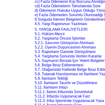
cc) Fazla Ödemenin Kişi Borcuna Alındığını
cd) Fazla Ödemelerin Tahsilatında Süre
d) Ödemenin Hukuka Uygun Olduğu Yön
e) Fazla Ödemeden Sorumlu Olunmadığı 
f) Sorguda İstenen Belgelerin Gönderilmes
4.5. Yargı Raporunun Yazılması
5. YARGILAMA FAALİYETLERİ
5.1. Hüküm Mercii
5.2. Yargılama Öncesi İşlemler
5.2.1. Savcının Görüşünün Alınması
5.2.2. Üyenin Düşüncesinin Alınması
5.3. Raporların Dairede Görüşülmesi
5.4. Yargılama Sonunda Verilen Kararlar
5.5. Saymanın Beraatı İçin Yeterli Belgeler
5.6. Belge İbraz Edilememesi
5.7. Olağanüstü Hallerde Belge İbraz Edi
5.8. Tutanak Hazırlanması ve İlamların Ya
5.9. İlamların Tebliği
5.10. İlamların Tavzihi ve Düzeltilmesi
5.11. İlamların İnfazı
5.11.1. İlamın İnfazında Sorumluluk
5.11.2. İnfazda Uygulanacak Faiz
5.11.3. İnfaz İşleminde Uygulanacak Yasa