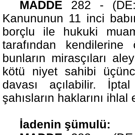
MADDE
282 - (DE:1
Kanununun 11 inci babın
borçlu ile hukuki mua
tarafından kendilerine
bunların mirasçıları ale
kötü niyet sahibi üçünc
davası açılabilir. İpt
şahısların haklarını ihlal
İadenin şümulü: