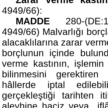
4949/66):
MADDE
280-(DE:19
4949/66) Malvarlığı borç
alacaklılarına zarar verme
borçlunun içinde bulu
verme kastının, işlemin 
bilinmesini gerektire
hâllerde iptal edileb
gerçekleştiği tarihten i
aleyhine haciz veya ifl