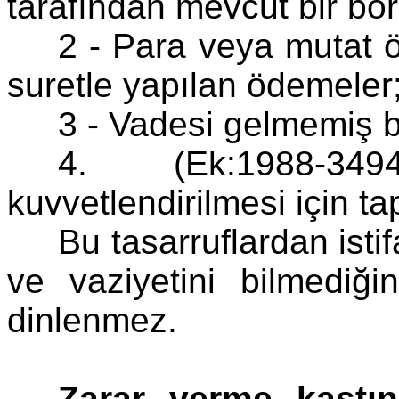
tarafından mevcut bir bor
2 - Para veya mutat ö
suretle yapılan ödemeler
3 - Vadesi gelmemiş b
4. (Ek:1988-349
kuvvetlendirilmesi için ta
Bu tasarruflardan ist
ve vaziyetini bilmediği
dinlenmez.
Zarar verme kastı