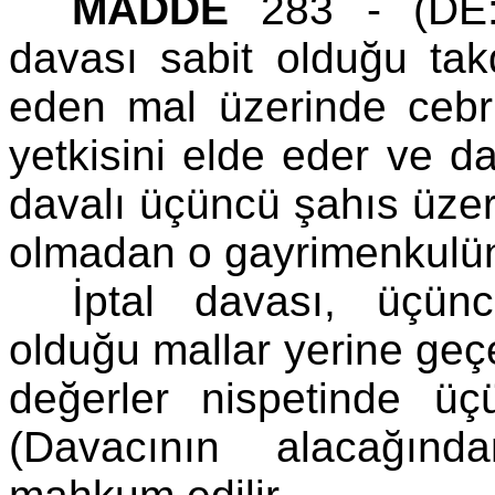
MADDE
283 - (DE:1
davası sabit olduğu tak
eden mal üzerinde cebri
yetkisini elde eder ve 
davalı üçüncü şahıs üzer
olmadan o gayrimenkulün h
İptal davası, üçün
olduğu mallar yerine geç
değerler nispetinde ü
(Davacının alacağın