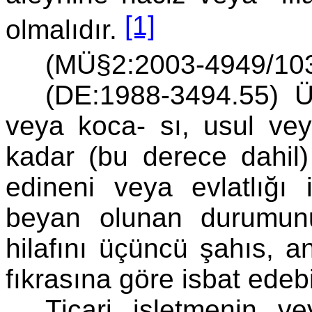
[1]
olmalıdır.
(MÜ§2:2003-4949/10
(DE:1988-3494.55) Ü
veya koca- sı, usul ve
kadar (bu derece dahil) 
edineni veya evlatlığı 
beyan olunan durumunu
hilafını üçüncü şahıs,
fıkrasına göre isbat edebil
Ticari işletmenin ve