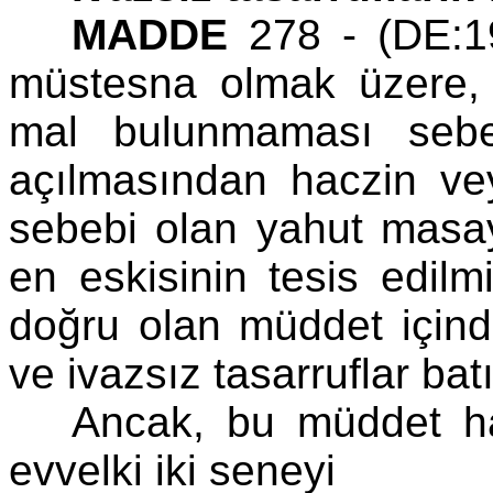
MADDE
278 - (DE:19
müstesna olmak üzere,
mal bulunmaması sebeb
açılmasından haczin vey
sebebi olan yahut masa
en eskisinin tesis edilm
doğru olan müddet içind
ve ivazsız tasarruflar batı
Ancak, bu müddet ha
evvelki iki seneyi