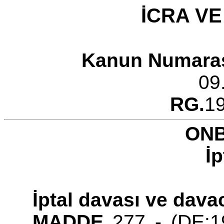
İCRA VE
Kanun Numara
09
RG.
1
ONB
İp
İptal davası ve davac
MADDE
277 - (DE:19