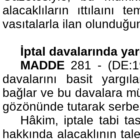
alacaklıların ıttılaını
vasıtalarla ilan olunduğun
İptal davalarında ya
MADDE
281 - (DE:1
davalarını basit yarg
bağlar ve bu davalara müta
gözönünde tutarak serbes
Hâkim, iptale tabi ta
hakkında alacaklının taleb