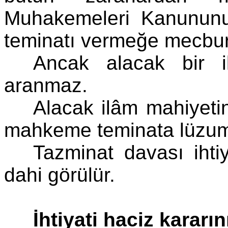
Muhakemeleri Kanununu
teminatı vermeğe mecbur
Ancak alacak bir i
aranmaz.
Alacak ilâm mahiyeti
mahkeme teminata lüzum 
Tazminat davası iht
dahi görülür.
İhtiyati haciz kararı