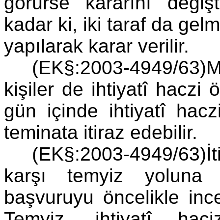
görürse kararını değişti
kadar ki, iki taraf da ge
yapılarak karar verilir.
(EK§:2003-4949/63)M
kişiler de ihtiyatî haczi 
gün içinde ihtiyatî hac
teminata itiraz edebilir.
(EK§:2003-4949/63)İ
karşı temyiz yoluna b
başvuruyu öncelikle ince
Temyiz, ihtiyatî hac