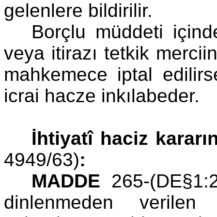
gelenlere bildirilir.
Borçlu müddeti için
veya itirazı tetkik mercii
mahkemece iptal edilirse
icrai hacze inkılabeder.
İhtiyatî haciz kararı
4949/63)
:
MADDE
265-(DE§1:2
dinlenmeden verilen 