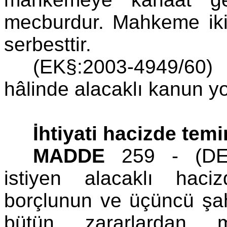
mecburdur. Mahkeme iki 
serbesttir.
(EK§:2003-4949/60) İ
hâlinde alacaklı kanun yo
İhtiyati hacizde temi
MADDE
259 - (DE:1
istiyen alacaklı haci
borçlunun ve üçüncü şa
bütün zararlardan