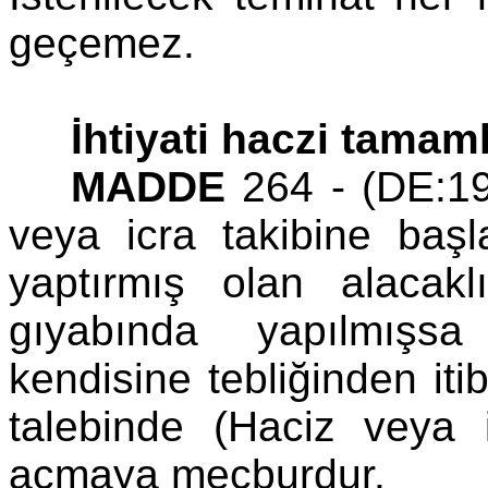
geçemez.
İhtiyati haczi tamam
MADDE
264 - (DE:1
veya icra takibine başl
yaptırmış olan alacakl
gıyabında yapılmışsa
kendisine tebliğinden iti
talebinde (Haciz veya
açmaya mecburdur.