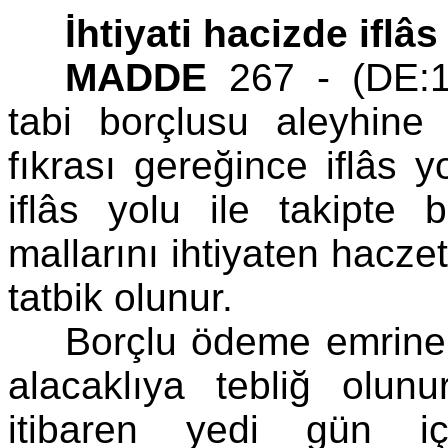
İhtiyati hacizde iflâs
MADDE
267 - (DE:19
tabi borçlusu aleyhine
fıkrası gereğince iflâs 
iflâs yolu ile takipte
mallarını ihtiyaten hacze
tatbik olunur.
Borçlu ödeme emrine 
alacaklıya tebliğ olunur
itibaren yedi gün iç