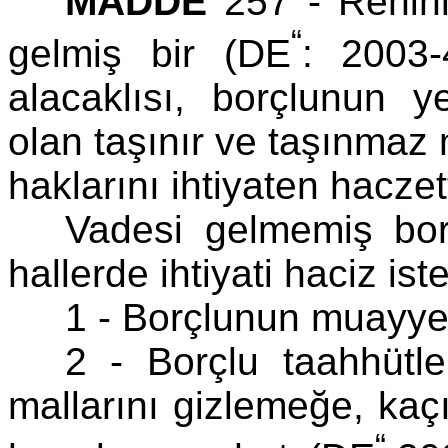
MADDE
257 - Rehinl
“
gelmiş bir (DE
: 2003-
alacaklısı, borçlunun 
olan taşınır ve taşınmaz m
haklarını ihtiyaten haczetti
Vadesi gelmemiş bor
hallerde ihtiyati haciz iste
1 - Borçlunun muayye
2 - Borçlu taahhütl
mallarını gizlemeğe, ka
“