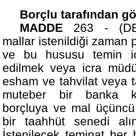
Borçlu tarafından gö
MADDE
263 - (DE:
mallar istenildiği zaman 
ve bu hususu temin iç
edilmek veya icra müdü
esham ve tahvilat veya t
muteber bir banka kef
borçluya ve mal üçüncü
bir taahhüt senedi alın
İstenilecek teminat her 