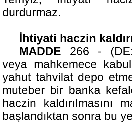
durdurmaz.
İhtiyati haczin kaldır
MADDE
266 - (DE:1
veya mahkemece kabul
yahut tahvilat depo etm
muteber bir banka kefalet
haczin kaldırılmasını m
başlandıktan sonra bu yet