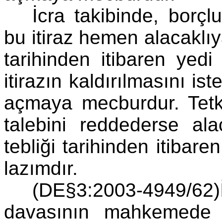
İcra takibinde, borç
bu itiraz hemen alacaklıya
tarihinden itibaren yedi
itirazın kaldırılmasını
açmaya mecburdur. Tetkik
talebini reddederse ala
tebliği tarihinden itibar
lazımdır.
(DE§3:2003-4949/6
davasının mahkemede 