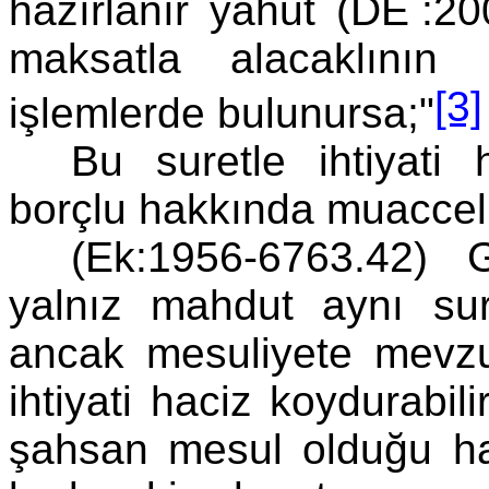
hazırlanır yahut (DE
:20
maksatla alacaklının 
[3]
işlemlerde bulunursa;"
Bu suretle ihtiyati
borçlu hakkında muaccel
(Ek:1956-6763.42) G
yalnız mahdut aynı sur
ancak mesuliyete mevzu
ihtiyati haciz koydurabi
şahsan mesul olduğu ha