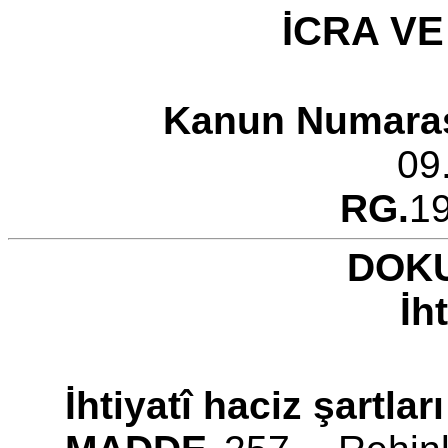
İCRA VE
Kanun Numara
09
RG.
1
DOK
İh
İhtiyatî haciz şartlar