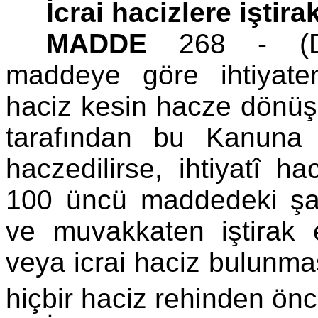
İcrai hacizlere iştira
MADDE
268 - (DE§
maddeye göre ihtiyaten
haciz kesin hacze dönüş
tarafından bu Kanuna
haczedilirse, ihtiyatî h
100 üncü maddedeki şart
ve muvakkaten iştirak 
veya icrai haciz bulunma
hiçbir haciz rehinden ön