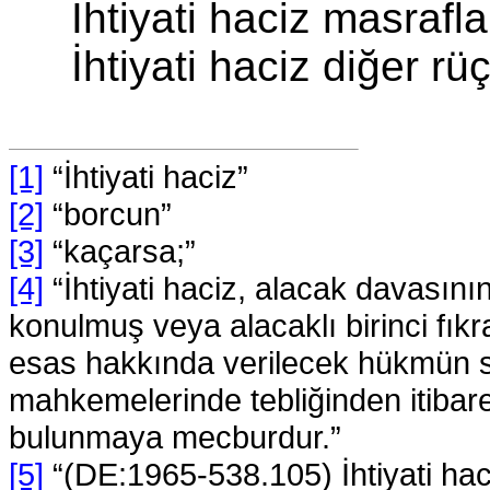
İhtiyati haciz masraflar
İhtiyati haciz diğer r
[1]
“İhtiyati haciz”
[2]
“borcun”
[3]
“kaçarsa;”
[4]
“İhtiyati haciz, alacak davası
konulmuş veya alacaklı birinci f
esas hakkında verilecek hükmün s
mahkemelerinde tebliğinden itibaren
bulunmaya mecburdur.”
[5]
“(DE:1965-538.105) İhtiyati hac