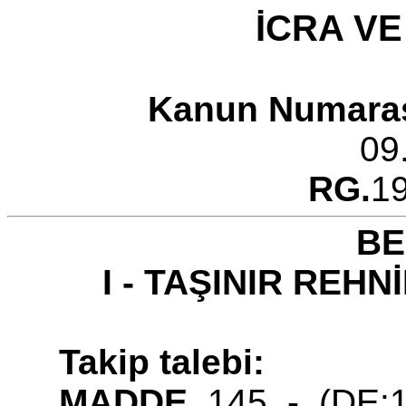
İCRA VE
Kanun Numara
09
RG.
1
BE
I - TAŞINIR REH
Takip talebi:
MADDE
145 - (DE:19