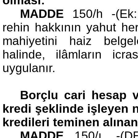
olması:
MADDE
150/h -(Ek:
rehin hakkının yahut her
mahiyetini haiz belge
halinde, ilâmların icr
uygulanır.
Borçlu cari hesap v
kredi şeklinde işleyen n
kredileri teminen alınan
MADDE
150/ı. -(DE