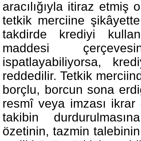
aracılığıyla itiraz etmiş
tetkik merciine şikâyett
takdirde krediyi kulla
maddesi çerçeves
ispatlayabiliyorsa, kred
reddedilir. Tetkik mercii
borçlu, borcun sona erdiğ
resmî veya imzası ikrar
takibin durdurulması
özetinin, tazmin talebinin