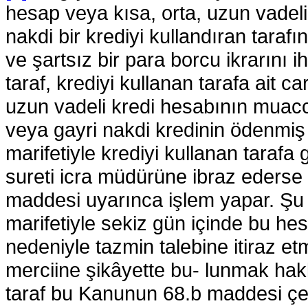
hesap veya kısa, orta, uzun vadeli
nakdi bir krediyi kullandıran tarafın
ve şartsız bir para borcu ikrarını i
taraf, krediyi kullanan tarafa ait c
uzun vadeli kredi hesabının muacce
veya gayri nakdi kredinin ödenmiş 
marifetiyle krediyi kullanan tarafa 
sureti icra müdürüne ibraz eders
maddesi uyarınca işlem yapar. Şu k
marifetiyle sekiz gün içinde bu he
nedeniyle tazmin talebine itiraz et
merciine şikâyette bu- lunmak hakkı
taraf bu Kanunun 68.b maddesi çer