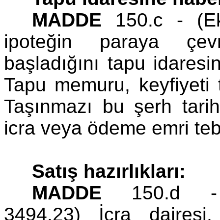
MADDE
150.c - (Ek
ipoteğin paraya çevr
başladığını tapu idares
Tapu memuru, keyfiyeti t
Taşınmazı bu şerh tarih
icra veya ödeme emri teb
Satış hazırlıkları:
MADDE
150.d - (E
3494.23) İcra dairesi,