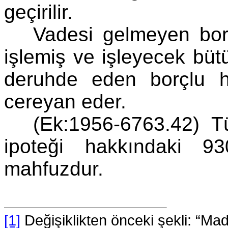
geçirilir.
Vadesi gelmeyen bor
işlemiş ve işleyecek bütün
deruhde eden borçlu 
cereyan eder.
(Ek:1956-6763.42) T
ipoteği hakkındaki 9
mahfuzdur.
[1]
Değişiklikten önceki şekli: “Ma