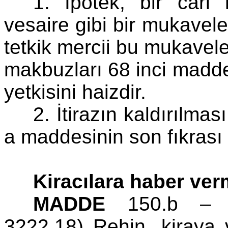
1. İpotek, bir cari
vesaire gibi bir mukavele
tetkik mercii bu mukavele 
makbuzları 68 inci madd
yetkisini haizdir.
2. İtirazın kaldırılma
a maddesinin son fıkrası
Kiracılara haber ver
MADDE
150.b – (E
3222.18) Rehin, kiraya v