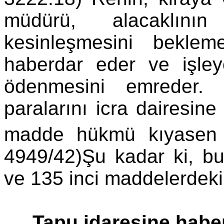
müdürü, alacaklının
kesinleşmesini beklem
haberdar eder ve işleye
ödenmesini emreder. 
paralarını icra dairesin
madde hükmü kıyasen u
4949/42)Şu kadar ki, bu
ve 135 inci maddelerdeki
Tapu idaresine habe