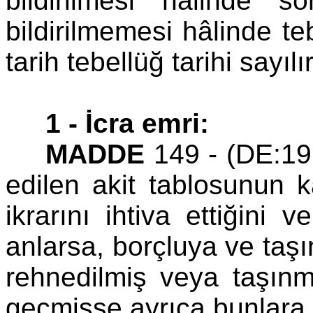
bildirilmesi hâlinde 
bildirilmemesi hâlinde teb
tarih tebellüğ tarihi sayılır
1 - İcra emri:
MADDE
149 - (DE:19
edilen akit tablosunun k
ikrarını ihtiva ettiğini
anlarsa, borçluya ve taş
rehnedilmiş veya taşın
geçmişse ayrıca bunlara b