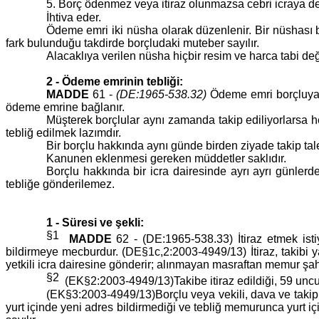
5. Borç ödenmez veya itiraz olunmazsa cebri icraya 
İhtiva eder.
Ödeme emri iki nüsha olarak düzenlenir. Bir nüshası bor
fark bulunduğu takdirde borçludaki muteber sayılır.
Alacaklıya verilen nüsha hiçbir resim ve harca tabi deği
2 - Ödeme emrinin tebliği:
MADDE
61 -
(DE:1965-538.32)
Ödeme emri borçluya t
ödeme emrine bağlanır.
Müşterek borçlular aynı zamanda takip ediliyorlarsa h
tebliğ edilmek lazımdır.
Bir borçlu hakkında aynı günde birden ziyade takip tal
Kanunen eklenmesi gereken müddetler saklıdır.
Borçlu hakkında bir icra dairesinde ayrı ayrı günle
tebliğe gönderilemez.
1 - Süresi ve şekli:
§1
MADDE
62 - (DE:1965-538.33) İtiraz etmek istiy
bildirmeye mecburdur. (DE§1c,2:2003-4949/13) İtiraz, takibi yap
yetkili icra dairesine gönderir; alınmayan masraftan memur ş
§2
(EK§2:2003-4949/13)Takibe itiraz edildiği, 59 uncu 
(EK§3:2003-4949/13)Borçlu veya vekili, dava ve takip iş
yurt içinde yeni adres bildirmediği ve tebliğ memurunca yurt iç