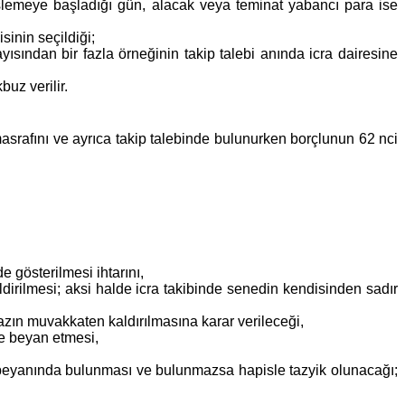
 işlemeye başladığı gün, alacak veya teminat yabancı para ise
eçildiği;
ısından bir fazla örneğinin takip talebi anında icra dairesine
uz verilir.
masrafını ve ayrıca takip talebinde bulunurken borçlunun 62 nci
e gösterilmesi ihtarını,
ldirilmesi; aksi halde icra takibinde senedin kendisinden sadır
zın muvakkaten kaldırılmasına karar verileceği,
de beyan etmesi,
l beyanında bulunması ve bulunmazsa hapisle tazyik olunacağı;