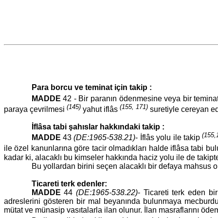
Para borcu ve teminat için takip :
MADDE
42 - Bir paranın ödenmesine veya bir teminatın
(145)
(155, 171)
paraya çevrilmesi
yahut iflâs
suretiyle cereyan ed
İflâsa tabi şahıslar hakkındaki takip :
(155,
MADDE
43
(DE:1965-538.21)
- İflâs yolu ile takip
ile özel kanunlarına göre tacir olmadıkları halde iflâsa tabi bu
kadar ki, alacaklı bu kimseler hakkında haciz yolu ile de takipte
Bu yollardan birini seçen alacaklı bir defaya mahsus 
Ticareti terk edenler:
MADDE
44
(DE:1965-538.22)
- Ticareti terk eden bi
adreslerini gösteren bir mal beyanında bulunmaya mecburdur. K
mütat ve münasip vasıtalarla ilan olunur. İlan masraflarını öd