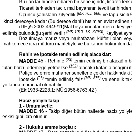
Bu ilan tarihinden itibaren bir sene içinde, ticareti terk
Ticareti terk eden tacir, mal beyanının tevdii tarihinden
(MK 763, 988)
Üçüncü şahısların zilyedlik
ve tapu sicili
ikinci dereceye kadar (Bu derece dahil) hısımlar, evlat edinenl
(DE§5:2003-4949/11)Mal beyanını alan merci, keyfiyeti ta
(MK 1010; TK 879/3)
edilmiş bulunduğu şerhi verilir
. Keyfiyet ayrı
Bozulmaya maruz veya muhafazası külfetli olan veya
mahkemece icra müdürü marifetiyle ve bu kanun hükümleri daire
Rehin ve ipotekle temin edilmiş alacaklar:
(23)
MADDE
45 - Rehinle
temin edilmiş bir alacağın b
(152)
tutarı borcu ödemeğe yetmezse
alacaklı kalan alacağını i
Poliçe ve emre muharrer senetlerle çekler hakkındak
(23)
(MK 875)
İpotekle
temin edilmiş faiz
ve senelik tak
yollarına müracaat olunabilir.
(Ek:1933-2228.1; MÜ:1956-6763.42 )
Haciz yoliyle takip:
1 - Umumiyetle:
MADDE
46 - Takip diğer bütün hallerde haciz yoliyle
eskisi gibi icra olunur.
2 - Hukuku amme boçları: