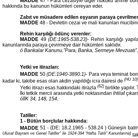
MADDE
47 - Para cezasiyle diğer hukuku amme borçla
hakkında bu kanunun hükümleri cereyan eder.
Zabıt ve müsadere edilen eşyanın paraya çevrilmes
MADDE
48 - Devletin cezai ve mali kanunları mucibin
Rehin karşılığı ödünç verenler:
MADDE
49
(DE:1965-538.23)
- Rehin karşılığı yap
kanunlarında paraya çevirmeye dair hükümleri saklıdır.
ó Bankalar Kanunu.”Para, Banka, Sermeye Mevzuatı”.
Yetki ve itirazları:
MADDE
50
(DE:1940-3890.1)
- Para veya teminat b
(HU 10)
kadar ki, takibe esas olan akdin yapıldığı icra dairesi de
(62)
Yetki itirazı esas hakkındaki itirazla
birlikte yapılır.
İki tetkik mercii arasında yetki noktasından ihtilaf 
óİİK 34, 148, 154.
Tatiller:
1 - Bütün borçlular hakkında:
MADDE
51 - (DE: 18.2.1965 - 538.24 ) Güneşin batm
Ulusal Bayram ve Genel Tatiller” ile 1924-394 “Hafta Tatili” Kanunlarına)
tak