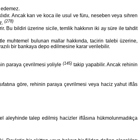
f edemez.
lıdır. Ancak karı ve koca ile usul ve füru, neseben veya sıhren
(278)
az.
 Bu bildiri üzerine sicile, temlik hakkının iki ay süre ile tahdit
e muhtemel bulunan mallar hakkında, tacirin talebi üzerine,
lı bir bankaya depo edilmesine karar verilebilir.
(145)
inin paraya çevrilmesi yoliyle
takip yapabilir. Ancak rehinin
sıfatına göre, rehinin paraya çevrilmesi veya haciz yahut iflâs
vvel aleyhinde talep edilmiş hacizler iflâsına hükmolunmadıkça