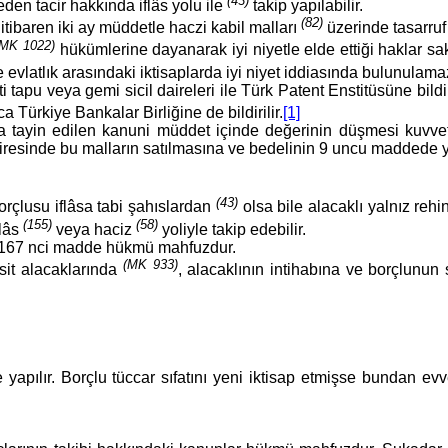
(43)
 eden tacir hakkında iflâs yolu ile
takip yapılabilir.
(82)
 itibaren iki ay müddetle haczi kabil malları
üzerinde tasarru
(MK 1022)
hükümlerine dayanarak iyi niyetle elde ettiği haklar sak
e evlatlık arasındaki iktisaplarda iyi niyet iddiasında bulunulam
pu veya gemi sicil daireleri ile Türk Patent Enstitüsüne bildirir.
ca Türkiye Bankalar Birliğine de bildirilir.
[1]
 tayin edilen kanuni müddet içinde değerinin düşmesi kuvvetl
sinde bu malların satılmasına ve bedelinin 9 uncu maddede yazı
(43)
orçlusu iflâsa tabi şahıslardan
olsa bile alacaklı yalnız reh
(155)
(58)
flâs
veya haciz
yoliyle takip edebilir.
i 167 nci madde hükmü mahfuzdur.
(MK 933)
sit alacaklarında
, alacaklının intihabına ve borçlunun 
 yapılır. Borçlu tüccar sıfatını yeni iktisap etmişse bundan e