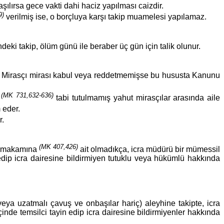
aşılırsa gece vakti dahi haciz yapılması caizdir.
9)
verilmiş ise, o borçluya karşı takip muamelesi yapılamaz.
indeki takip, ölüm günü ile beraber üç gün için talik olunur.
lır. Mirasçı mirası kabul veya reddetmemişse bu hususta Kanunu
(MK 731,632-636)
e
tabi tutulmamış yahut mirasçılar arasında aile
 eder.
r.
(MK 407,426)
et makamına
ait olmadıkça, icra müdürü bir mümessil
 edip icra dairesine bildirmiyen tutuklu veya hükümlü hakkında
eya uzatmalı çavuş ve onbaşılar hariç) aleyhine takipte, icra
inde temsilci tayin edip icra dairesine bildirmiyenler hakkında