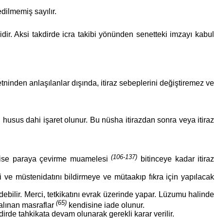
edilmemiş sayılır.
dir. Aksi takdirde icra takibi yönünden senetteki imzayı kabul
ninden anlaşılanlar dışında, itiraz sebeplerini değiştiremez ve
u husus dahi işaret olunur. Bu nüsha itirazdan sonra veya itiraz
(106-137)
 ise paraya çevirme muamelesi
bitinceye kadar itiraz
ni ve müstenidatını bildirmeye ve mütaakıp fıkra için yapılacak
edebilir. Merci, tetkikatını evrak üzerinde yapar. Lüzumu halinde
(65)
alınan masraflar
kendisine iade olunur.
kdirde tahkikata devam olunarak gerekli karar verilir.