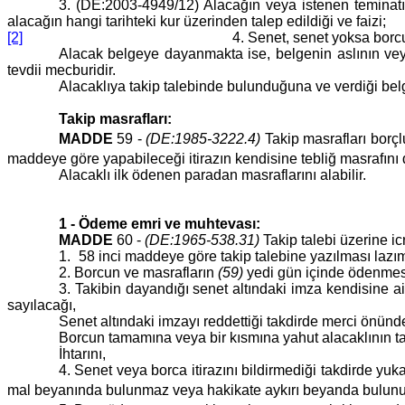
3. (DE:2003-4949/12) Alacağın veya istenen teminatın 
alacağın hangi tarihteki kur üzerinden talep edildiği ve faizi;
[2]
4. Senet, senet yoksa borcun sebeb
Alacak belgeye dayanmakta ise, belgenin aslının veya 
tevdii mecburidir.
Alacaklıya takip talebinde bulunduğuna ve verdiği belg
Takip masrafları:
MADDE
59 -
(DE:1985-3222.4)
Takip masrafları borçlu
maddeye göre yapabileceği itirazın kendisine tebliğ masrafını
Alacaklı ilk ödenen paradan masraflarını alabilir.
1 - Ödeme emri ve muhtevası:
MADDE
60 -
(DE:1965-538.31)
Takip talebi üzerine ic
1.
58 inci maddeye göre takip talebine yazılması lazı
2. Borcun ve masrafların
(59)
yedi gün içinde ödenmesi,
3. Takibin dayandığı senet altındaki imza kendisine ai
sayılacağı,
Senet altındaki imzayı reddettiği takdirde merci önün
Borcun tamamına veya bir kısmına yahut alacaklının taki
İhtarını,
4. Senet veya borca itirazını bildirmediği takdirde 
mal beyanında bulunmaz veya hakikate aykırı beyanda bulunu