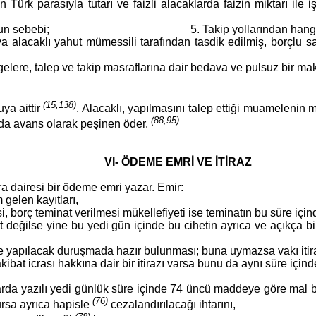
Türk parasıyla tutarı ve faizli alacaklarda faizin miktarı ile
i; 5. Takip yollarından hangisinin s
alacaklı yahut mümessili tarafından tasdik edilmiş, borçlu say
elere, talep ve takip masraflarına dair bedava ve pulsuz bir makb
(15,138)
ya aittir
. Alacaklı, yapılmasını talep ettiği muamelenin 
(88,95)
 da avans olarak peşinen öder.
VI- ÖDEME EMRİ VE İTİRAZ
ra dairesi bir ödeme emri yazar. Emir:
m gelen kayıtları,
 borç teminat verilmesi mükellefiyeti ise teminatın bu süre içind
t değilse yine bu yedi gün içinde bu cihetin ayrıca ve açıkça bi
de yapılacak duruşmada hazır bulunması; buna uymazsa vakı itira
bat icrası hakkına dair bir itirazı varsa bunu da aynı süre için
yukarda yazılı yedi günlük süre içinde 74 üncü maddeye göre ma
(76)
rsa ayrıca hapisle
cezalandırılacağı ihtarını,