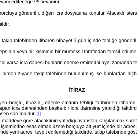
(78)
devam edileceği
beyanını,
çluya gönderilir, diğeri icra dosyasına konulur. Alacaklı isters
ldir.
akip talebinden itibaren nihayet 3 gün içinde tebliğe gönderi
epsinin veya bir kısmının bir mümessil tarafından temsil edilme
ebi varsa icra dairesi bunların ödeme emirlerini aynı zamanda te
rde birden ziyade takip talebinde bulunulmuş ise bunlardan hi
İTİRAZ
en borçlu, itirazını, ödeme emrinin tebliği tarihinden itibare
an icra dairesinden başka bir icra dairesine yapıldığı takdirde 
ahsen sorumludur.
[3]
maddeye göre alacaklının yatırdığı avanstan karşılanmak suretiyle
lemlerine esas olmak üzere borçluya ait yurt içinde bir adresi it
inde yeni adresi tespit edilemediği takdirde, takip talebinde gös