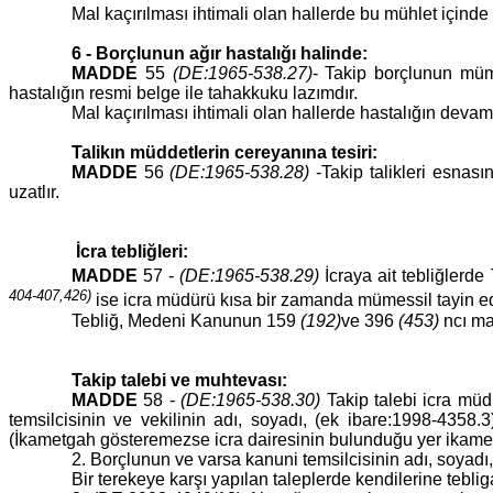
Mal kaçırılması ihtimali olan hallerde bu mühlet içinde 
6 - Borçlunun ağır hastalığı halinde:
MADDE
55
(DE:1965-538.27)
- Takip borçlunun müm
hastalığın resmi belge ile tahakkuku lazımdır.
Mal kaçırılması ihtimali olan hallerde hastalığın devamı
Talikın müddetlerin cereyanına tesiri:
MADDE
56
(DE:1965-538.28)
-Takip talikleri esnas
uzatlır.
İcra tebliğleri:
MADDE
57 -
(DE:1965-538.29)
İcraya ait tebliğlerd
404-407,426)
ise icra müdürü kısa bir zamanda mümessil tayin 
Tebliğ, Medeni Kanunun 159
(192)
ve 396
(453)
ncı ma
Takip talebi ve muhtevası:
MADDE
58 -
(DE:1965-538.30)
Takip talebi icra 
temsilcisinin ve vekilinin adı, soyadı, (ek ibare:1998-4358
(İkametgah gösteremezse icra dairesinin bulunduğu 
2. Borçlunun ve varsa kanuni temsilcisinin adı, soyadı,
Bir terekeye karşı yapılan taleplerde kendilerin