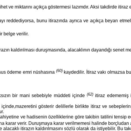
et ve miktarını açıkça göstermesi lazımdır. Aksi takdirde itiraz 
ayı reddediyorsa, bunu itirazında ayrıca ve açıkça beyan etmeli
 belge verilir.
razın kaldırılması duruşmasında, alacaklının dayandığı senet met
(60)
ahsus ödeme emri nüshasına
kaydedilir. İtiraz vakı olmazsa b
(62)
sızın bir mani sebebiyle müddeti içinde
itiraz edememiş
çinde,mazeretini gösterir delillerle birlikte itiraz ve sebepleri
r.
hiyetine ve hadisenin özelliklerine göre takibin tatilini tensip 
ına karar verir. Duruşmaya karar verilmemesi halinde borçludan 
alacaklı itirazın kaldırılmasını sözlü olarak da istiyebilir. Bu ta