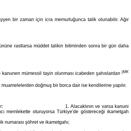
yen bir zaman için icra memurluğunca talik olunabilir. Ağır
gününe rastlarsa müddet talikin bitiminden sonra bir gün daha
(MK
rine kanunen mümessil tayin olunması icabeden şahıslardan
muamelelerden doğmuş bir borca dair ise kendilerine yapılır.
e şunlar gösterilir: 1. Alacaklının ve varsa kanuni
bancı memlekette oturuyorsa Türkiye'de göstereceği ikametgah
mlik numarası şöhret ve ikametgahı;
ikametgahları;