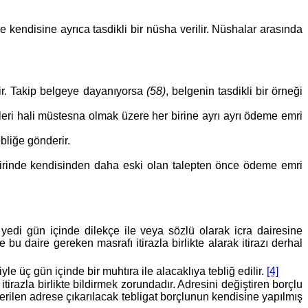
e kendisine ayrıca tasdikli bir nüsha verilir. Nüshalar arasında
lir. Takip belgeye dayanıyorsa
(58)
, belgenin tasdikli bir örneği
leri hali müstesna olmak üzere her birine ayrı ayrı ödeme emri
bliğe gönderir.
çbirinde kendisinden daha eski olan talepten önce ödeme emri
n yedi gün içinde dilekçe ile veya sözlü olarak icra dairesine
bu daire gereken masrafı itirazla birlikte alarak itirazı derhal
 üç gün içinde bir muhtıra ile alacaklıya tebliğ edilir.
[4]
irazla birlikte bildirmek zorundadır. Adresini değiştiren borçlu
terilen adrese çıkarılacak tebligat borçlunun kendisine yapılmış