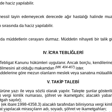
de haciz yapılabilir.
essil tayin edemeyecek derecede ağır hastalığı halinde muay
 sırasında da haciz yapılabilir.
ında müddetlerin cerayanı durmaz. Müddetin nihayeti bir talik 
IV. İCRA TEBLİĞLERİ
e Tebligat Kanunu hükümleri uygulanır. Ancak borçlu, kendile
(MK 404-407)
edilmesini ait olduğu makamdan
ister.
ddelerine göre mezun olanların meslek veya sanatına mütaallik 
V. TAKİP TALEBİ
müdürüne yazı ile veya sözlü olarak yapılır. Talept
.3) vergi kimlik numarası, şöhret ve ikametgahı; alacaklı ya
yer ikametgah sayılır);
 (ek ibare:1998-4358.3) alacaklı tarafından biliniyorsa vergi ki
e tebligat yapılacak mirasçıların adı, soyadı, şöhret ve 