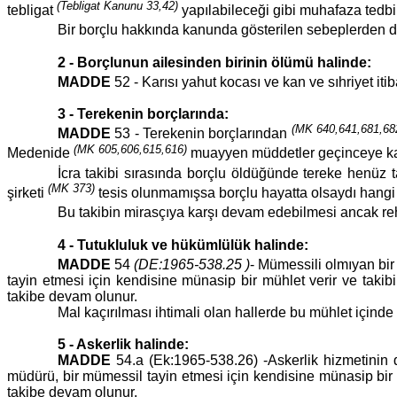
(Tebligat Kanunu 33,42)
tebligat
yapılabileceği gibi muhafaza tedbi
Bir borçlu hakkında kanunda gösterilen sebeplerden do
2 - Borçlunun ailesinden birinin ölümü halinde:
MADDE
52 - Karısı yahut kocası ve kan ve sıhriyet it
3 - Terekenin borçlarında:
(MK 640,641,681,68
MADDE
53 - Terekenin borçlarından
(MK 605,606,615,616)
Medenide
muayyen müddetler geçinceye kada
İcra takibi sırasında borçlu öldüğünde tereke henüz
(MK 373)
şirketi
tesis olunmamışsa borçlu hayatta olsaydı hangi 
Bu takibin mirasçıya karşı devam edebilmesi ancak re
4 - Tutukluluk ve hükümlülük halinde:
MADDE
54
(DE:1965-538.25 )
­- Mümessili olmıyan bi
tayin etmesi için kendisine münasip bir mühlet verir ve takib
takibe devam olunur.
Mal kaçırılması ihtimali olan hallerde bu mühlet içinde 
5 - Askerlik halinde:
MADDE
54.a (Ek:1965-538.26) ­-Askerlik hizmetinin 
müdürü, bir mümessil tayin etmesi için kendisine münasip bir m
takibe devam olunur.