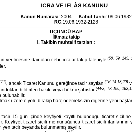
İCRA VE İFLÂS KANUNU
Kanun Numarası:
2004 —
Kabul Tarihi:
09.06.1932
RG.
19.06.1932-2128
ÜÇÜNCÜ BAP
İlâmsız takip
I. Takibin muhtelif tarzları :
(58, 59, 145, 
 verilmesine dair olan cebri icralar takip talebiyle
er.
171)
(TK 14-18,20)
, ancak Ticaret Kanunu gereğince tacir sayılan
v
(44/2; TK 180, 182;1
lundukları bildirilen hakiki veya hükmi şahıslar
 bulunabilir.
olmak üzere o yolu bırakıp harç ödemeksizin diğerine yeni baştan
r tacir 15 gün içinde keyfiyeti kayıtlı bulunduğu ticaret siciline
eyfiyet ticaret sicili memurluğunca ticaret sicili ilanlarının
emiyen tacir beyanda bulunmamış sayılır.