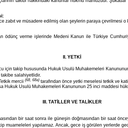
rının takibi hakkındaki kanunlar hükmü mahfuzdur. Şukadar ki, 
i:
ce zabıt ve müsadere edilmiş olan şeylerin paraya çevrilmesi o 
ılan ödünç verme işlerinde Medeni Kanun ile Türkiye Cumhuri
II. YETKİ
orcu için takip hususunda Hukuk Usulü Muhakemeleri Kanunun
takibe salahiyetlidir.
(68, 68a)
 Tetkik mercii
tarafından önce yetki meselesi tetkik ve kati
çıkarsa Hukuk Usulü Muhakemeleri Kanununun 25 inci maddesi hükm
III. TATİLLER VE TALİKLER
asından bir saat sonra ile güneşin doğmasından bir saat öncey
ip muameleleri yapılamaz. Ancak, gece iş görülen yerlerde gec