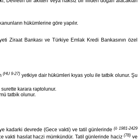
Devletin bir akitten veya haksız bir fiilden doğan alacakları
kanunların hükümlerine göre yapılır.
yeti Ziraat Bankası ve Türkiye Emlak Kredi Bankasının özel
(HU 9-27)
un
yetkiye dair hükümleri kıyas yolu ile tatbik olunur. Şu
 surette karara raptolunur.
ü tatbik olunur.
(ó 1981-2429
e kadarki devrede (Gece vakti) ve tatil günlerinde
(78)
e vakti hasılat haczi mümkündür. Tatil günlerinde haciz
ve