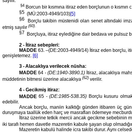
sayılır.
§4
Borcun bir kısmına itiraz eden borçlunun o kısmın cih
§5
(MÜ:2003-4949/103)
[5]
§6
Borçlu takibin müstenidi olan senet altındaki imz
(60)
.
etmiş sayılır
§7
Borçluya, itiraz eylediğine dair bedava ve pulsuz bir
2 - İtiraz sebepleri:
MADDE
63. –(DE:2003-4949/14) İtiraz eden borçlu, iti
genişletemez.
[6]
3 - Alacaklıya verilecek nüsha:
MADDE
64 -
(DE:1940-3890.1)
İtiraz, alacaklıya m
(62)
müddetinin bitmesi üzerine alacaklıya
verilir.
4 - Gecikmiş itiraz:
MADDE
65 -
(DE:1985-538.35)
Borçlu kusuru olmak
edebilir.
Ancak borçlu, maniin kalktığı günden itibaren üç gün i
duruşmaya taallük eden harç ve masrafları ödemeye mecburdu
İtiraz üzerine tetkik mercii ancak gecikme sebebinin ma
iki tarafı hemen davetle mazeretin kabule şayan olup olmadığ
Mazeretin kabulü halinde icra takibi durur. Aynı celsede 