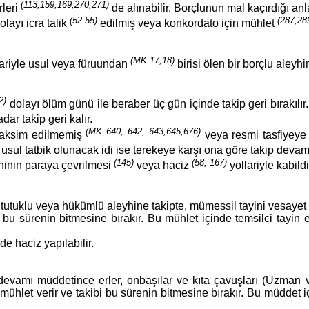
(113,159,169,270,271)
rleri
de alınabilir. Borçlunun mal kaçırdığı anl
(52-55)
(287,28
layı icra talik
edilmiş veya konkordato için mühlet
(MK 17,18)
ibariyle usul veya füruundan
birisi ölen bir borçlu aleyh
2)
dolayı ölüm günü ile beraber üç gün içinde takip geri bırakı
r takip geri kalır.
(MK 640, 642, 643,645,676)
 taksim edilmemiş
veya resmi tasfiyey
usul tatbik olunacak idi ise terekeye karşı ona göre takip devam
(145)
(58, 167)
hinin paraya çevrilmesi
veya haciz
yollariyle kabildi
r tutuklu veya hükümlü aleyhine takipte, mümessil tayini vesay
i bu sürenin bitmesine bırakır. Bu mühlet içinde temsilci tayin
de haciz yapılabilir.
devamı müddetince erler, onbaşılar ve kıta çavuşları (Uzman v
ühlet verir ve takibi bu sürenin bitmesine bırakır. Bu müddet iç