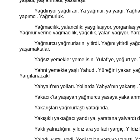
yaşadı, yaşlanmadı, yassılaştı.
Yağdırıyor yağdıran. Ya yağmur, ya yargı. Yağhanede
yapımcı. Yağmurluk.
Yağmacılık, yalancılık; yaygılaşıyor, yorganlaşıyor.
Yağmur yerine yağmacılık, yağcılık, yalan yağıyor. Yarg
Yağmurcu yağmurlarını yitirdi. Yağını yitirdi yağcı.
yaşamaktalar.
Yağsız yemekler yemelisin. Yulaf ye, yoğurt ye. 
Yahni yemekte yaşlı Yahudi. Yüreğini yakan yağmur.
Yargılanacak!
Yahyalı’nın yolları. Yollarda Yahya’nın yakarışı. Yah
Yakacık’ta yaşayan yağmurcu yasaya yakalanmadı, y
Yakarışları yağmurlaştı yatağında.
Yakışıklı yakıağacı yandı ya, yaratana yalvardı da,
Yaktı yalnızlığını, yıldızlara yolladı yargıç. Yıldızlaş
Yaladı, yuttu, yedi. Yedi yalan yargıya yapıştı. Yapı