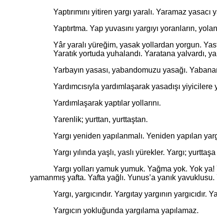
Yaptırımını yitiren yargı yaralı. Yaramaz yasacı yarg
Yaptırtma. Yap yuvasını yargıyı yoranların, yolanların
Yâr yaralı yüreğim, yasak yollardan yorgun. Yast
Yaratık yortuda yuhalandı. Yaratana yalvardı, ya
Yarbayın yasası, yabandomuzu yasağı. Yabanarıs
Yardımcısıyla yardımlaşarak yasadışı yiyicilere yol 
Yardımlaşarak yaptılar yollarını.
Yarenlik; yurttan, yurttaştan.
Yargı yeniden yapılanmalı. Yeniden yapılan yargıda
Yargı yılında yaşlı, yaslı yürekler. Yargı; yurttaşa ya
Yargı yolları yamuk yumuk. Yağma yok. Yok ya! Yağ
yamanmış yafta. Yafta yağlı. Yunus’a yanık yavuklusu.
Yargı, yargıcındır. Yargıtay yargının yargıcıdır. Yargı
Yargıcın yokluğunda yargılama yapılamaz.