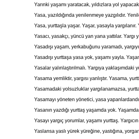
Yarınki yaşamı yaratacak, yıldızlara yol yapacak y
Yasa, yazıldığında yenilenmeye yazgılıdır. Yenileşt
Yasa, yurttaşla yaşar. Yaşar, yasayla yargılanır. Yu
Yasacı, yasakçı, yüncü yan yana yattılar. Yargı ya
Yasadışı yaşam, yerkabuğunu yaramadı, yargıyı yıpr
Yasadışı yurttaşa yasa yok, yaşamı yayla. Yaşamı
Yasalar yalınlaştırılmalı. Yargıya yaklaşımdaki yöntem
Yasama yemliktir, yargısı yanlıştır. Yasama, yurttaş
Yasamadaki yolsuzluklar yargılanamazsa, yurttaşı
Yasamayı yöneten yönetici, yasa yapanlardandı
Yasanın yazdığı yurttaş yaşamda yok. Yaşamdaki yur
Yasayı yargıç yorumlar, yaşamı yurttaş. Yargıcın yanlı
Yaslansa yaslı yürek yüreğine, yastığına, yorganın