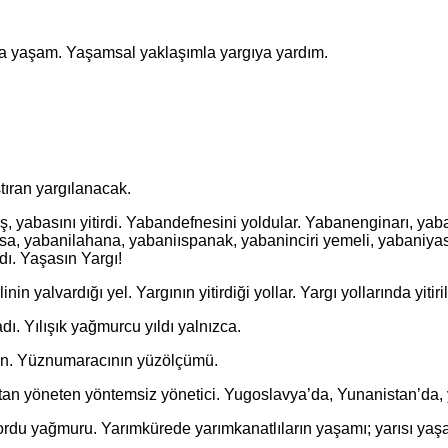
 yaşam. Yaşamsal yaklaşımla yargıya yardım.
tıran yargılanacak.
basını yitirdi. Yabandefnesini yoldular. Yabanenginarı, yaba
sa, yabanilahana, yabaniıspanak, yabaninciri yemeli, yabaniya
ı. Yaşasın Yargı!
alvardığı yel. Yargının yitirdiği yollar. Yargı yollarında yitiri
. Yılışık yağmurcu yıldı yalnızca.
n. Yüznumaracının yüzölçümü.
yöneten yöntemsiz yönetici. Yugoslavya’da, Yunanistan’da, 
yağmuru. Yarımkürede yarımkanatlıların yaşamı; yarısı yaşam