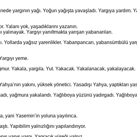
 yargının yağı. Yoğun yağışta yavaşladı. Yargıya yardım. Yan
 Yalanı yok, yaşadıklarını yazanın.
ı yalınayak. Yargıyı yanıltmakta yarışan yabanarıları.
 Yollarda yağsız yarenlikler. Yabanpancarı, yabansümbülü yargı
Yargıyı yeme.
 Yakala, yargıla. Yut. Yakacak. Yakalanacak, yakalayacak. Ya
ya’nın yakını, yüksek yönetici. Yasadışı Yahya, yaptıkları yas
ağmura yakalandı. Yağlıboya yüzünü yadırgadı. Yağlıboya y
 yani Yasemin’in yoluna yayılınca.
tı. Yapıbilim yalnızlığını yapılandırıyor.
ş yapış yargı. Yapracık yüreği yalnız.