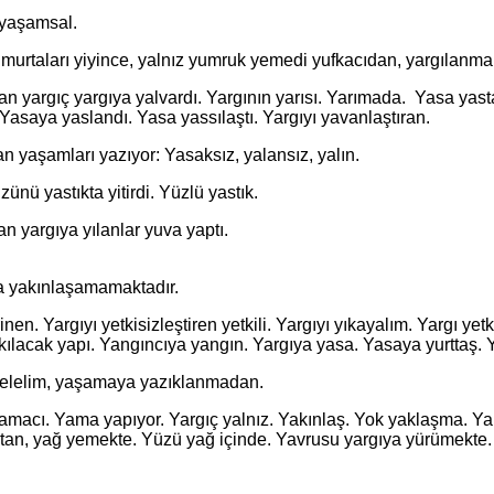
yaşamsal.
aları yiyince, yalnız yumruk yemedi yufkacıdan, yargılanmakta
n yargıç yargıya yalvardı. Yargının yarısı. Yarımada. Yasa yas
asaya yaslandı. Yasa yassılaştı. Yargıyı yavanlaştıran.
yaşamları yazıyor: Yasaksız, yalansız, yalın.
 yastıkta yitirdi. Yüzlü yastık.
yargıya yılanlar yuva yaptı.
yakınlaşamamaktadır.
gıyı yetkisizleştiren yetkili. Yargıyı yıkayalım. Yargı yetkileri
ıkılacak yapı. Yangıncıya yangın. Yargıya yasa. Yasaya yurttaş
elim, yaşamaya yazıklanmadan.
. Yama yapıyor. Yargıç yalnız. Yakınlaş. Yok yaklaşma. Yak
an, yağ yemekte. Yüzü yağ içinde. Yavrusu yargıya yürümekte. 