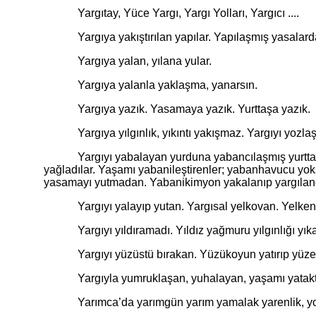
Yargıtay, Yüce Yargı, Yargı Yolları, Yargıcı ....
Yargıya yakıştırılan yapılar. Yapılaşmış yasalarda
Yargıya yalan, yılana yular.
Yargıya yalanla yaklaşma, yanarsın.
Yargıya yazık. Yasamaya yazık. Yurttaşa yazık.
Yargıya yılgınlık, yıkıntı yakışmaz. Yargıyı yozlaş
Yargıyı yabalayan yurduna yabancılaşmış yurttaş, ya
yağladılar. Yaşamı yabanileştirenler; yabanhavucu yok
yasamayı yutmadan. Yabanikimyon yakalanıp yargıland
Yargıyı yalayıp yutan. Yargısal yelkovan. Yelkenlinin y
Yargıyı yıldıramadı. Yıldız yağmuru yılgınlığı yıkadı
Yargıyı yüzüstü bırakan. Yüzükoyun yatırıp yüze
Yargıyla yumruklaşan, yuhalayan, yaşamı yataktan 
Yarımca’da yarımgün yarım yamalak yarenlik, yordu 