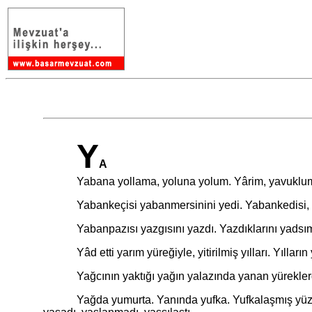
Y
A
Yabana yollama, yoluna yolum. Yârim, yavuklum, 
Yabankeçisi yabanmersinini yedi. Yabankedisi, y
Yabanpazısı yazgısını yazdı. Yazdıklarını yadsımad
Yâd etti yarım yüreğiyle, yitirilmiş yılları. Yılların ye
Yağcının yaktığı yağın yalazında yanan yüreklerden
Yağda yumurta. Yanında yufka. Yufkalaşmış yüzün ya