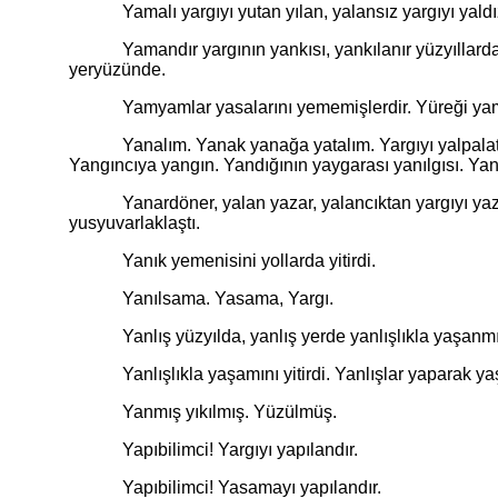
Yamalı yargıyı yutan yılan, yalansız yargıyı yaldızl
Yamandır yargının yankısı, yankılanır yüzyıllardan yüzy
yeryüzünde.
Yamyamlar yasalarını yememişlerdir. Yüreği yamy
Yanalım. Yanak yanağa yatalım. Yargıyı yalpalatan. 
Yangıncıya yangın. Yandığının yaygarası yanılgısı. Yanıl
Yanardöner, yalan yazar, yalancıktan yargıyı yazar. 
yusyuvarlaklaştı.
Yanık yemenisini yollarda yitirdi.
Yanılsama. Yasama, Yargı.
Yanlış yüzyılda, yanlış yerde yanlışlıkla yaşanm
Yanlışlıkla yaşamını yitirdi. Yanlışlar yaparak yaş
Yanmış yıkılmış. Yüzülmüş.
Yapıbilimci! Yargıyı yapılandır.
Yapıbilimci! Yasamayı yapılandır.