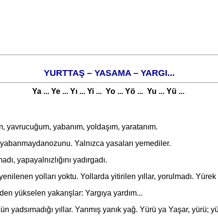
YURTTAŞ – YASAMA – YARGI...
Ya ... Ye ... Yı ... Yi ... Yo ... Yö ... Yu ... Yü ...
yavrucuğum, yabanım, yoldaşım, yaratanım.
abanmaydanozunu. Yalnızca yasaları yemediler.
ı, yapayalnızlığını yadırgadı.
nilenen yolları yoktu. Yollarda yitirilen yıllar, yorulmadı. Yürek
 yükselen yakarışlar: Yargıya yardım...
dsımadığı yıllar. Yanmış yanık yağ. Yürü ya Yaşar, yürü; yür