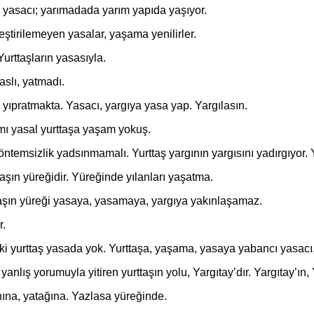
asacı; yarımadada yarım yapıda yaşıyor.
irilemeyen yasalar, yaşama yenilirler.
rttaşların yasasıyla.
slı, yatmadı.
atmakta. Yasacı, yargıya yasa yap. Yargılasın.
 yasal yurttaşa yaşam yokuş.
sizlik yadsınmamalı. Yurttaş yargının yargısını yadırgıyor. Yur
ın yüreğidir. Yüreğinde yılanları yaşatma.
n yüreği yasaya, yasamaya, yargıya yakınlaşamaz.
r.
ttaş yasada yok. Yurttaşa, yaşama, yasaya yabancı yasacı, 
ş yorumuyla yitiren yurttaşın yolu, Yargıtay’dır. Yargıtay’ın, Y
a, yatağına. Yazlasa yüreğinde.