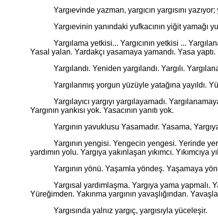
Yargıevinde yazman, yargıcın yargısını yazıyor; 
Yargıevinin yanındaki yufkacının yiğit yamağı yumurt
Yargılama yetkisi... Yargıcının yetkisi ... Yargılana
Yasal yalan. Yardakçı yasamaya yamandı. Yasa yaptı. Y
Yargılandı. Yeniden yargılandı. Yargılı. Yargılanan 
Yargılanmış yorgun yüzüyle yatağına yayıldı. Yüzünü
Yargılayıcı yargıyı yargılayamadı. Yargılanamayan 
Yargının yankısı yok. Yasacının yanıtı yok.
Yargının yavuklusu Yasamadır. Yasama, Yargıya 
Yargının yengisi. Yengecin yengesi. Yerinde yerinen. Yar
yardımın yolu. Yargıya yakınlaşan yıkımcı. Yıkımcıya y
Yargının yönü. Yaşamla yöndeş. Yaşamaya yönel
Yargısal yardımlaşma. Yargıya yama yapmalı. Yamacı
Yüreğimden. Yakınma yargının yavaşlığından. Yavaşlat
Yargısında yalnız yargıç, yargısıyla yüceleşir.