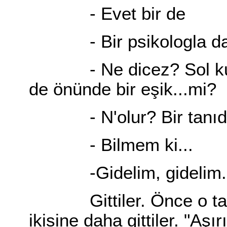
- Evet bir de
- Bir psikologla da g
- Ne dicez? Sol kulağ
de önünde bir eşik...mi?
- N'olur? Bir tanıdığ
- Bilmem ki...
-Gidelim, gidelim... 
Gittiler. Önce o tanıd
ikisine daha gittiler. "Aşı