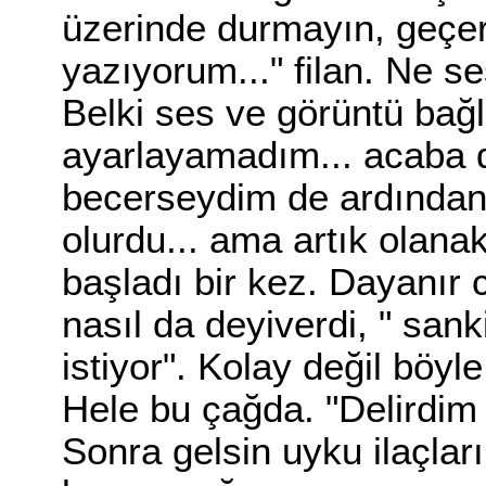
üzerinde durmayın, geçer, 
yazıyorum..." filan. Ne se
Belki ses ve görüntü bağ
ayarlayamadım... acaba di
becerseydim de ardından 
olurdu... ama artık olanaks
başladı bir kez. Dayanır 
nasıl da deyiverdi, " sank
istiyor". Kolay değil böyl
Hele bu çağda. "Delirdim 
Sonra gelsin uyku ilaçlar