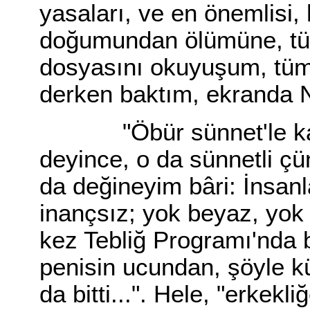
yasaları, ve en önemlisi, 
doğumundan ölümüne, tüm
dosyasını okuyuşum, tümü
derken baktım, ekranda
"Öbür sünnet'le karış
deyince, o da sünnetli çü
da değineyim bâri: İnsanl
inançsız; yok beyaz, yok k
kez Tebliğ Programı'nda b
penisin ucundan, şöyle k
da bitti...". Hele, "erkekliğ