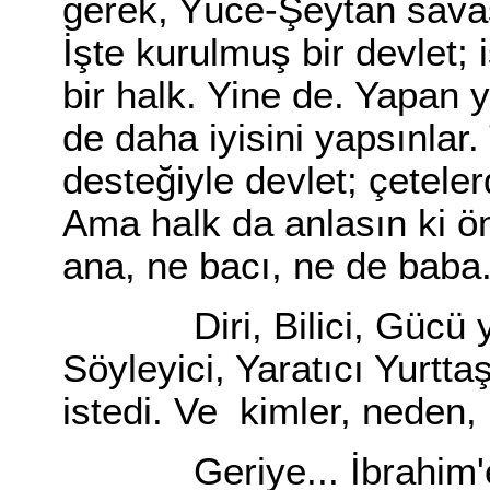
gerek, Yüce-Şeytan sava
İşte kurulmuş bir devlet;
bir halk. Yine de. Yapan 
de daha iyisini yapsınlar
desteğiyle devlet; çetele
Ama halk da anlasın ki ön
ana, ne bacı, ne de baba
Diri, Bilici, Gücü yetic
Söyleyici, Yaratıcı Yurtta
istedi. Ve kimler, ned
Geriye... İbrahim'e. 