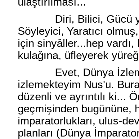
ulaştırılması...
Diri, Bilici, Gücü yetic
Söyleyici, Yaratıcı olmuş,
için sinyâller...hep vardı
kulağına, üfleyerek yüreği
Evet, Dünya İzleme B
izlemekteyim Nus'u. Burad
düzenli ve ayrıntılı ki... 
geçmişinden bugününe, h
imparatorlukları, ulus-de
planları (Dünya İmparator