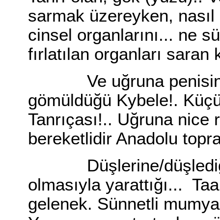
sarmak üzereyken, nasıl 
cinsel organlarını... ne 
fırlatılan organları sara
Ve uğruna penisin tü
gömüldüğü Kybele!. Küçü
Tanrıçası!.. Uğruna nice r
bereketlidir Anadolu topra
Düşlerine/düşlediğin
olmasıyla yarattığı... Ta
gelenek. Sünnetli mumyala