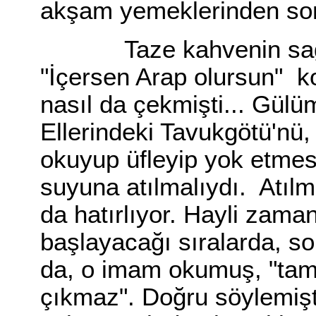
akşam yemeklerinden son
Taze kahvenin sağlığa 
"İçersen Arap olursun" ko
nasıl da çekmişti... Gülü
Ellerindeki Tavukgötü'nü
okuyup üfleyip yok etmes
suyuna atılmalıydı. Atıl
da hatırlıyor. Hayli zama
başlayacağı sıralarda, sol
da, o imam okumuş, "tama
çıkmaz". Doğru söylemişti