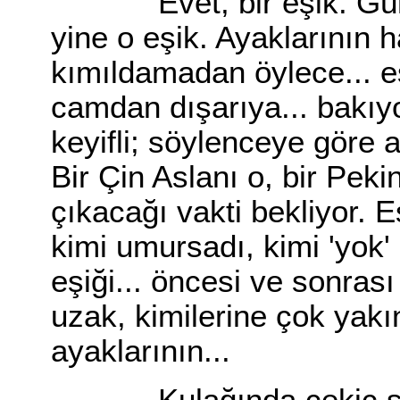
Evet, bir eşik. Günün 
yine o eşik. Ayaklarının 
kımıldamadan öylece... e
camdan dışarıya... bakıyo
keyifli; söylenceye göre
Bir Çin Aslanı o, bir Peki
çıkacağı vakti bekliyor. E
kimi umursadı, kimi 'yok'
eşiği... öncesi ve sonrası 
uzak, kimilerine çok yakı
ayaklarının...