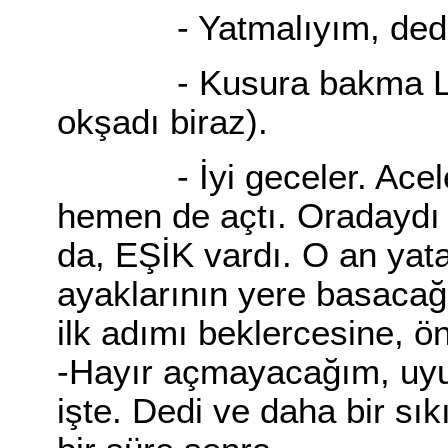
- Yatmalıyım, ded
- Kusura bakma Lucky,
okşadı biraz).
- İyi geceler. Aceleyl
hemen de açtı. Oradaydı i
da, EŞİK vardı. O an yat
ayaklarının yere basacağ
ilk adımı beklercesine, ö
-Hayır açmayacağım, u
işte. Dedi ve daha bir sık