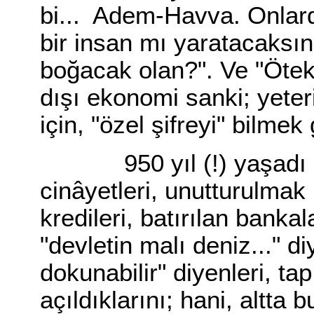
bi... Adem-Havva. Onlarda
bir insan mı yaratacaksı
boğacak olan?". Ve "Ötek
dışı ekonomi sanki; yeter
için, "özel şifreyi" bilmek
950 yıl (!) yaşadı da 
cinâyetleri, unutturulmak 
kredileri, batırılan bankala
"devletin malı deniz..." d
dokunabilir" diyenleri, tap
açıldıklarını; hani, altta 