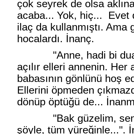
çok seyrek de olsa aklına
acaba... Yok, hiç... Evet
ilaç da kullanmıştı. Ama 
hocalardı. İnanç.
"Anne, hadi bi dua et 
açılır elleri annenin. Her 
babasının gönlünü hoş ed
Ellerini öpmeden çıkmazd
dönüp öptüğü de... İnan
"Bak güzelim, sen iste
şöyle, tüm yüreğinle...". İn