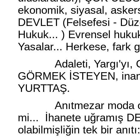
ekonomik, siyasal, askerse
DEVLET (Felsefesi - Düze
Hukuk... ) Evrensel hukuk
Yasalar... Herkese, fark
Adaleti, Yargı'yı, C
GÖRMEK İSTEYEN, inancın
YURTTAŞ.
Anıtmezar moda oldu.
mi... İhanete uğramış 
olabilmişliğin tek bir anıtı