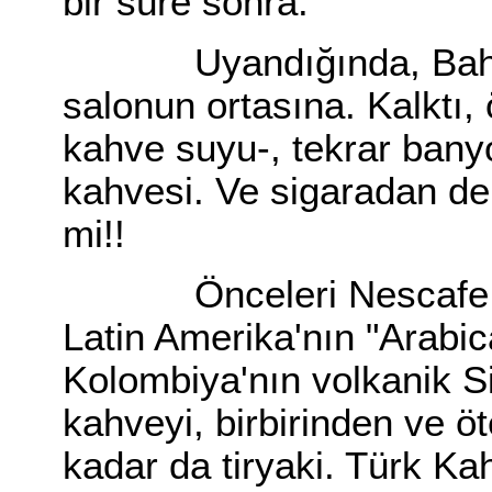
bir süre sonra.
Uyandığında, Bahar 
salonun ortasına. Kalktı
kahve suyu-, tekrar banyo;
kahvesi. Ve sigaradan der
mi!!
Önceleri Nescafe içer
Latin Amerika'nın "Arabica
Kolombiya'nın volkanik S
kahveyi, birbirinden ve öt
kadar da tiryaki. Türk Kah