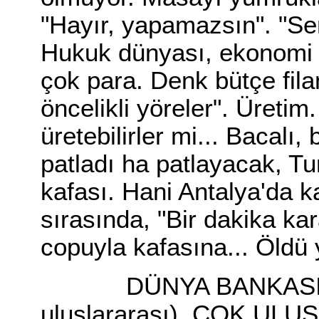
"Hayır, yapamazsın". "Se
Hukuk dünyası, ekonomi 
çok para. Denk bütçe fil
öncelikli yöreler". Üretim
üretebilirler mi... Bacalı,
patladı ha patlayacak, Tu
kafası. Hani Antalya'da 
sırasında, "Bir dakika kar
copuyla kafasına... Öldü 
DÜNYA BANKASI, BA
uluslararası), ÇOK ULU