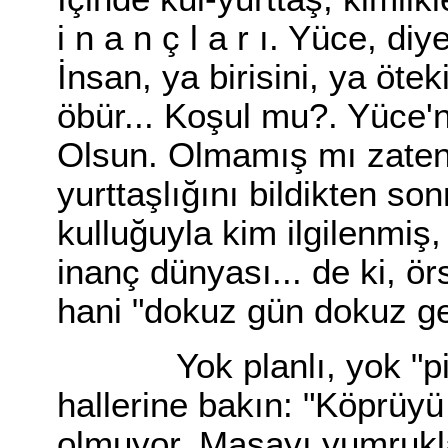
i n a n ç l a r ı. Yüce, d
İnsan, ya birisini, ya öt
öbür... Koşul mu?. Yüce'ni
Olsun. Olmamış mı zaten
yurttaşlığını bildikten so
kulluğuyla kim ilgilenmiş, 
inanç dünyası... de ki, ör
hani "dokuz gün dokuz ge
Yok planlı, yok "pilav
hallerine bakın: "Köprüyü 
olmuyor. Masayı yumrukla