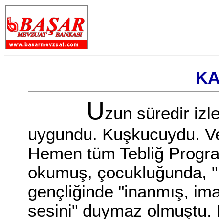
KA
U
zun süredir izl
uygundu. Kuşkucuydu. Ve 
Hemen tüm Tebliğ Programl
okumuş, çocukluğunda, "m
gençliğinde "inanmış, ima
sesini" duymaz olmuştu. D