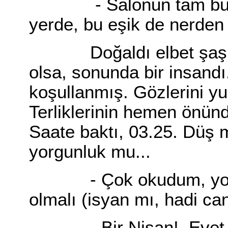
- Salonun tam buras
yerde, bu eşik de nerden 
Doğaldı elbet şaşkınl
olsa, sonunda bir insand
koşullanmış. Gözlerini yu
Terliklerinin hemen önün
Saate baktı, 03.25. Düş 
yorgunluk mu...
- Çok okudum, yorulan
olmalı (isyan mı, hadi ca
- Bir Nisan!. Evet, s