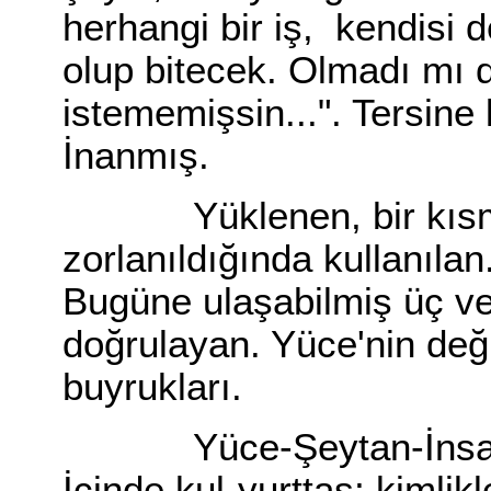
herhangi bir iş, kendisi d
olup bitecek. Olmadı mı d
istememişsin...". Tersin
İnanmış.
Yüklenen, bir kısmı un
zorlanıldığında kullanılan.
Bugüne ulaşabilmiş üç ve
doğrulayan. Yüce'nin de
buyrukları.
Yüce-Şeytan-İnsan. A
İçinde kul-yurttaş; kimlikler