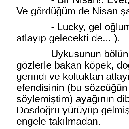
Ve gördüğüm de Nisan şa
- Lucky, gel oğlum (
atlayıp gelecekti de... ).
Uykusunun bölünmüş
gözlerle bakan köpek, do
gerindi ve koltuktan atla
efendisinin (bu sözcüğün
söylemiştim) ayağının dib
Dosdoğru yürüyüp gelmişt
engele takılmadan.