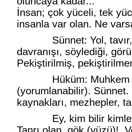
oluncaya kadar...
İnsan; çok yüceli, tek yüc
insanla var olan. Ne var
Sünnet: Yol, tavır, tar
davranışı, söylediği, gör
Pekiştirilmiş, pekiştirilm
Hüküm: Muhkem (kes
(yorumlanabilir). Sünnet. 
kaynakları, mezhepler, tar
Ey, kim bilir kimlere 
Tanrı olan, gök (yüzü)!. 