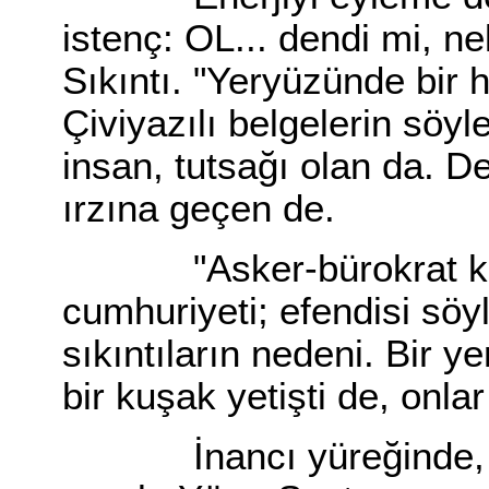
istenç: OL... dendi mi, ne
Sıkıntı. "Yeryüzünde bir 
Çiviyazılı belgelerin söyl
insan, tutsağı olan da. 
ırzına geçen de.
"Asker-bürokrat köken
cumhuriyeti; efendisi sö
sıkıntıların nedeni. Bir 
bir kuşak yetişti de, onla
İnancı yüreğinde, us