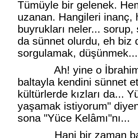
Tümüyle bir gelenek. Hem
uzanan. Hangileri inanç, 
buyrukları neler... sorup
da sünnet olurdu, eh biz 
sorgulamak, düşünmek...
Ah! yine o İbrahim... 
baltayla kendini sünnet et
kültürlerde kızları da... 
yaşamak istiyorum" diyen
sona "Yüce Kelâmı"nı...
Hani bir zaman başba