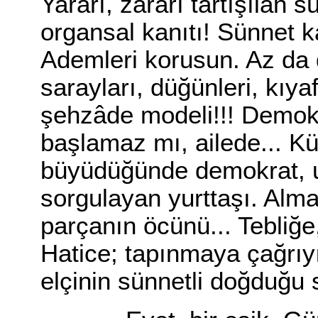
Yararı, zararı tartışılan s
organsal kanıtı! Sünnet 
Ademleri korusun. Az da d
sarayları, düğünleri, kıyaf
şehzâde modeli!!! Demokr
başlamaz mı, ailede... 
büyüdüğünde demokrat, ul
sorgulayan yurttaşı. Alm
parçanın öcünü... Tebliğe,
Hatice; tapınmaya çağrıyı
elçinin sünnetli doğduğu s