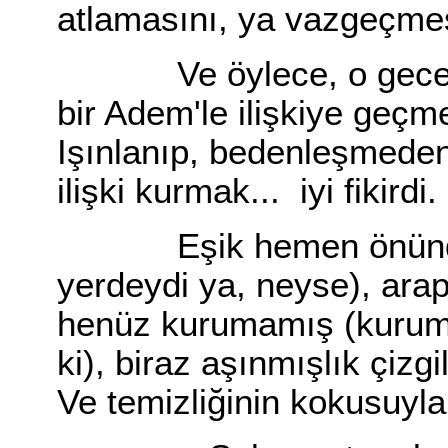
atlamasını, ya vazgeçmesi
Ve öylece, o gece gör
bir Adem'le ilişkiye geçm
Işınlanıp, bedenleşmeden
ilişki kurmak... iyi fikirdi.
Eşik hemen önünde (
yerdeydi ya, neyse), ara
henüz kurumamış (kurumu
ki), biraz aşınmışlık çizgi
Ve temizliğinin kokusuyl