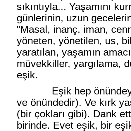
sıkıntıyla... Yaşamını k
günlerinin, uzun geceleri
"Masal, inanç, iman, cen
yöneten, yönetilen, us, bi
yaratılan, yaşamın amacı.
müvekkiller, yargılama, d
eşik.
Eşik hep önündeydi (h
ve önündedir). Ve kırk ya
(bir çokları gibi). Dank e
birinde. Evet eşik, bir eş