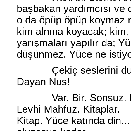
başbakan yardımcısı ve dı
o da öpüp öpüp koymaz mı
kim alnına koyacak; kim, 
yarışmaları yapılır da; Y
düşünmez. Yüce ne istiyo
Çekiç seslerini duyaca
Dayan Nus!
Var. Bir. Sonsuz. D
Levhi Mahfuz. Kitaplar.
Kitap. Yüce katında din..