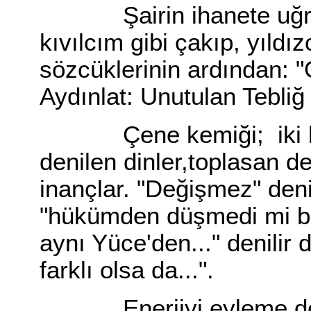
Şairin ihanete uğramı
kıvılcım gibi çakıp, yıldı
sözcüklerinin ardından: "
Aydınlat: Unutulan Tebliğ
Çene kemiği; iki küsu
denilen dinler,toplasan d
inançlar. "Değişmez" den
"hükümden düşmedi mi baz
aynı Yüce'den..." denilir d
farklı olsa da...".
Enerjiyi eyleme dönü